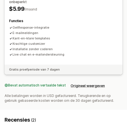
Gegevensbeheer
onbeperkt
$5.99
Dashboard
Analytics
/maand
Functies
GetResponse-integratie
E-mailmeldingen
Kant-en-klare templates
Krachtige customizer
Installatie zonder coderen
Live chat en e-mailondersteuning
Gratis proefperiode van 7 dagen
Bevat automatisch vertaalde tekst
Origineel weergeven
Alle betalingen worden in USD gefactureerd. Terugkerende en op
gebruik gebaseerde kosten worden om de 30 dagen gefactureerd.
Recensies
(2)