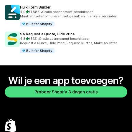
Hulk Form Builder
van 5 sterren
4,9
(1.885)
•
Gratis abonnement beschikbaar
1885 recensies in totaal
Maak stijlvolle formulieren met gemak en in enkele seconden.
Built for Shopify
SA Request a Quote, Hide Price
van 5 sterren
4,8
(612)
•
Gratis abonnement beschikbaar
612 recensies in totaal
Request a Quote, Hide Price, Request Quotes, Make an Offer
Built for Shopify
Wil je een app toevoegen?
Probeer Shopify 3 dagen gratis