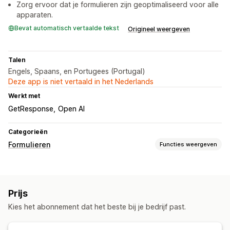
Zorg ervoor dat je formulieren zijn geoptimaliseerd voor alle
apparaten.
Bevat automatisch vertaalde tekst
Origineel weergeven
Talen
Engels, Spaans, en Portugees (Portugal)
Deze app is niet vertaald in het Nederlands
Werkt met
GetResponse
Open AI
Categorieën
Formulieren
Functies weergeven
Formuliertypen
Contact
Nieuwsbrieven
Pop-ups
Prijs
Aanpassing
Kies het abonnement dat het beste bij je bedrijf past.
Lettertype en kleur
Aangepaste CSS
E-mailtemplates