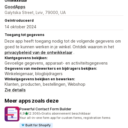
Ontwikkelaar
GoodApps
Galytska Street, Lviv, 79000, UA
Geïntroduceerd
14 oktober 2024
Toegang tot gegevens
Deze app heeft toegang nodig tot de volgende gegevens om
goed te kunnen werken in je winkel. Ontdek waarom in het
privacybeleid van de ontwikkelaar
.
Klantgegevens bekijken:
Gevoelige gegevens, apparaat- en activiteitsgegevens
Gegevens van medewerkers en bijdragers bekijken:
Winkeleigenaar, blogbijdragers
Winkelgegevens bekijken en bewerken:
Klanten, producten, bestellingen, Webshop
Zie details
Meer apps zoals deze
Powerful Contact Form Builder
van 5 sterren
4,9
(2.306)
•
Gratis abonnement beschikbaar
2306 recensies in totaal
Your all-in-one form app for custom forms, registration forms
Built for Shopify