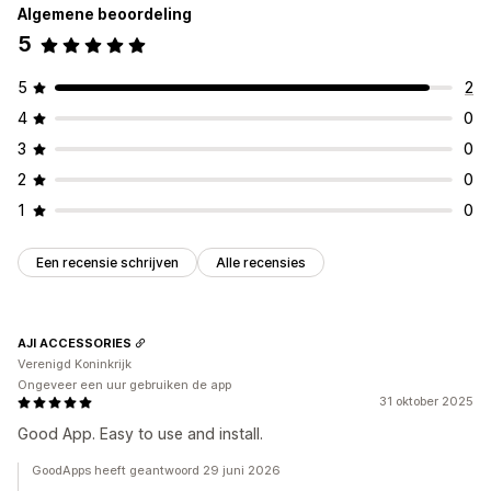
Algemene beoordeling
5
5
2
4
0
3
0
2
0
1
0
Een recensie schrijven
Alle recensies
AJI ACCESSORIES
Verenigd Koninkrijk
Ongeveer een uur gebruiken de app
31 oktober 2025
Good App. Easy to use and install.
GoodApps heeft geantwoord 29 juni 2026