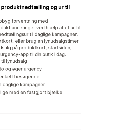
produktnedtælling og ur til
pbyg forventning med
duktlanceringer ved hjælp af et ur til
edtællingsur til daglige kampagner.
kort, eller brug en lynudsalgstimer
dsalg på produktkort, startsiden,
rgency-app til din butik i dag.
il lynudsalg
ato og øger urgency
r enkelt besøgende
il daglige kampagner
lige med en fastgjort bjælke