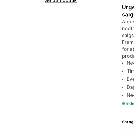
Se demobutik
Urge
salg
Appe
nedtæ
salgs
Fremh
for a
produ
Ned
Tim
Eve
Dag
Ned
Ind
Sprog