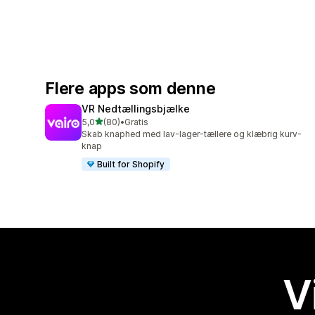
Flere apps som denne
VR Nedtællingsbjælke
ud af 5 stjerner
5,0
(80)
•
Gratis
80 anmeldelser i alt
Skab knaphed med lav-lager-tællere og klæbrig kurv-
knap
Built for Shopify
V