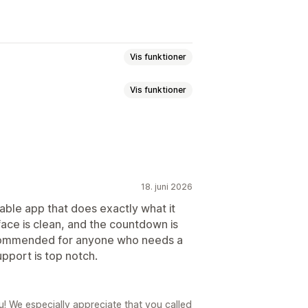
Vis funktioner
Vis funktioner
ilpasset placering
Side med indkøbskurv
ng
Nedtælling
18. juni 2026
Links og knapper
Baggrunde
il pr. besøg
Fast slutdato
il
Planlægning
able app that does exactly what it
aseret
rface is clean, and the countdown is
ecommended for anyone who needs a
pport is top notch.
nset kampagne
Udløbsdato
ngsdato for levering
u! We especially appreciate that you called