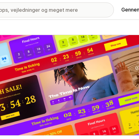
Gennem
ri med udvalgte billeder