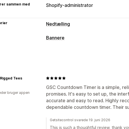
rer sammen med
Shopify-administrator
rier
Nedtælling
Visningsindstillinger
Bannere
Farve og skrifttype
Tilpasset tekst
T
Bannertype
Annonceringslinje
Fastgjort banner
Notifikation
Produktside
Promoveri
Landingssider
Produktsider
Tilpasning
Muligheder for tidsrum
 Rigged Tees
Placering af banner
Fastgjort visning
Tilbagevendende
Datointerval
Nulst
Farve og skrifttype
Dynamisk på mob
GSC Countdown Timer is a simple, reli
Fast minut
Engangstilbud
Sessionsb
der bruger appen
promises. It's easy to set up, the inte
Timertype
accurate and easy to read. Highly r
dependable countdown timer. Their su
Daglige tilbud
Lynudsalg
Tidsbegræ
Særlig event
Produktlancering
Skæri
Getsitecontrol svarede 19. juni 2026
Butikslancering
This is such a thoughtful review, thank yo