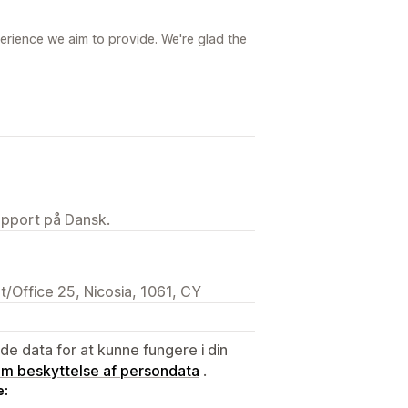
erience we aim to provide. We're glad the
upport på Dansk.
t/Office 25, Nicosia, 1061, CY
e data for at kunne fungere i din
 om beskyttelse af persondata
.
e: