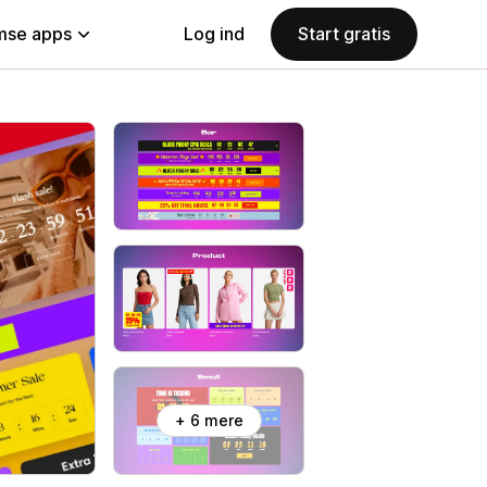
se apps
Log ind
Start gratis
+ 6 mere