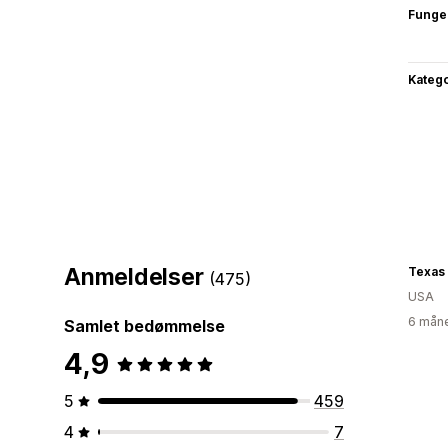
Funge
Katego
Anmeldelser
Texas
(475)
USA
6 måne
Samlet bedømmelse
4,9
5
459
4
7