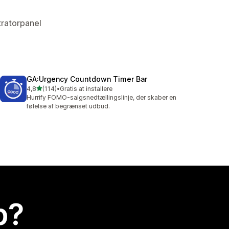
tratorpanel
GA:Urgency Countdown Timer Bar
ud af 5 stjerner
4,8
(114)
•
Gratis at installere
114 anmeldelser i alt
Hurrify FOMO-salgsnedtællingslinje, der skaber en
følelse af begrænset udbud.
p?