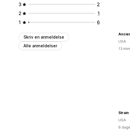
3
2
2
1
1
6
Ancien
Skriv en anmeldelse
USA
Alle anmeldelser
13 min
Strain
USA
6 dage