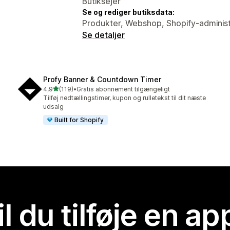
Butiksejer
Se og rediger butiksdata:
Produkter, Webshop, Shopify-adminis
Se detaljer
Profy Banner & Countdown Timer
ud af 5 stjerner
4,9
(119)
•
Gratis abonnement tilgængeligt
119 anmeldelser i alt
Tilføj nedtællingstimer, kupon og rulletekst til dit næste
udsalg
Built for Shopify
il du tilføje en ap