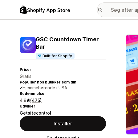
Shopify App Store
Galle
GSC Countdown Timer
Bar
Built for Shopify
Priser
Gratis
Populær hos butikker som din
Hjemmehørende i USA
Bedømmelse
4,9
(475)
Udvikler
Getsitecontrol
Installér