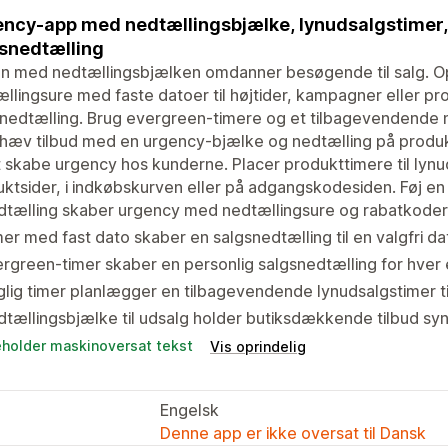
ncy-app med nedtællingsbjælke, lynudsalgstimer, 
snedtælling
n med nedtællingsbjælken omdanner besøgende til salg. O
llingsure med faste datoer til højtider, kampagner eller pro
nedtælling. Brug evergreen-timere og et tilbagevendende n
æv tilbud med en urgency-bjælke og nedtælling på produkt
t skabe urgency hos kunderne. Placer produkttimere til lynu
ktsider, i indkøbskurven eller på adgangskodesiden. Føj en u
tælling skaber urgency med nedtællingsure og rabatkoder t
er med fast dato skaber en salgsnedtælling til en valgfri d
rgreen-timer skaber en personlig salgsnedtælling for hve
lig timer planlægger en tilbagevendende lynudsalgstimer t
tællingsbjælke til udsalg holder butiksdækkende tilbud syn
eholder maskinoversat tekst
Vis oprindelig
Engelsk
Denne app er ikke oversat til Dansk