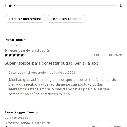
Evento especial
Lanzamiento del producto
1
6
Fecha límite de envío
Lanzamiento de la tienda
Escribir una reseña
Todas las reseñas
Pamari.kids
Ecuador
9 meses usando la aplicación
3 de junio de 2026
Super rapidos para contestar dudas. Genial la app
Getsitecontrol respondió 4 de junio de 2026
¡Muchas gracias! Nos alegra saber que la app le está funcionando
bien y que recibió ayuda rápidamente cuando tuvo dudas.
Intentamos estar siempre lo más disponibles posible, así que
comentarios así se agradecen mucho.
Texas Rigged Tees
Estados Unidos
6 meses usando la aplicación