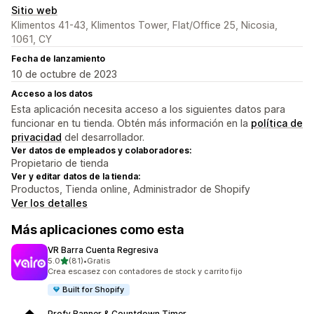
Sitio web
Klimentos 41-43, Klimentos Tower, Flat/Office 25, Nicosia,
1061, CY
Fecha de lanzamiento
10 de octubre de 2023
Acceso a los datos
Esta aplicación necesita acceso a los siguientes datos para
funcionar en tu tienda. Obtén más información en la
política de
privacidad
del desarrollador.
Ver datos de empleados y colaboradores:
Propietario de tienda
Ver y editar datos de la tienda:
Productos, Tienda online, Administrador de Shopify
Ver los detalles
Más aplicaciones como esta
VR Barra Cuenta Regresiva
de 5 estrellas
5.0
(81)
•
Gratis
81 reseñas en total
Crea escasez con contadores de stock y carrito fijo
Built for Shopify
Profy Banner & Countdown Timer