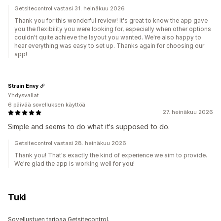
Getsitecontrol vastasi 31. heinäkuu 2026
Thank you for this wonderful review! It's great to know the app gave
you the flexibility you were looking for, especially when other options
couldn't quite achieve the layout you wanted. We're also happy to
hear everything was easy to set up. Thanks again for choosing our
app!
Strain Envy
Yhdysvallat
6 päivää sovelluksen käyttöä
27. heinäkuu 2026
Simple and seems to do what it's supposed to do.
Getsitecontrol vastasi 28. heinäkuu 2026
Thank you! That's exactly the kind of experience we aim to provide.
We're glad the app is working well for you!
Tuki
Sovellustuen tarjoaa Getsitecontrol.