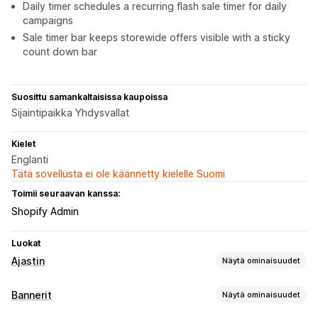
Daily timer schedules a recurring flash sale timer for daily
campaigns
Sale timer bar keeps storewide offers visible with a sticky
count down bar
Suosittu samankaltaisissa kaupoissa
Sijaintipaikka Yhdysvallat
Kielet
Englanti
Tätä sovellusta ei ole käännetty kielelle Suomi
Toimii seuraavan kanssa:
Shopify Admin
Luokat
Ajastin
Näytä ominaisuudet
Näyttövaihtoehdot
Bannerit
Näytä ominaisuudet
Väri ja fontti
Mukautettu teksti
Mukautettu sijainti