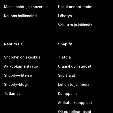
Markkinointi ja konversio
Hakukoneoptimointi
Kaupan hallinnointi
Lähetys
Valuutta ja käännös
Resurssit
Shopify
Shopifyn ohjekeskus
Tietoja
API-dokumentaatio
Uramahdollisuudet
Shopify-yhteisö
Sijoittajat
Shopify-blogi
Lehdistö ja media
Tutkimus
Kumppanit
Affiliate-kumppanit
Oikeudelliset asiat