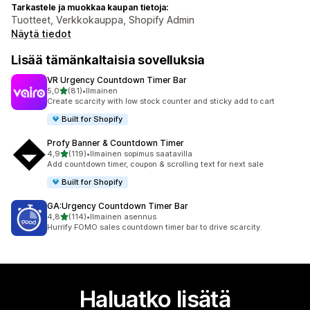
Tarkastele ja muokkaa kaupan tietoja:
Tuotteet, Verkkokauppa, Shopify Admin
Näytä tiedot
Lisää tämänkaltaisia sovelluksia
VR Urgency Countdown Timer Bar
/ 5 tähteä
5,0
(81)
•
Ilmainen
81 arvostelua yhteensä
Create scarcity with low stock counter and sticky add to cart
Built for Shopify
Profy Banner & Countdown Timer
/ 5 tähteä
4,9
(119)
•
Ilmainen sopimus saatavilla
119 arvostelua yhteensä
Add countdown timer, coupon & scrolling text for next sale
Built for Shopify
GA:Urgency Countdown Timer Bar
/ 5 tähteä
4,8
(114)
•
Ilmainen asennus
114 arvostelua yhteensä
Hurrify FOMO sales countdown timer bar to drive scarcity.
Haluatko lisätä