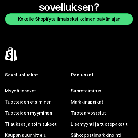
sovelluksen?
Kokeile Shopifyta ilmaiseksi kolmen päivän ajan
Sovellusluokat
Pääluokat
Myyntikanavat
Suoratoimitus
Tuotteiden etsiminen
Markkinapaikat
Tuotteiden myyminen
Tuotearvostelut
Tilaukset ja toimitukset
Lisämyynti ja tuotepaketit
Kaupan suunnittelu
Sähköpostimarkkinointi