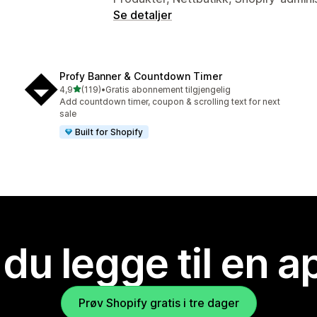
Se detaljer
Profy Banner & Countdown Timer
av 5 stjerner
4,9
(119)
•
Gratis abonnement tilgjengelig
Totalt 119 omtaler
Add countdown timer, coupon & scrolling text for next
sale
Built for Shopify
 du legge til en 
Prøv Shopify gratis i tre dager