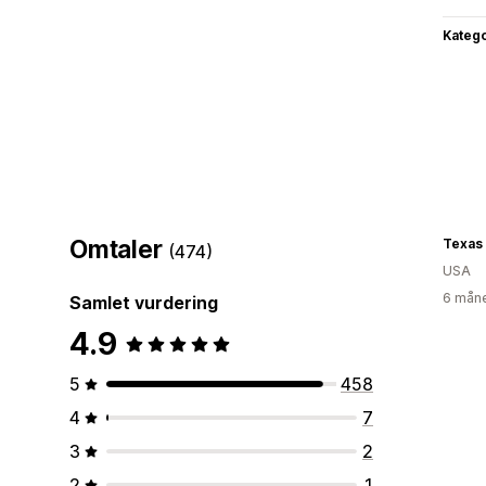
Katego
Omtaler
Texas
(474)
USA
6 måne
Samlet vurdering
4.9
5
458
4
7
3
2
2
1