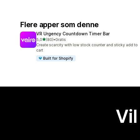
Flere apper som denne
VR Urgency Countdown Timer Bar
av 5 stjerner
5,0
(80)
•
Gratis
Totalt 80 omtaler
Create scarcity with low stock counter and sticky add to
cart
Built for Shopify
Vil