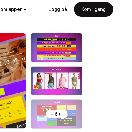
nom apper
Logg på
Kom i gang
+ 6 til