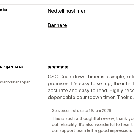
rier
Nedtellingstimer
Visningsalternativer
Bannere
Farge og skrifttype
Tilpasset tekst
T
Bannertype
Festet banner
Handlekurvside
Målsi
Varsel
Produktside
Kampanje
Nedte
Tidtakeralternativer
Tilpasning
Gjentakende
Datointervall
Tilbakest
 Rigged Tees
Bannerposisjon
Festet visning
Lenke
Fast minutt
Éngangs
Øktbasert
Farge og skrifttype
Mobilresponsiv
GSC Countdown Timer is a simple, reli
Tidtakertype
der bruker appen
promises. It's easy to set up, the inte
Daglige tilbud
accurate and easy to read. Highly r
Lynsalg
Tidsbegrense
dependable countdown timer. Their su
Spesiell hendelse
Produktlansering
Getsitecontrol svarte 19. juni 2026
This is such a thoughtful review, thank yo
out reliability. It's also wonderful to hear
our support team left a good impression.