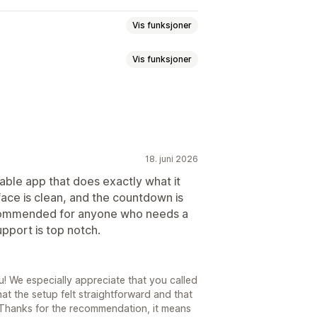
Vis funksjoner
Vis funksjoner
ilpasset posisjon
Kunngjøringsfelt
der
Produktsider
lling
ill per besøk
Fast sluttdato
18. juni 2026
r og knapper
Bakgrunner
Planlegging
able app that does exactly what it
rface is clean, and the countdown is
ecommended for anyone who needs a
t kampanje
Utløpsdato
pport is top notch.
Sendingsfrist
Butikklansering
u! We especially appreciate that you called
 that the setup felt straightforward and that
 Thanks for the recommendation, it means