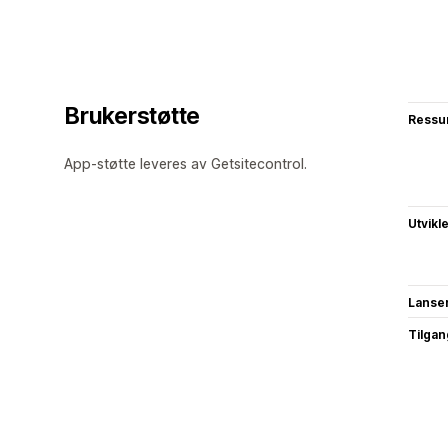
Brukerstøtte
Ressu
App-støtte leveres av Getsitecontrol.
Utvikl
Lanse
Tilgang