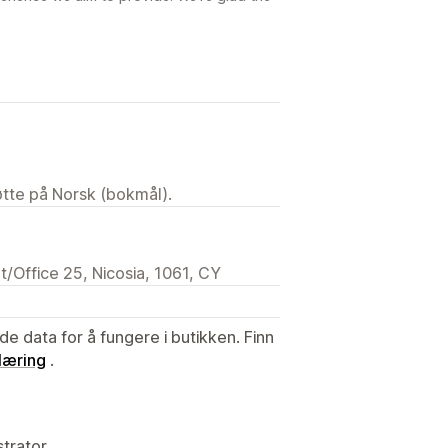
tøtte på Norsk (bokmål).
t/Office 25, Nicosia, 1061, CY
de data for å fungere i butikken. Finn
læring
.
strator