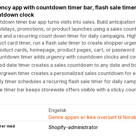
ncy app with countdown timer bar, flash sale time
ntdown clock
down timer bar app turns visits into sales. Build anticipati
olidays, promotions, or product launches using a sales co
s and a recurring count down timer for daily campaigns. High
ct card timer, run a flash sale timer to create shopper urge
roduct cards, homepage, product pages, cart, or password
untdown timer adds urgency with countdown clocks and cou
ed date timer creates a sales countdown to any date and b
rgreen timer creates a personalized sales countdown for ev
ly timer schedules a recurring flash sale timer for daily cam
e timer bar keeps storewide offers visible with a sticky co
Engelsk
Denne appen er ikke oversatt til Nors
rer med
Shopify-administrator