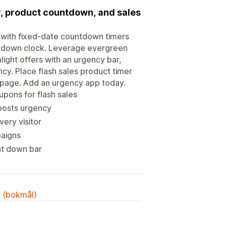
r, product countdown, and sales
on with fixed-date countdown timers
untdown clock. Leverage evergreen
light offers with an urgency bar,
ncy. Place flash sales product timer
 page. Add an urgency app today.
pons for flash sales
oosts urgency
ery visitor
paigns
unt down bar
k (bokmål)