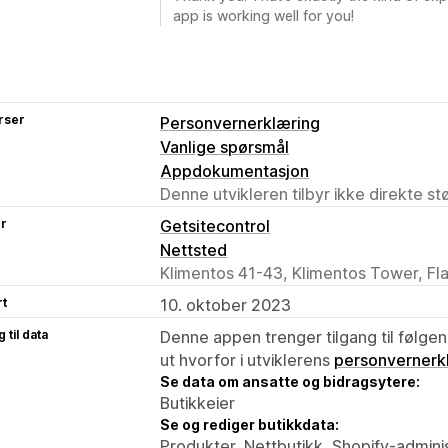
app is working well for you!
rser
Personvernerklæring
Vanlige spørsmål
Appdokumentasjon
Denne utvikleren tilbyr ikke direkte s
er
Getsitecontrol
Nettsted
Klimentos 41-43, Klimentos Tower, Fla
rt
10. oktober 2023
 til data
Denne appen trenger tilgang til følgen
ut hvorfor i utviklerens
personvernerk
Se data om ansatte og bidragsytere:
Butikkeier
Se og rediger butikkdata:
Produkter, Nettbutikk, Shopify-admini