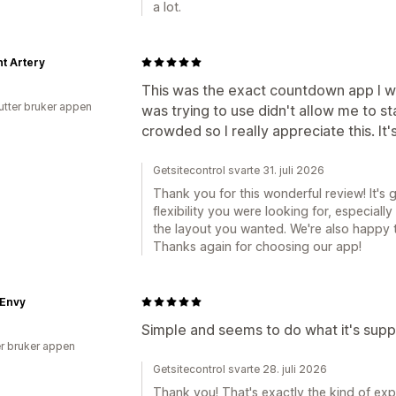
a lot.
t Artery
This was the exact countdown app I wa
utter bruker appen
was trying to use didn't allow me to st
crowded so I really appreciate this. It'
Getsitecontrol svarte 31. juli 2026
Thank you for this wonderful review! It's
flexibility you were looking for, especial
the layout you wanted. We're also happy 
Thanks again for choosing our app!
 Envy
Simple and seems to do what it's sup
r bruker appen
Getsitecontrol svarte 28. juli 2026
Thank you! That's exactly the kind of exp