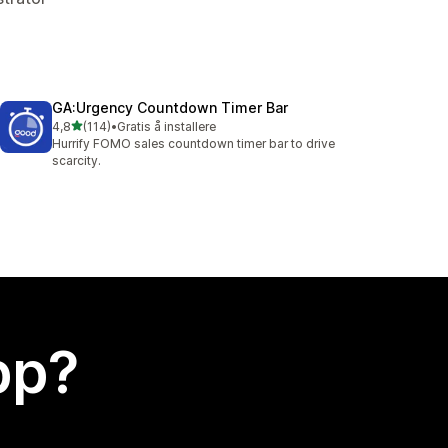
GA:Urgency Countdown Timer Bar
av 5 stjerner
4,8
(114)
•
Gratis å installere
Totalt 114 omtaler
Hurrify FOMO sales countdown timer bar to drive
scarcity.
app?