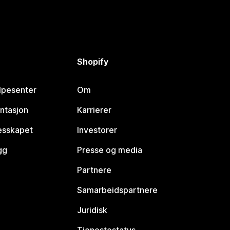
Shopify
lpesenter
Om
ntasjon
Karrierer
lesskapet
Investorer
gg
Presse og media
Partnere
Samarbeidspartnere
Juridisk