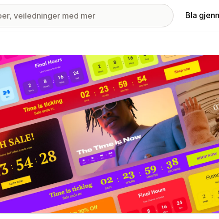
Bla gjen
ri med fremhevede bilder