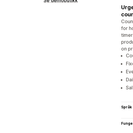
Se demobutikk
Urge
cou
Count
for h
timer
produ
on p
Co
Fix
Eve
Dai
Sal
Språk
Funge