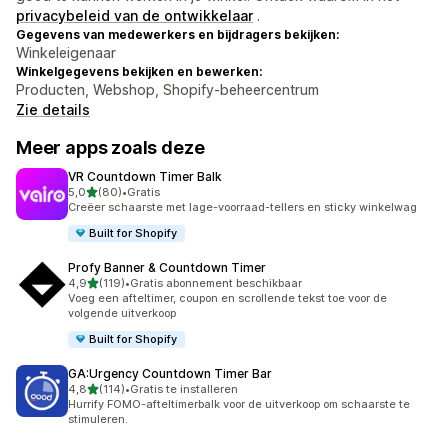
privacybeleid van de ontwikkelaar
.
Gegevens van medewerkers en bijdragers bekijken:
Winkeleigenaar
Winkelgegevens bekijken en bewerken:
Producten, Webshop, Shopify-beheercentrum
Zie details
Meer apps zoals deze
VR Countdown Timer Balk
van 5 sterren
5,0
(80)
•
Gratis
80 recensies in totaal
Creëer schaarste met lage-voorraad-tellers en sticky winkelwag
Built for Shopify
Profy Banner & Countdown Timer
van 5 sterren
4,9
(119)
•
Gratis abonnement beschikbaar
119 recensies in totaal
Voeg een afteltimer, coupon en scrollende tekst toe voor de
volgende uitverkoop
Built for Shopify
GA:Urgency Countdown Timer Bar
van 5 sterren
4,8
(114)
•
Gratis te installeren
114 recensies in totaal
Hurrify FOMO-afteltimerbalk voor de uitverkoop om schaarste te
stimuleren.