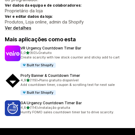
Ver dados da equipa e de colaboradores:
Proprietário da loja
Ver e editar dados da loja:
Produtos, Loja online, admin da Shopify
Ver detalhes
Mais aplicações como esta
VR Urgency Countdown Timer Bar
de 5 estrelas
5,0
(80)
•
Gratuito
80 total de avaliações
Create scarcity with low stock counter and sticky add to cart
Built for Shopify
Profy Banner & Countdown Timer
de 5 estrelas
4,9
(119)
•
Plano gratuito disponível
119 total de avaliações
Add countdown timer, coupon & scrolling text for next sale
Built for Shopify
GA:Urgency Countdown Timer Bar
de 5 estrelas
4,8
(114)
•
Instalação gratuita
114 total de avaliações
Hurrify FOMO sales countdown timer bar to drive scarcity.