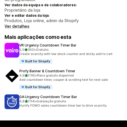
Ver dados da equipa e de colaboradores:
Proprietário da loja
Ver e editar dados da loja:
Produtos, Loja online, admin da Shopify
Ver detalhes
Mais aplicações como esta
VR Urgency Countdown Timer Bar
de 5 estrelas
5,0
(80)
•
Gratuito
80 total de avaliações
Create scarcity with low stock counter and sticky add to cart
Built for Shopify
Profy Banner & Countdown Timer
de 5 estrelas
4,9
(119)
•
Plano gratuito disponível
119 total de avaliações
Add countdown timer, coupon & scrolling text for next sale
Built for Shopify
GA:Urgency Countdown Timer Bar
de 5 estrelas
4,8
(114)
•
Instalação gratuita
114 total de avaliações
Hurrify FOMO sales countdown timer bar to drive scarcity.