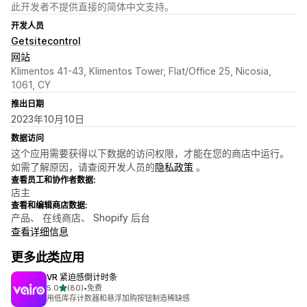
此开发者不提供直接的简体中文支持。
开发人员
Getsitecontrol
网站
Klimentos 41-43, Klimentos Tower, Flat/Office 25, Nicosia,
1061, CY
推出日期
2023年10月10日
数据访问
这个应用需要获得以下数据的访问权限，才能在您的商店中运行。
如需了解原因，请查阅开发人员的
隐私政策
。
查看员工和协作者数据:
店主
查看和编辑商店数据:
产品、 在线商店、 Shopify 后台
查看详细信息
更多此类应用
VR 紧迫感倒计时条
星（满分 5 星）
5.0
(80)
•
免费
总共 80 条评论
用低库存计数器和悬浮加购按钮制造稀缺感