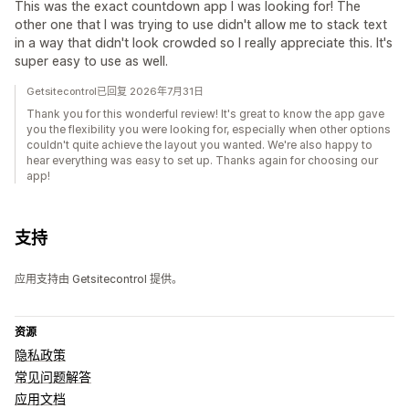
This was the exact countdown app I was looking for! The
other one that I was trying to use didn't allow me to stack text
in a way that didn't look crowded so I really appreciate this. It's
super easy to use as well.
Getsitecontrol已回复 2026年7月31日
Thank you for this wonderful review! It's great to know the app gave
you the flexibility you were looking for, especially when other options
couldn't quite achieve the layout you wanted. We're also happy to
hear everything was easy to set up. Thanks again for choosing our
app!
支持
应用支持由 Getsitecontrol 提供。
资源
隐私政策
常见问题解答
应用文档