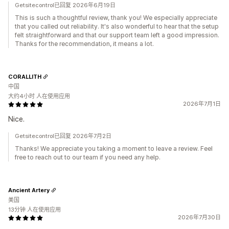
Getsitecontrol已回复 2026年6月19日
This is such a thoughtful review, thank you! We especially appreciate
that you called out reliability. It's also wonderful to hear that the setup
felt straightforward and that our support team left a good impression.
Thanks for the recommendation, it means a lot.
CORALLITH
中国
大约4小时 人在使用应用
2026年7月1日
Nice.
Getsitecontrol已回复 2026年7月2日
Thanks! We appreciate you taking a moment to leave a review. Feel
free to reach out to our team if you need any help.
Ancient Artery
美国
13分钟 人在使用应用
2026年7月30日