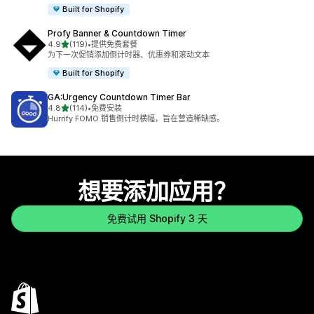
Built for Shopify
Profy Banner & Countdown Timer
星（满分 5 星）
4.9
(119)
•
提供免费套餐
总共 119 条评论
为下一次促销添加倒计时器、优惠券和滚动文本
Built for Shopify
GA:Urgency Countdown Timer Bar
星（满分 5 星）
4.8
(114)
•
免费安装
总共 114 条评论
Hurrify FOMO 销售倒计时横幅，旨在营造稀缺感。
想要添加应用？
免费试用 Shopify 3 天