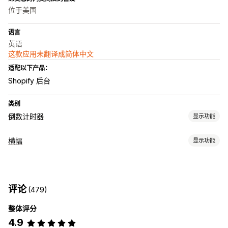
位于美国
语言
英语
这款应用未翻译成简体中文
适配以下产品：
Shopify 后台
类别
倒数计时器
显示功能
展示选项
横幅
显示功能
颜色和字体
自定义文本
自定义位置
公告栏
固定横幅
横幅类型
购物车页面
登陆页面
产品页面
通知
产品页面
促销
倒计时
计时选项
评论
(479)
自定义
定期
日期范围
每次访问重置
固定结束日期
固定分钟
一次性
整体评分
横幅位置
粘性展示
链接和按钮
背景
颜色和字体
基于访问
4.9
自动适应移动设备
安排日程