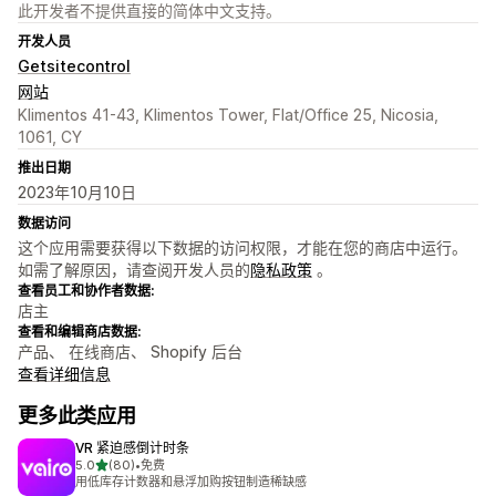
此开发者不提供直接的简体中文支持。
开发人员
Getsitecontrol
网站
Klimentos 41-43, Klimentos Tower, Flat/Office 25, Nicosia,
1061, CY
推出日期
2023年10月10日
数据访问
这个应用需要获得以下数据的访问权限，才能在您的商店中运行。
如需了解原因，请查阅开发人员的
隐私政策
。
查看员工和协作者数据:
店主
查看和编辑商店数据:
产品、 在线商店、 Shopify 后台
查看详细信息
更多此类应用
VR 紧迫感倒计时条
星（满分 5 星）
5.0
(80)
•
免费
总共 80 条评论
用低库存计数器和悬浮加购按钮制造稀缺感