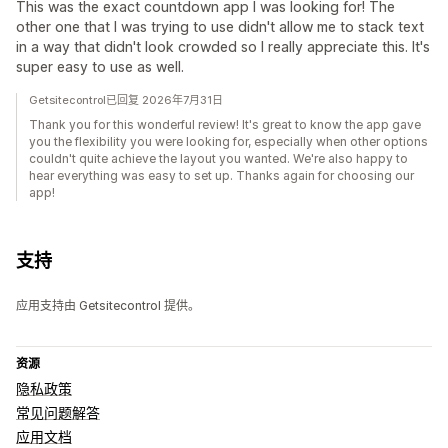
This was the exact countdown app I was looking for! The
other one that I was trying to use didn't allow me to stack text
in a way that didn't look crowded so I really appreciate this. It's
super easy to use as well.
Getsitecontrol已回复 2026年7月31日
Thank you for this wonderful review! It's great to know the app gave
you the flexibility you were looking for, especially when other options
couldn't quite achieve the layout you wanted. We're also happy to
hear everything was easy to set up. Thanks again for choosing our
app!
支持
应用支持由 Getsitecontrol 提供。
资源
隐私政策
常见问题解答
应用文档