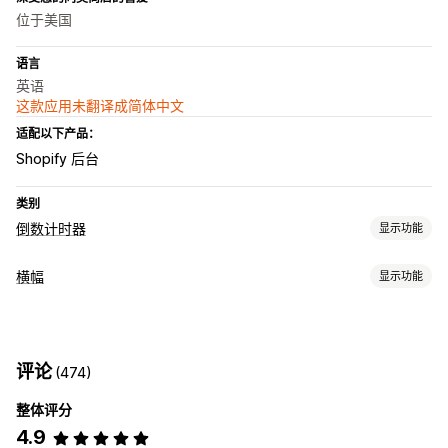
位于美国
语言
英语
这款应用未翻译成简体中文
适配以下产品：
Shopify 后台
类别
倒数计时器
显示功能
展示选项
横幅
显示功能
颜色和字体
自定义文本
自定义位置
公告栏
固定横幅
横幅类型
购物车页面
登陆页面
产品页面
通知
产品页面
促销
倒计时
计时选项
评论
(474)
自定义
定期
日期范围
每次访问重置
固定结束日期
固定分钟
一次性
整体评分
横幅位置
粘性展示
链接和按钮
背景
颜色和字体
基于访问
4.9
自动适应移动设备
安排日程