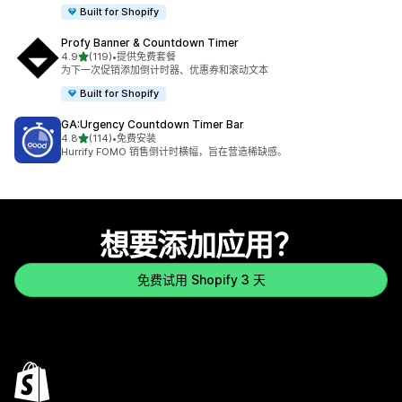
Built for Shopify
Profy Banner & Countdown Timer
星（满分 5 星）
4.9
(119)
•
提供免费套餐
总共 119 条评论
为下一次促销添加倒计时器、优惠券和滚动文本
Built for Shopify
GA:Urgency Countdown Timer Bar
星（满分 5 星）
4.8
(114)
•
免费安装
总共 114 条评论
Hurrify FOMO 销售倒计时横幅，旨在营造稀缺感。
想要添加应用？
免费试用 Shopify 3 天