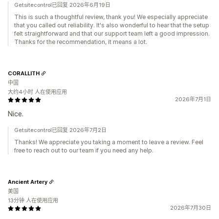
Getsitecontrol已回复 2026年6月19日
This is such a thoughtful review, thank you! We especially appreciate
that you called out reliability. It's also wonderful to hear that the setup
felt straightforward and that our support team left a good impression.
Thanks for the recommendation, it means a lot.
CORALLITH
中国
大约4小时 人在使用应用
2026年7月1日
Nice.
Getsitecontrol已回复 2026年7月2日
Thanks! We appreciate you taking a moment to leave a review. Feel
free to reach out to our team if you need any help.
Ancient Artery
美国
13分钟 人在使用应用
2026年7月30日