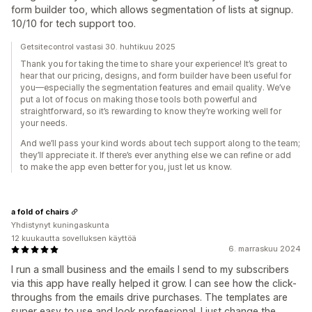
form builder too, which allows segmentation of lists at signup.
10/10 for tech support too.
Getsitecontrol vastasi 30. huhtikuu 2025
Thank you for taking the time to share your experience! It’s great to
hear that our pricing, designs, and form builder have been useful for
you—especially the segmentation features and email quality. We’ve
put a lot of focus on making those tools both powerful and
straightforward, so it’s rewarding to know they’re working well for
your needs.
And we’ll pass your kind words about tech support along to the team;
they’ll appreciate it. If there’s ever anything else we can refine or add
to make the app even better for you, just let us know.
a fold of chairs
Yhdistynyt kuningaskunta
12 kuukautta sovelluksen käyttöä
6. marraskuu 2024
I run a small business and the emails I send to my subscribers
via this app have really helped it grow. I can see how the click-
throughs from the emails drive purchases. The templates are
super easy to use and look profeesional. I just change the