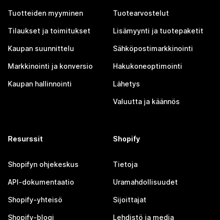
Tuotteiden myyminen
Tuotearvostelut
Tilaukset ja toimitukset
Lisämyynti ja tuotepaketit
Kaupan suunnittelu
Sähköpostimarkkinointi
Markkinointi ja konversio
Hakukoneoptimointi
Kaupan hallinnointi
Lähetys
Valuutta ja käännös
Resurssit
Shopify
Shopifyn ohjekeskus
Tietoja
API-dokumentaatio
Uramahdollisuudet
Shopify-yhteisö
Sijoittajat
Shopify-blogi
Lehdistö ja media