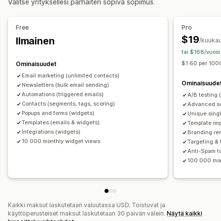
Valitse yrityksellesi parhaiten sopiva sopimus.
Alennukset
Ajastimet
Uutiskirjeet
Lomakkeet
Bannerit
Tuotesuositukset
Tiputuskampanjat
Ilmoitukset
Kyselyt
Visailut
Varoitusponnahdusikkunat
Kampanjoiden hallinnointi
Free
Pro
Ikävarmennus
Suostumusponnahdusikkunat
Muokkaustyökalu
Mallit
Tekoälygenerointi
$19
Ilmainen
/kuukau
Mukautetut ponnahdusikkunat
Mukautetut fontit
Tuonti ja vienti
Sähköpostidomainit
tai $168/vuosi
Ponnahdusikkunoiden ylläpito
Sähköpostiosoitteiden keräyslista
$1.60 per 100
Ominaisuudet
Muokkaustyökalu
Mallit
Tekoälygenerointi
Käynnistimet ja säännöt
Automaatiot
Kohdentaminen
Email marketing (unlimited contacts)
Ominaisuude
Mukautettu koodi
Newsletters (bulk email sending)
Mukautetut fontit
Segmentointi
Tunnisteet
Raportointi
Tiedot ja vinkit
Automations (triggered emails)
A/B testing 
Sähköpostiosoitteiden keräyslista
A/B-testaus
APIt ja webhookit
Contacts (segments, tags, scoring)
Advanced se
Käynnistimet ja säännöt
Automaatiot
Kohdentaminen
Popups and forms (widgets)
Unique singl
Templates (emails & widgets)
Template imp
Geopaikannus
Tunnisteet
Raportointi
Analytiikka
Integrations (widgets)
Branding re
A/B-testaus
APIt ja webhookit
10 000 monthly widget views
Targeting & 
Anti-Spam to
100 000 mon
Kaikki maksut laskutetaan valuutassa USD. Toistuvat ja
käyttöperusteiset maksut laskutetaan 30 päivän välein.
Näytä kaikki