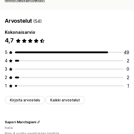
hinnoitteluvaihtoehdot
Arvostelut
(54)
Kokonaisarvio
4,7
5
49
4
2
3
0
2
2
1
1
Kirjoita arvostelu
Kaikki arvostelut
Sapori Marchigiani
Italia
Noin 4 vuotta sovelluksen käyttöä