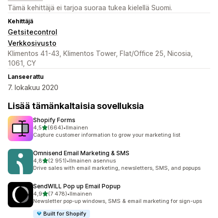
Tämä kehittäjä ei tarjoa suoraa tukea kielellä Suomi.
Kehittäjä
Getsitecontrol
Verkkosivusto
Klimentos 41-43, Klimentos Tower, Flat/Office 25, Nicosia,
1061, CY
Lanseerattu
7. lokakuu 2020
Lisää tämänkaltaisia sovelluksia
Shopify Forms
/ 5 tähteä
4,5
(664)
•
Ilmainen
664 arvostelua yhteensä
Capture customer information to grow your marketing list
Omnisend Email Marketing & SMS
/ 5 tähteä
4,8
(2 951)
•
Ilmainen asennus
2951 arvostelua yhteensä
Drive sales with email marketing, newsletters, SMS, and popups
SendWILL Pop up Email Popup
/ 5 tähteä
4,9
(7 478)
•
Ilmainen
7478 arvostelua yhteensä
Newsletter pop-up windows, SMS & email marketing for sign-ups
Built for Shopify