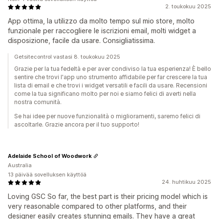
2. toukokuu 2025
App ottima, la utilizzo da molto tempo sul mio store, molto
funzionale per raccogliere le iscrizioni email, molti widget a
disposizione, facile da usare. Consigliatissima.
Getsitecontrol vastasi 8. toukokuu 2025
Grazie per la tua fedeltà e per aver condiviso la tua esperienza! È bello
sentire che trovi l'app uno strumento affidabile per far crescere la tua
lista di email e che trovi i widget versatili e facili da usare. Recensioni
come la tua significano molto per noi e siamo felici di averti nella
nostra comunità.
Se hai idee per nuove funzionalità o miglioramenti, saremo felici di
ascoltarle. Grazie ancora per il tuo supporto!
Adelaide School of Woodwork
Australia
13 päivää sovelluksen käyttöä
24. huhtikuu 2025
Loving GSC So far, the best part is their pricing model which is
very reasonable compared to other platforms, and their
designer easily creates stunning emails. They have a great