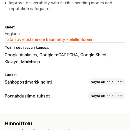
Improve deliverability with flexible sending modes and
reputation safeguards
Kielet
Englanti
Tätä sovellusta ei ole käännetty kielelle Suomi
Toimii seuraavan kanssa:
Google Analytics
Google reCAPTCHA
Google Sheets
Klaviyo
Mailchimp
Luokat
Sähköpostimarkkinointi
Näytä ominaisuudet
Kampanjatyypit
Ponnahdusilmoitukset
Näytä ominaisuudet
Sähköpostikampanjat
Uutiskirjeet
Ponnahdusilmoitukset
Ponnahdusilmoitustyypit
Lomakkeet
Alennukset
Kampanjat
Myyntiponnahdusikkunat
Sähköpostiponnahdusikkunat
Ristiinmyyntisähköpostit
Tervetulosähköpostit
Hinnoittelu
Ostoskoriponnahdusikkunat
Poistumisaikomus
Seurantasähköpostit
Win-back-sähköpostit