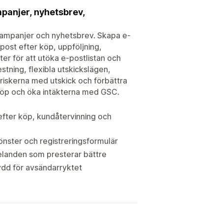
panjer, nyhetsbrev,
kampanjer och nyhetsbrev. Skapa e-
post efter köp, uppföljning,
r för att utöka e-postlistan och
tning, flexibla utskickslägen,
riskerna med utskick och förbättra
köp och öka intäkterna med GSC.
fter köp, kundåtervinning och
nster och registreringsformulär
delanden som presterar bättre
ydd för avsändarryktet