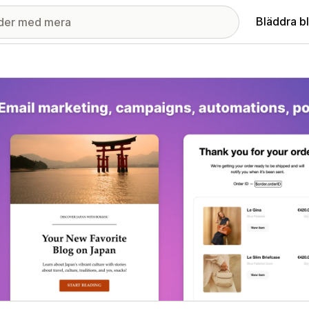
Bläddra b
ri med utvalda bilder