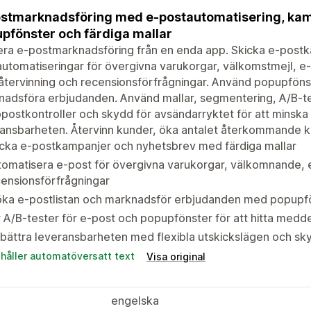
stmarknadsföring med e-postautomatisering, kam
pfönster och färdiga mallar
era e-postmarknadsföring från en enda app. Skicka e-post
utomatiseringar för övergivna varukorgar, välkomstmejl, e-
tervinning och recensionsförfrågningar. Använd popupfönste
adsföra erbjudanden. Använd mallar, segmentering, A/B-tes
postkontroller och skydd för avsändarryktet för att minska 
ransbarheten. Återvinn kunder, öka antalet återkommande 
icka e-postkampanjer och nyhetsbrev med färdiga mallar
omatisera e-post för övergivna varukorgar, välkomnande, e
ensionsförfrågningar
ka e-postlistan och marknadsför erbjudanden med popupfö
 A/B-tester för e-post och popupfönster för att hitta med
bättra leveransbarheten med flexibla utskickslägen och sk
ehåller automatöversatt text
Visa original
engelska