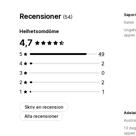
Recensioner
Sapori
(54)
Italien
Ungefä
Helhetsomdöme
appen
4,7
5
49
4
2
3
0
2
2
1
1
Skriv en recension
Alla recensioner
Austra
13 dag
appen