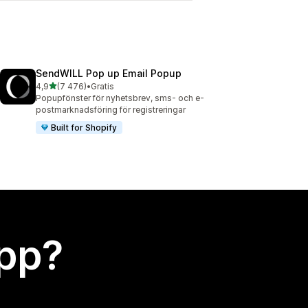
SendWILL Pop up Email Popup
av 5 stjärnor
4,9
(7 476)
•
Gratis
7476 recensioner totalt
Popupfönster för nyhetsbrev, sms- och e-
postmarknadsföring för registreringar
Built for Shopify
app?