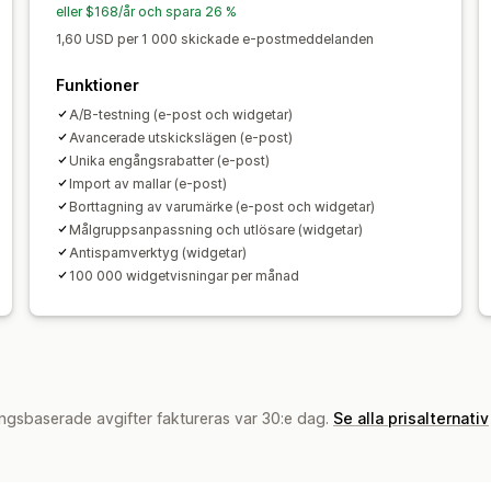
Automatiseringar
Målinriktning
Geol
eller $168/år och spara 26 %
Analysverktyg
A/B-testning
API:er 
1,60 USD per 1 000 skickade e-postmeddelanden
Funktioner
A/B-testning (e-post och widgetar)
Avancerade utskickslägen (e-post)
Unika engångsrabatter (e-post)
Import av mallar (e-post)
Borttagning av varumärke (e-post och widgetar)
Målgruppsanpassning och utlösare (widgetar)
Antispamverktyg (widgetar)
100 000 widgetvisningar per månad
ngsbaserade avgifter faktureras var 30:e dag.
Se alla prisalternativ