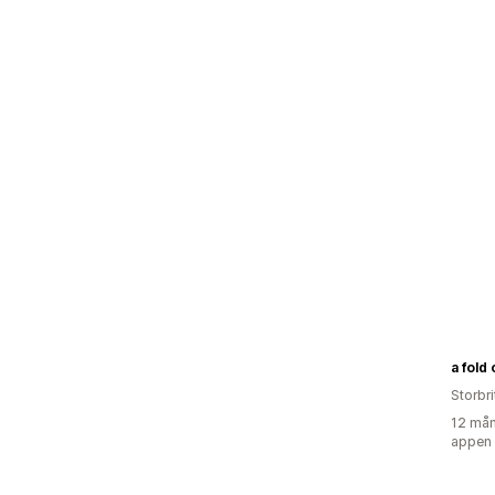
a fold 
Storbr
12 mån
appen