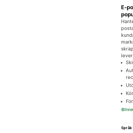
E-po
popu
Hant
posta
kundå
markn
skräp
leve
Sk
Aut
rec
Utö
Kör
För
Inn
Språk