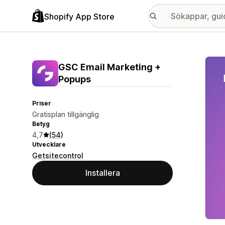
Shopify App Store
Galle
GSC Email Marketing +
Popups
Priser
Gratisplan tillgänglig
Betyg
4,7
(54)
Utvecklare
Getsitecontrol
Installera