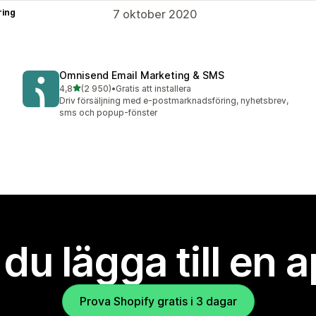
ring
7 oktober 2020
Omnisend Email Marketing & SMS
av 5 stjärnor
4,8
(2 950)
•
Gratis att installera
2950 recensioner totalt
Driv försäljning med e-postmarknadsföring, nyhetsbrev,
sms och popup-fönster
l du lägga till en 
Prova Shopify gratis i 3 dagar