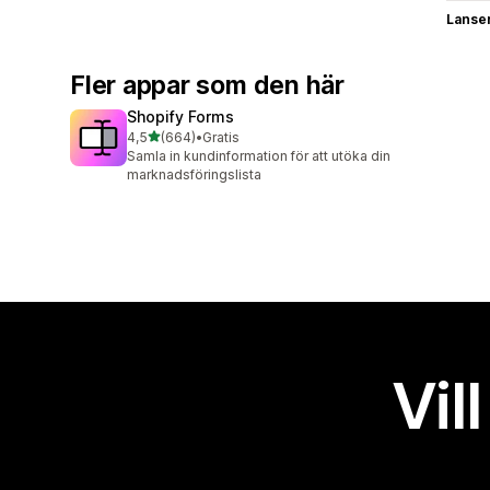
Lanse
Fler appar som den här
Shopify Forms
av 5 stjärnor
4,5
(664)
•
Gratis
664 recensioner totalt
Samla in kundinformation för att utöka din
marknadsföringslista
Vil