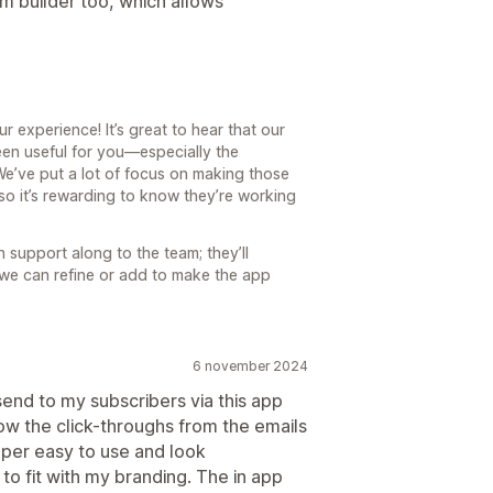
m builder too, which allows
r experience! It’s great to hear that our
een useful for you—especially the
We’ve put a lot of focus on making those
so it’s rewarding to know they’re working
 support along to the team; they’ll
se we can refine or add to make the app
6 november 2024
 send to my subscribers via this app
how the click-throughs from the emails
uper easy to use and look
 to fit with my branding. The in app