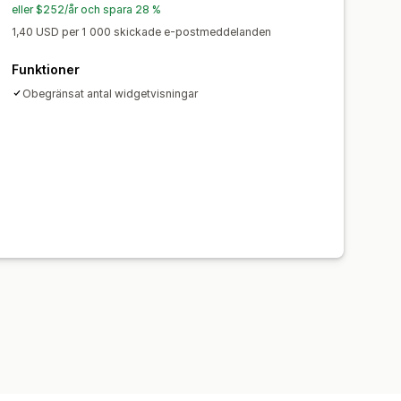
okalisering
Taggning
Rapportering
eller $252/år och spara 28 %
och webhooks
1,40 USD per 1 000 skickade e-postmeddelanden
Funktioner
Obegränsat antal widgetvisningar