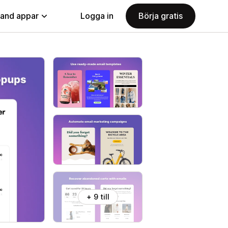
land appar
Logga in
Börja gratis
+ 9 till