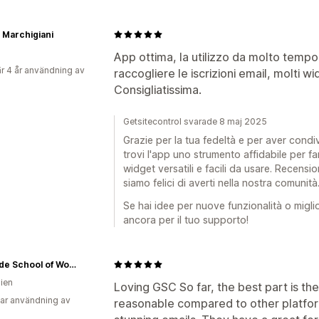
 Marchigiani
App ottima, la utilizzo da molto tempo
r 4 år användning av
raccogliere le iscrizioni email, molti w
Consigliatissima.
Getsitecontrol svarade 8 maj 2025
Grazie per la tua fedeltà e per aver condiv
trovi l'app uno strumento affidabile per far 
widget versatili e facili da usare. Recensi
siamo felici di averti nella nostra comunità
Se hai idee per nuove funzionalità o miglio
ancora per il tuo supporto!
Adelaide School of Woodwork
lien
Loving GSC So far, the best part is the
ar användning av
reasonable compared to other platform