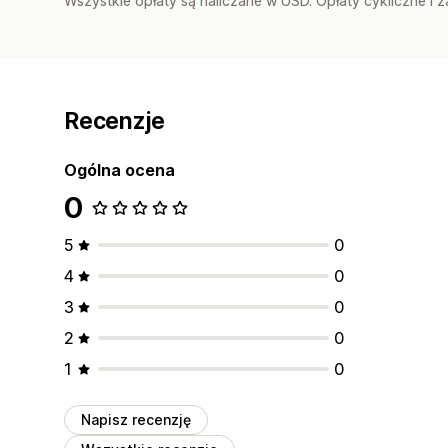
Wszystkie opłaty są naliczane w USD. Opłaty cykliczne i 
Recenzje
Ogólna ocena
0
5
0
4
0
3
0
2
0
1
0
Napisz recenzję