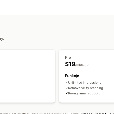
Opcje wyświetlania
Ruch na żywo
Ostatnie zakupy
Nies
Analizy
Śledzenie zaangażowania
my.
Pro
$19
/miesiąc
Funkcje
Unlimited impressions
Remove Velify branding
Priority email support