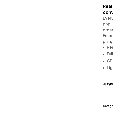
Real
conv
Every
popup
order
Embed
plan,
Rea
Ful
GDP
Lig
Języki
Katego