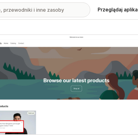
Przeglądaj aplika
nione obrazy w galerii