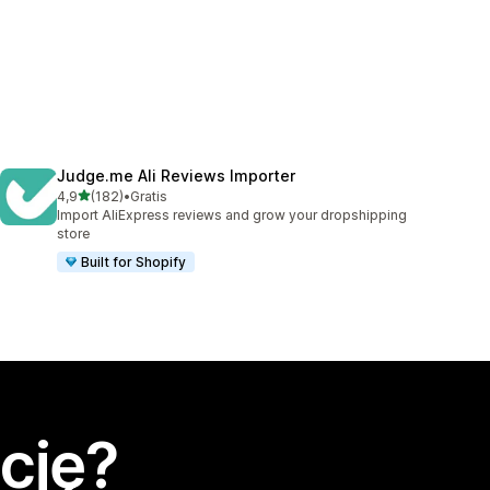
Judge.me Ali Reviews Importer
na 5 gwiazdek
4,9
(182)
•
Gratis
Łączna liczba recenzji: 182
Import AliExpress reviews and grow your dropshipping
store
Built for Shopify
cję?