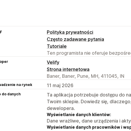
y
Polityka prywatności
Często zadawane pytania
Tutoriale
Ten programista nie oferuje bezpośred
oper
Velify
Strona internetowa
Baner, Baner, Pune, MH, 411045, IN
adzenie na rynek
11 maj 2026
p do danych
Ta aplikacja potrzebuje dostępu do n
Twoim sklepie. Dowiedz się, dlaczego
dewelopera.
Wyświetlanie danych klientów:
Dane wrażliwe, dane urządzenia i akt
Wyświetlanie danych pracowników i ws