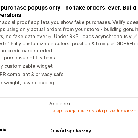
 purchase popups only - no fake orders, ever. Build
ersions.
 social proof app lets you show fake purchases. Velify does
s using only actual orders from your store - building genui
s, no fake data ever ✅ Under 9KB, loads asynchronously ✅
 ✅ Fully customizable colors, position & timing ✅ GDPR-fr
 no credit card needed
l purchase notifications
ly customizable widget
R compliant & privacy safe
htweight, async loading
Angielski
Ta aplikacja nie została przetłumaczon
rie
Dowód społeczny