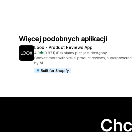
Więcej podobnych aplikacji
Loox ‑ Product Reviews App
na 5 gwiazdek
4,9
(8 871)
•
Bezpłatny plan jest dostępny
Łączna liczba recenzji: 8871
Convert more with visual product reviews, superpowered
by AI
Built for Shopify
Chc