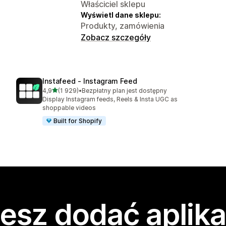
Właściciel sklepu
Wyświetl dane sklepu:
Produkty, zamówienia
Zobacz szczegóły
Instafeed ‑ Instagram Feed
na 5 gwiazdek
4,9
(1 929)
•
Bezpłatny plan jest dostępny
Łączna liczba recenzji: 1929
Display Instagram feeds, Reels & Insta UGC as
shoppable videos
Built for Shopify
esz dodać aplika