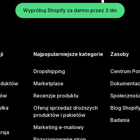
Wypróbuj Shopify za darmo przez 3 dni
ji
Najpopularniejsze kategorie
Zasoby
Dropshipping
Centrum Po
oduktów
Marketplace
Dokumentac
tów
Recenzje produktu
Społeczność
yłka
Oferuj sprzedaż droższych
Blog Shopif
produktów i pakietów
Badania
Marketing e-mailowy
rsja
Pozycjonowanie stron