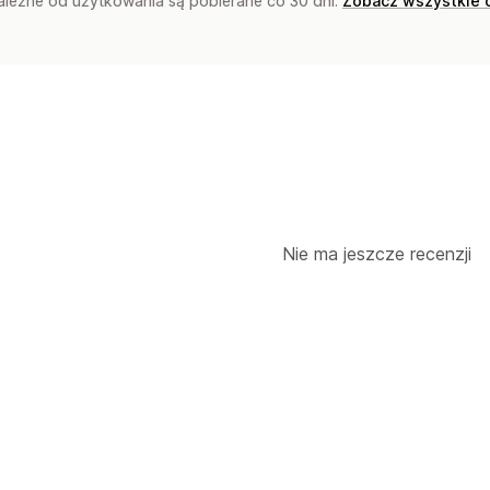
zależne od użytkowania są pobierane co 30 dni.
Zobacz wszystkie 
Nie ma jeszcze recenzji