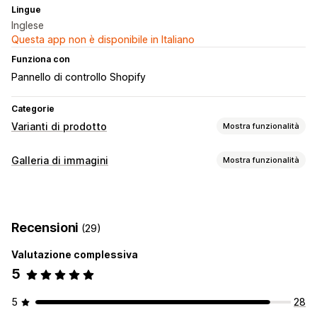
Lingue
Inglese
Questa app non è disponibile in Italiano
Funziona con
Pannello di controllo Shopify
Categorie
Varianti di prodotto
Mostra funzionalità
Personalizzazione
Galleria di immagini
Mostra funzionalità
Logica condizionale
HTML personalizzato
Anteprima
Tipi di galleria
Visualizzazione delle varianti
Carosello
Collage
Lightbox
Masonry
Griglia
Riga
Recensioni
(29)
A scorrimento
Video
Valutazione complessiva
5
5
28