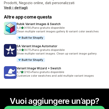
Prodotti, Negozio online, dati personalizzati
Vedi i dettagli
Altre app come questa
Rubik Variant Images & Swatch
stelle su 5
5,0
(419)
•
Piano gratuito disponibile
419 recensioni totali
Clean multiple variant images gallery & variant color swatches
Built for Shopify
SA Variant Image Automator
stelle su 5
4,8
(677)
•
Piano gratuito disponibile
677 recensioni totali
Show multiple variant images. Clean up variant image gallery.
Built for Shopify
Variant Image Wizard + Swatch
stelle su 5
4,7
(210)
•
Piano gratuito disponibile
210 recensioni totali
Customize color swatches and add multiple variant images
Vuoi aggiungere un’app?