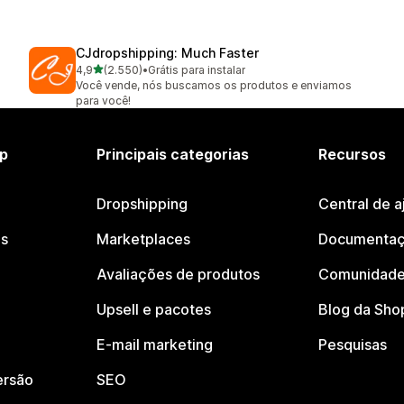
CJdropshipping: Much Faster
de 5 estrelas
4,9
(2.550)
•
Grátis para instalar
2550 avaliações ao todo
Você vende, nós buscamos os produtos e enviamos
para você!
p
Principais categorias
Recursos
Dropshipping
Central de a
os
Marketplaces
Documentaç
Avaliações de produtos
Comunidade
Upsell e pacotes
Blog da Sho
E-mail marketing
Pesquisas
ersão
SEO