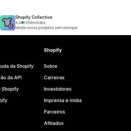
Shopify Collective
de 5 estrelas
4,4
(359)
•
Grátis
359 avaliações ao todo
Venda novos produtos sem estoque
Shopify
juda da Shopify
Sobre
ão da API
Carreiras
 Shopify
Investidores
pify
Imprensa e mídia
Parceiros
Afiliados