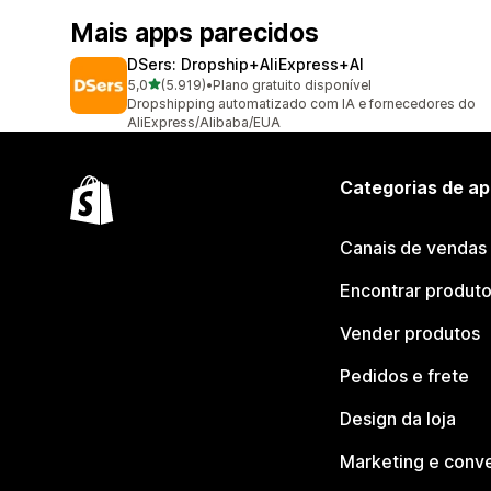
Mais apps parecidos
DSers: Dropship+AliExpress+AI
de 5 estrelas
5,0
(5.919)
•
Plano gratuito disponível
5919 avaliações ao todo
Dropshipping automatizado com IA e fornecedores do
AliExpress/Alibaba/EUA
Categorias de ap
Canais de vendas
Encontrar produt
Vender produtos
Pedidos e frete
Design da loja
Marketing e conv