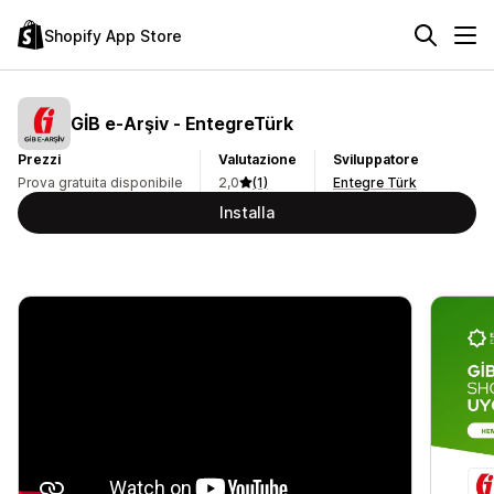
Shopify App Store
GİB e‑Arşiv ‑ EntegreTürk
Prezzi
Valutazione
Sviluppatore
Prova gratuita disponibile
2,0
(1)
Entegre Türk
Installa