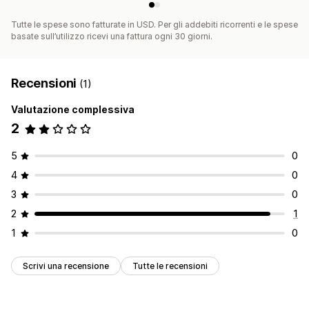
Tutte le spese sono fatturate in USD. Per gli addebiti ricorrenti e le spese
basate sull’utilizzo ricevi una fattura ogni 30 giorni.
Recensioni
(1)
Valutazione complessiva
2
5
0
4
0
3
0
2
1
1
0
Scrivi una recensione
Tutte le recensioni