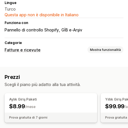
Lingue
Turco
Questa app non è disponibile in Italiano
Funziona con
Pannello di controllo Shopify
GİB e-Arşiv
Categorie
Fatture e ricevute
Mostra funzionalità
Tipi di documento
Fatture
Ricevute
Documenti doganali
Prezzi
Documenti di trasporto
Scegli il piano più adatto alla tua attività.
Personalizzazione
Numeri di fattura
Calcolo delle imposte
Codici a barre
Aylık Giriş Paketi
Yıllık Giriş Pa
$8.99
$99.99
Gestione dei file
/mese
/
Generazione di PDF
Stampa ed esportazione
Report
Prova gratuita di 7 giorni
Prova gratuita 