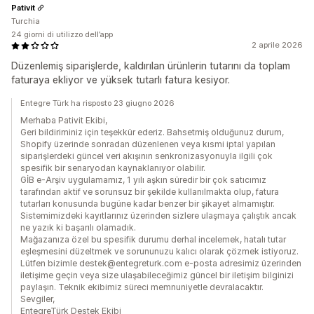
Pativit
Turchia
24 giorni di utilizzo dell’app
2 aprile 2026
Düzenlemiş siparişlerde, kaldırılan ürünlerin tutarını da toplam
faturaya ekliyor ve yüksek tutarlı fatura kesiyor.
Entegre Türk ha risposto 23 giugno 2026
Merhaba Pativit Ekibi,
Geri bildiriminiz için teşekkür ederiz. Bahsetmiş olduğunuz durum,
Shopify üzerinde sonradan düzenlenen veya kısmi iptal yapılan
siparişlerdeki güncel veri akışının senkronizasyonuyla ilgili çok
spesifik bir senaryodan kaynaklanıyor olabilir.
GİB e-Arşiv uygulamamız, 1 yılı aşkın süredir bir çok satıcımız
tarafından aktif ve sorunsuz bir şekilde kullanılmakta olup, fatura
tutarları konusunda bugüne kadar benzer bir şikayet almamıştır.
Sistemimizdeki kayıtlarınız üzerinden sizlere ulaşmaya çalıştık ancak
ne yazık ki başarılı olamadık.
Mağazanıza özel bu spesifik durumu derhal incelemek, hatalı tutar
eşleşmesini düzeltmek ve sorununuzu kalıcı olarak çözmek istiyoruz.
Lütfen bizimle destek@entegreturk.com e-posta adresimiz üzerinden
iletişime geçin veya size ulaşabileceğimiz güncel bir iletişim bilginizi
paylaşın. Teknik ekibimiz süreci memnuniyetle devralacaktır.
Sevgiler,
EntegreTürk Destek Ekibi