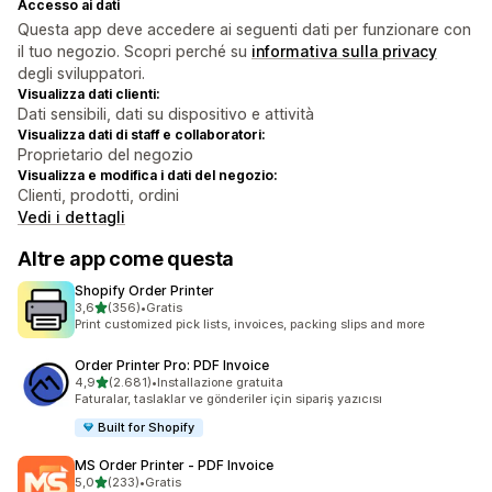
Accesso ai dati
Questa app deve accedere ai seguenti dati per funzionare con
il tuo negozio. Scopri perché su
informativa sulla privacy
degli sviluppatori.
Visualizza dati clienti:
Dati sensibili, dati su dispositivo e attività
Visualizza dati di staff e collaboratori:
Proprietario del negozio
Visualizza e modifica i dati del negozio:
Clienti, prodotti, ordini
Vedi i dettagli
Altre app come questa
Shopify Order Printer
stelle su 5
3,6
(356)
•
Gratis
356 recensioni totali
Print customized pick lists, invoices, packing slips and more
Order Printer Pro: PDF Invoice
stelle su 5
4,9
(2.681)
•
Installazione gratuita
2681 recensioni totali
Faturalar, taslaklar ve gönderiler için sipariş yazıcısı
Built for Shopify
MS Order Printer ‑ PDF Invoice
stelle su 5
5,0
(233)
•
Gratis
233 recensioni totali