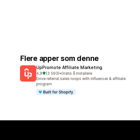
Flere apper som denne
UpPromote Affiliate Marketing
av 5 stjerner
4,9
(3 593)
•
Gratis å installere
Totalt 3593 omtaler
Drive referral sales loops with influencer & affiliate
program
Built for Shopify