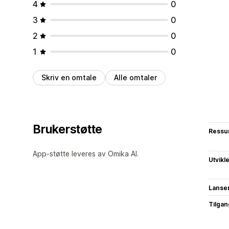
4
0
3
0
2
0
1
0
Skriv en omtale
Alle omtaler
Brukerstøtte
Ressu
App-støtte leveres av Omika AI.
Utvikl
Lanse
Tilgang