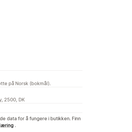
tøtte på Norsk (bokmål).
y, 2500, DK
de data for å fungere i butikken. Finn
læring
.