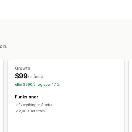
Programtyper
Henvisninger
Belønninger du kan tilby
Butikkvaluta
din.
Growth
$99
/ måned
eller $990/år og spar 17 %
Funksjoner
Everything in Starter
2,000 Referrals