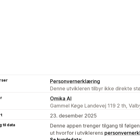
rser
Personvernerklæring
Denne utvikleren tilbyr ikke direkte s
er
Omika AI
Gammel Køge Landevej 119 2 th, Valb
rt
23. desember 2025
 til data
Denne appen trenger tilgang til følgen
ut hvorfor i utviklerens
personvernerk
Se kundedata: