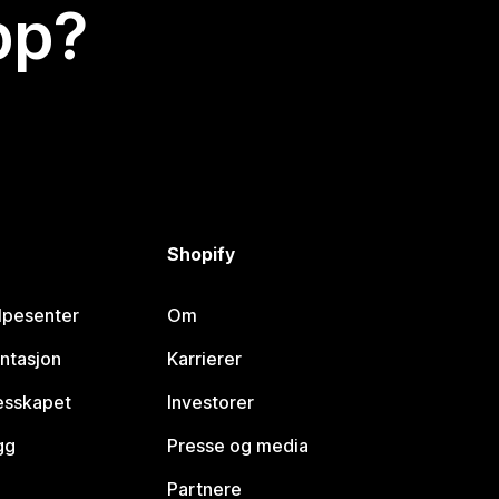
app?
Shopify
lpesenter
Om
ntasjon
Karrierer
lesskapet
Investorer
gg
Presse og media
Partnere