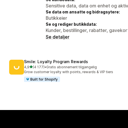
Sensitive data, data om enhet og aktiv
Se data om ansatte og bidragsytere:
Butikkeier
Se og rediger butikkdata:
Kunder, bestillinger, rabatter, gavekor
Se detaljer
Smile: Loyalty Program Rewards
av 5 stjerner
4,9
(4 177)
•
Gratis abonnement tilgjengelig
Totalt 4177 omtaler
Grow customer loyalty with points, rewards & VIP tiers
Built for Shopify