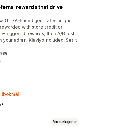
ferral rewards that drive
w. Gift-A-Friend generates unique
 rewarded with store credit or
ase-triggered rewards, then A/B test
 your admin. Klaviyo included. Set it
hase
s
k (bokmål)
iyo
Vis funksjoner