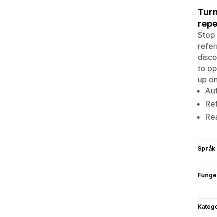
Turn
repe
Stop 
refer
disco
to op
up on
Aut
Re
Rea
Språk
Funge
Katego