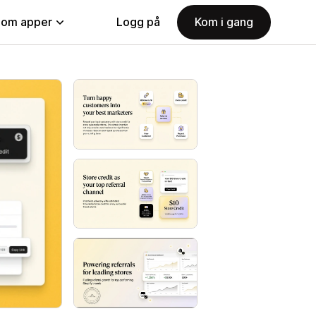
nom apper
Logg på
Kom i gang