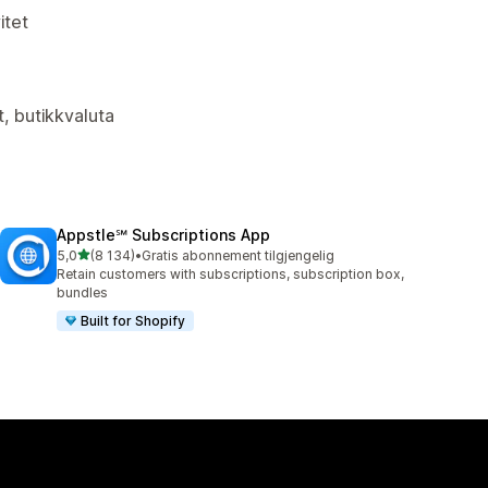
itet
t, butikkvaluta
Appstle℠ Subscriptions App
av 5 stjerner
5,0
(8 134)
•
Gratis abonnement tilgjengelig
Totalt 8134 omtaler
Retain customers with subscriptions, subscription box,
bundles
Built for Shopify