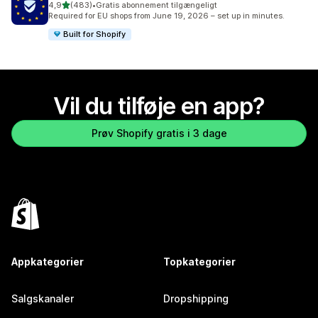
ud af 5 stjerner
4,9
(483)
•
Gratis abonnement tilgængeligt
483 anmeldelser i alt
Required for EU shops from June 19, 2026 – set up in minutes.
Built for Shopify
Vil du tilføje en app?
Prøv Shopify gratis i 3 dage
Appkategorier
Topkategorier
Salgskanaler
Dropshipping