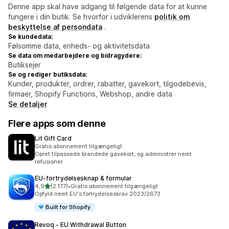
Denne app skal have adgang til følgende data for at kunne
fungere i din butik. Se hvorfor i udviklerens
politik om
beskyttelse af persondata
.
Se kundedata:
Følsomme data, enheds- og aktivitetsdata
Se data om medarbejdere og bidragydere:
Butiksejer
Se og rediger butiksdata:
Kunder, produkter, ordrer, rabatter, gavekort, tilgodebevis,
firmaer, Shopify Functions, Webshop, andre data
Se detaljer
Flere apps som denne
Lit Gift Card
Gratis abonnement tilgængeligt
Opret tilpassede brandede gavekort, og administrer nemt
refusioner
EU‑fortrydelsesknap & formular
ud af 5 stjerner
4,9
(2.177)
•
Gratis abonnement tilgængeligt
2177 anmeldelser i alt
Opfyld nemt EU's fortrydelseskrav 2023/2673
Built for Shopify
Revoq ‑ EU Withdrawal Button