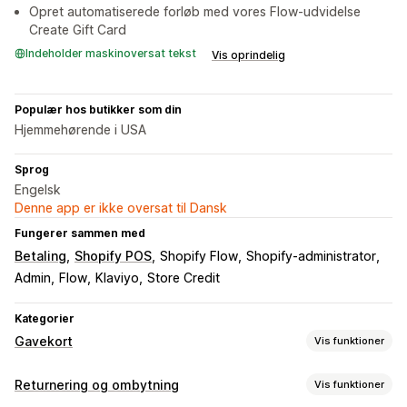
Opret automatiserede forløb med vores Flow-udvidelse
Create Gift Card
Indeholder maskinoversat tekst
Vis oprindelig
Populær hos butikker som din
Hjemmehørende i USA
Sprog
Engelsk
Denne app er ikke oversat til Dansk
Fungerer sammen med
Betaling
Shopify POS
Shopify Flow
Shopify-administrator
Admin
Flow
Klaviyo
Store Credit
Kategorier
Gavekort
Vis funktioner
Korttyper
Returnering og ombytning
Vis funktioner
Brandet
Masse
Digital
Genopfyldelig
Tilgodebeviser