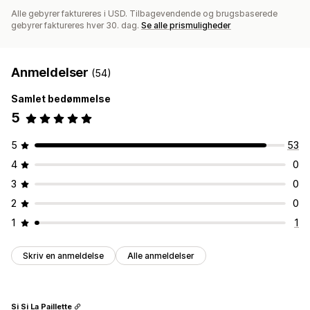
Alle gebyrer faktureres i USD. Tilbagevendende og brugsbaserede
gebyrer faktureres hver 30. dag.
Se alle prismuligheder
Anmeldelser
(54)
Samlet bedømmelse
5
5
53
4
0
3
0
2
0
1
1
Skriv en anmeldelse
Alle anmeldelser
Si Si La Paillette