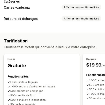
Catégories
Cartes-cadeaux
Afficher les fonctionnalités
Types de cartes
Retours et échanges
Afficher les fonctionnalités
À l’image de la marque
Groupée
Numérique
Options de retour
Rechargeable
Crédit en magasin
Remboursements manuels
Codes QR
Cartes-cadeaux
Personnalisation
Tarification
Crédit en magasin
Codes de réduction
Montants personnalisés
Design personnalisé
Choisissez le forfait qui convient le mieux à votre entreprise.
Gestion des retours
E-mail personnalisé
Page du solde
Messages cadeaux
Motifs de retour
Notifications par e-mail
Date d’expiration
Rappels
Importation de carte-cadeau
Essai
Bronze
Mises à jour des stocks
$19.99
Gratuite
/ 
Options de livraison
Envoi groupé
Date personnalisée
E-mail
Fonctionnalit
Fonctionnalités
Livraison programmée
1 000 action
Essai limité à 14 jours
500 crédits
1 000 actions d’opération en masse
500 crédits 
500 crédits de campagne
1 000 e-mails
500 crédits de flux
50 rembour
500 e-mails via l’application
50 remboursements