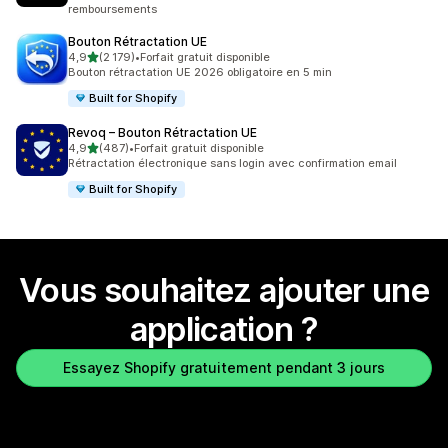
remboursements
Bouton Rétractation UE
étoile(s) sur 5
4,9
(2 179)
•
Forfait gratuit disponible
2179 avis au total
Bouton rétractation UE 2026 obligatoire en 5 min
Built for Shopify
Revoq – Bouton Rétractation UE
étoile(s) sur 5
4,9
(487)
•
Forfait gratuit disponible
487 avis au total
Rétractation électronique sans login avec confirmation email
Built for Shopify
Vous souhaitez ajouter une
application ?
Essayez Shopify gratuitement pendant 3 jours