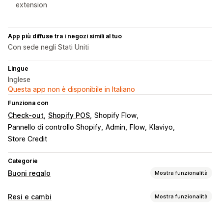
extension
App più diffuse tra i negozi simili al tuo
Con sede negli Stati Uniti
Lingue
Inglese
Questa app non è disponibile in Italiano
Funziona con
Check-out
Shopify POS
Shopify Flow
Pannello di controllo Shopify
Admin
Flow
Klaviyo
Store Credit
Categorie
Buoni regalo
Mostra funzionalità
Tipi di carta
Resi e cambi
Mostra funzionalità
Brandizzata
In blocco
Digitale
Ricaricabile
Opzioni di reso