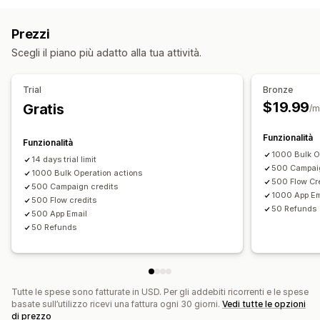
Credito in negozio
Rimborsi manuali
Codici QR
Buoni regalo
Personalizzazione
Prezzi
Credito in negozio
Codici sconto
Importi personalizzati
Design personalizzato
Scegli il piano più adatto alla tua attività.
Gestione dei resi
Email personalizzata
Pagina del saldo
Motivi dei resi
Notifiche via email
Messaggi per i regali
Data di scadenza
Promemoria
Trial
Bronze
Aggiornamenti delle scorte
Importo del buono regalo
$19.99
Gratis
/m
Opzioni di consegna
Funzionalità
Funzionalità
Invio in blocco
Data personalizzata
Email
1000 Bulk O
14 days trial limit
Consegna programmata
500 Campaig
1000 Bulk Operation actions
500 Flow Cr
500 Campaign credits
1000 App Em
500 Flow credits
50 Refunds
500 App Email
50 Refunds
Tutte le spese sono fatturate in USD. Per gli addebiti ricorrenti e le spese
basate sull’utilizzo ricevi una fattura ogni 30 giorni.
Vedi tutte le opzioni
di prezzo