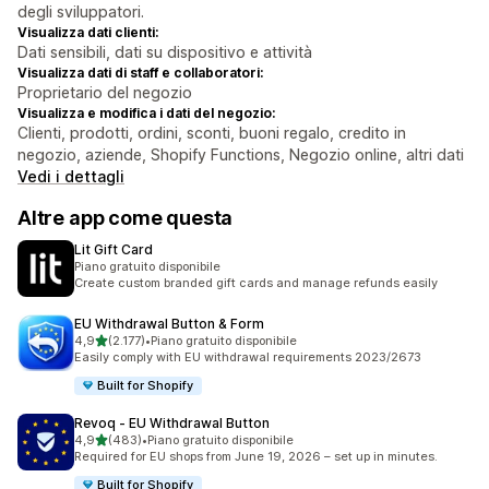
degli sviluppatori.
Visualizza dati clienti:
Dati sensibili, dati su dispositivo e attività
Visualizza dati di staff e collaboratori:
Proprietario del negozio
Visualizza e modifica i dati del negozio:
Clienti, prodotti, ordini, sconti, buoni regalo, credito in
negozio, aziende, Shopify Functions, Negozio online, altri dati
Vedi i dettagli
Altre app come questa
Lit Gift Card
Piano gratuito disponibile
Create custom branded gift cards and manage refunds easily
EU Withdrawal Button & Form
stelle su 5
4,9
(2.177)
•
Piano gratuito disponibile
2177 recensioni totali
Easily comply with EU withdrawal requirements 2023/2673
Built for Shopify
Revoq ‑ EU Withdrawal Button
stelle su 5
4,9
(483)
•
Piano gratuito disponibile
483 recensioni totali
Required for EU shops from June 19, 2026 – set up in minutes.
Built for Shopify