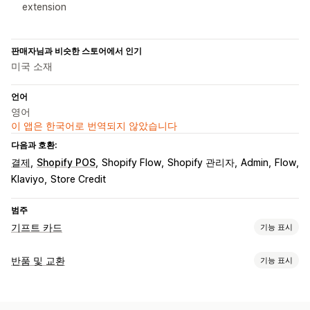
extension
판매자님과 비슷한 스토어에서 인기
미국 소재
언어
영어
이 앱은 한국어로 번역되지 않았습니다
다음과 호환:
결제
Shopify POS
Shopify Flow
Shopify 관리자
Admin
Flow
Klaviyo
Store Credit
범주
기프트 카드
기능 표시
카드 유형
반품 및 교환
기능 표시
브랜드
대량
디지털
재충전 가능
스토어 크레딧
반품 옵션
맞춤 설정
수동 환불
QR 코드
기프트 카드
스토어 크레딧
할인 코드