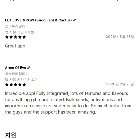
LET LOVE GROW (Succulent & Cactus)
오스트레일리아
앱 사용 기간 9개월
2026년 6월 25일
Great app
Arms Of Eve
오스트레일리아
앱 사용 기간 1년 초과
2026년 2월 25일
Incredible app! Fully integrated, lots of features and flavours
for anything gift card related. Bulk sends, activations and
imports in en masse are super easy to do. So much value from
the guys and the support has been amazing.
지원