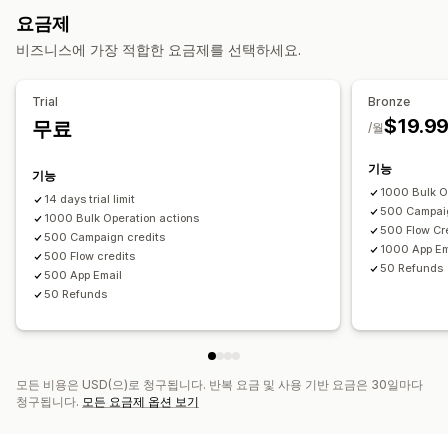
사용자 지정 금액
사용자 지정 디자인
사용자 지정 이메일
요금제
반품 관리
잔액 페이지
기프트 메시지
만료 날짜
미리 알림
비즈니스에 가장 적합한 요금제를 선택하세요.
반품 사유
이메일 알림
재고 업데이트
기프트 카드 가져오기
Trial
Bronze
배송 옵션
$19.9
무료
/월
대량으로 보내기
사용자 지정 날짜
이메일
예약 배송
기능
기능
1000 Bulk O
14 days trial limit
500 Campaig
1000 Bulk Operation actions
500 Flow Cr
500 Campaign credits
1000 App Em
500 Flow credits
50 Refunds
500 App Email
50 Refunds
모든 비용은 USD(으)로 청구됩니다. 반복 요금 및 사용 기반 요금은 30일마다
청구됩니다.
모든 요금제 옵션 보기