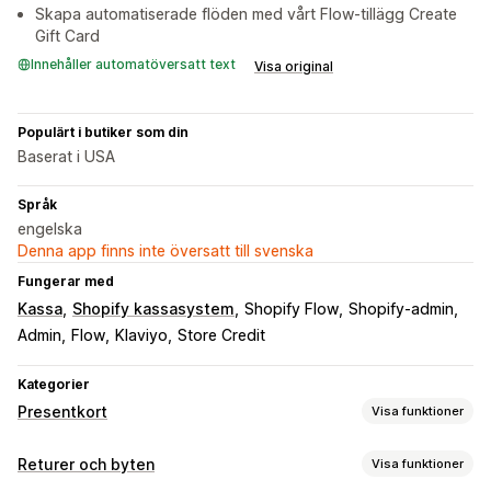
Skapa automatiserade flöden med vårt Flow-tillägg Create
Gift Card
Innehåller automatöversatt text
Visa original
Populärt i butiker som din
Baserat i USA
Språk
engelska
Denna app finns inte översatt till svenska
Fungerar med
Kassa
Shopify kassasystem
Shopify Flow
Shopify-admin
Admin
Flow
Klaviyo
Store Credit
Kategorier
Presentkort
Visa funktioner
Korttyper
Returer och byten
Visa funktioner
Varumärkesanpassad
Bulk
Digital
Omladdningsbar