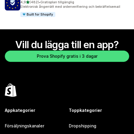
av 5 stjärnor
4,9
(482)
•
Gratisplan tillgänglig
482 recensioner totalt
Elektronisk ångerrätt med orderverifiering och bekräftelsemail
Built for Shopify
Vill du lägga till en app?
Prova Shopify gratis i 3 dagar
Appkategorier
Toppkategorier
Försäljningskanaler
Dropshipping