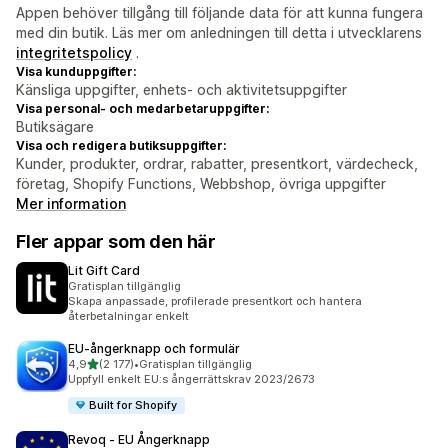
Appen behöver tillgång till följande data för att kunna fungera
med din butik. Läs mer om anledningen till detta i utvecklarens
integritetspolicy
.
Visa kunduppgifter:
Känsliga uppgifter, enhets- och aktivitetsuppgifter
Visa personal- och medarbetaruppgifter:
Butiksägare
Visa och redigera butiksuppgifter:
Kunder, produkter, ordrar, rabatter, presentkort, värdecheck,
företag, Shopify Functions, Webbshop, övriga uppgifter
Mer information
Fler appar som den här
Lit Gift Card
Gratisplan tillgänglig
Skapa anpassade, profilerade presentkort och hantera
återbetalningar enkelt
EU‑ångerknapp och formulär
av 5 stjärnor
4,9
(2 177)
•
Gratisplan tillgänglig
2177 recensioner totalt
Uppfyll enkelt EU:s ångerrättskrav 2023/2673
Built for Shopify
Revoq ‑ EU Ångerknapp