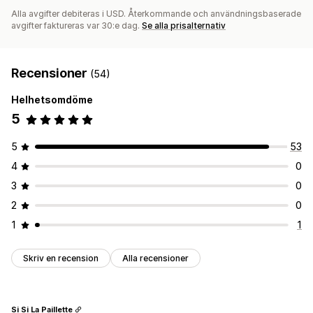
Alla avgifter debiteras i USD. Återkommande och användningsbaserade
avgifter faktureras var 30:e dag.
Se alla prisalternativ
Recensioner
(54)
Helhetsomdöme
5
5
53
4
0
3
0
2
0
1
1
Skriv en recension
Alla recensioner
Si Si La Paillette