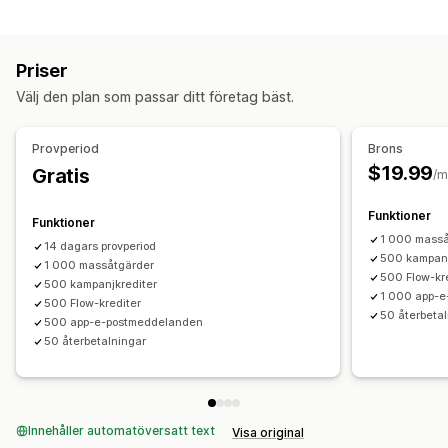
Returalternativ
Värdecheck
Manuella återbetalningar
QR-koder
Presentkort
Anpassning
Priser
Värdecheck
Rabattkoder
Anpassade belopp
Anpassad design
Anpassad e-post
Välj den plan som passar ditt företag bäst.
Returhantering
Saldosida
Gåvomeddelanden
Utgångsdatum
Returskäl
E-postaviseringar
Lageruppdateringar
Påminnelser
Import av presentkort
Provperiod
Brons
$19.99
Gratis
/m
Leveransalternativ
Bulkutskick
Anpassat datum
E-post
Schemalagd leverans
Funktioner
Funktioner
1 000 masså
14 dagars provperiod
500 kampanj
1 000 massåtgärder
500 Flow-kr
500 kampanjkrediter
1 000 app-
500 Flow-krediter
50 återbeta
500 app-e-postmeddelanden
50 återbetalningar
Innehåller automatöversatt text
Visa original