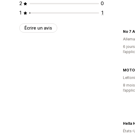
2
0
1
1
Écrire un avis
No 7 
Allem
6 jours
l’appli
MOTOV
Letton
8 mois 
l’appli
États-