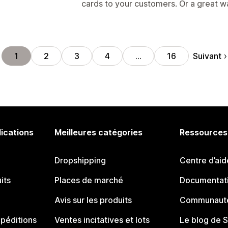
cards to your customers. Or a great way
Suivant
1
2
3
4
…
16
lications
Meilleures catégories
Ressources
Dropshipping
Centre d’aid
its
Places de marché
Documentati
Avis sur les produits
Communauté
péditions
Ventes incitatives et lots
Le blog de 