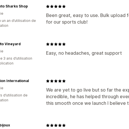
nto Sharks Shop
ie
Been great, easy to use. Bulk upload 
 un an d’utilisation de
for our sports club!
cation
to Vineyard
ie
Easy, no headaches, great support
 3 ans d’utilisation
plication
ion International
ie
We are yet to go live but so far the e
s d’utilisation de
incredible, he has helped through every
cation
this smooth once we launch I believe t
 bijoux