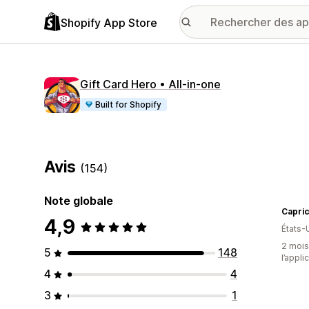
Shopify App Store
Gift Card Hero • All‑in‑one
Built for Shopify
Avis
(154)
Note globale
Capri
4,9
États-
2 mois 
5
148
l’appli
4
4
3
1