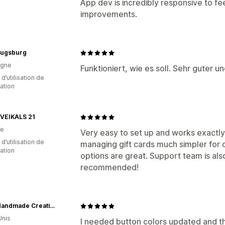
App dev is incredibly responsive to 
improvements.
Augsburg
agne
Funktioniert, wie es soll. Sehr guter u
 d’utilisation de
cation
EIKALS 21
ie
Very easy to set up and works exact
d’utilisation de
managing gift cards much simpler for 
cation
options are great. Support team is also
recommended!
Hella Handmade Creations
Unis
I needed button colors updated and th