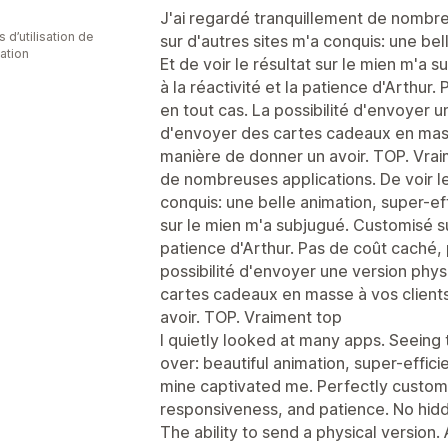
J'ai regardé tranquillement de nombreu
s d’utilisation de
sur d'autres sites m'a conquis: une bel
cation
Et de voir le résultat sur le mien m'a
à la réactivité et la patience d'Arthu
en tout cas. La possibilité d'envoyer un
d'envoyer des cartes cadeaux en mass
manière de donner un avoir. TOP. Vrai
de nombreuses applications. De voir le 
conquis: une belle animation, super-effi
sur le mien m'a subjugué. Customisé su
patience d'Arthur. Pas de coût caché,
possibilité d'envoyer une version physi
cartes cadeaux en masse à vos client
avoir. TOP. Vraiment top
I quietly looked at many apps. Seeing 
over: beautiful animation, super-effici
mine captivated me. Perfectly customi
responsiveness, and patience. No hid
The ability to send a physical version. 