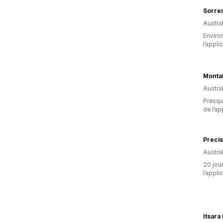
Sorre
Austral
Environ
l’appli
Montal
Austral
Presque
de l’ap
Precis
Austral
20 jour
l’appli
Itsara