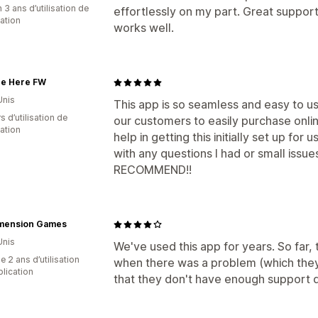
 3 ans d’utilisation de
effortlessly on my part. Great suppor
cation
works well.
re Here FW
Unis
This app is so seamless and easy to us
s d’utilisation de
our customers to easily purchase onlin
cation
help in getting this initially set up fo
with any questions I had or small issu
RECOMMEND!!
imension Games
Unis
We've used this app for years. So far, t
 2 ans d’utilisation
when there was a problem (which they 
plication
that they don't have enough support d