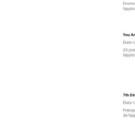
Environ
l’appli
You A
États-
20 jour
l’appli
7th D
États-
Presque
de l’ap