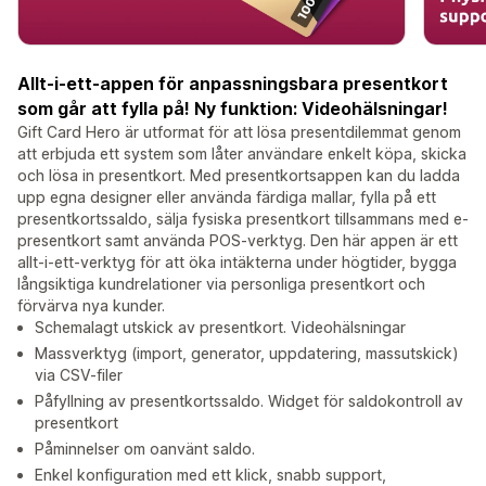
Allt-i-ett-appen för anpassningsbara presentkort
som går att fylla på! Ny funktion: Videohälsningar!
Gift Card Hero är utformat för att lösa presentdilemmat genom
att erbjuda ett system som låter användare enkelt köpa, skicka
och lösa in presentkort. Med presentkortsappen kan du ladda
upp egna designer eller använda färdiga mallar, fylla på ett
presentkortssaldo, sälja fysiska presentkort tillsammans med e-
presentkort samt använda POS-verktyg. Den här appen är ett
allt-i-ett-verktyg för att öka intäkterna under högtider, bygga
långsiktiga kundrelationer via personliga presentkort och
förvärva nya kunder.
Schemalagt utskick av presentkort. Videohälsningar
Massverktyg (import, generator, uppdatering, massutskick)
via CSV-filer
Påfyllning av presentkortssaldo. Widget för saldokontroll av
presentkort
Påminnelser om oanvänt saldo.
Enkel konfiguration med ett klick, snabb support,