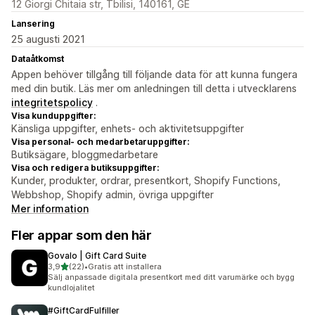
12 Giorgi Chitaia str, Tbilisi, 140161, GE
Lansering
25 augusti 2021
Dataåtkomst
Appen behöver tillgång till följande data för att kunna fungera
med din butik. Läs mer om anledningen till detta i utvecklarens
integritetspolicy
.
Visa kunduppgifter:
Känsliga uppgifter, enhets- och aktivitetsuppgifter
Visa personal- och medarbetaruppgifter:
Butiksägare, bloggmedarbetare
Visa och redigera butiksuppgifter:
Kunder, produkter, ordrar, presentkort, Shopify Functions,
Webbshop, Shopify admin, övriga uppgifter
Mer information
Fler appar som den här
Govalo | Gift Card Suite
av 5 stjärnor
3,9
(22)
•
Gratis att installera
22 recensioner totalt
Sälj anpassade digitala presentkort med ditt varumärke och bygg
kundlojalitet
#GiftCardFulfiller