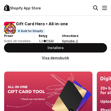
Shopify App Store
Gift Card Hero • All‑in‑one
Built for Shopify
Priser
Betyg
Utvecklare
Gratis att installera
4,9
(154)
Syncube 🥇
Installera
Visa demobutik