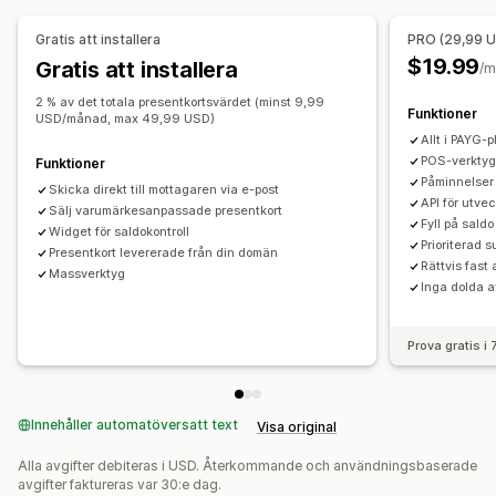
Inlösningssida
Saldosida
Gåvomeddelanden
Utgångsdatum
Påminnelser
Import av presentkort
Gratis att installera
PRO (29,99 U
$19.99
Gratis att installera
/m
Leveransalternativ
Bulkutskick
Anpassat datum
E-post
2 % av det totala presentkortsvärdet (minst 9,99
Funktioner
USD/månad, max 49,99 USD)
Schemalagd leverans
Personligt möte
Allt i PAYG-
POS-verkty
Funktioner
Påminnelser
Skicka direkt till mottagaren via e-post
API för utve
Sälj varumärkesanpassade presentkort
Fyll på saldo
Widget för saldokontroll
Prioriterad s
Presentkort levererade från din domän
Rättvis fast 
Massverktyg
Inga dolda a
Prova gratis i
Innehåller automatöversatt text
Visa original
Alla avgifter debiteras i USD. Återkommande och användningsbaserade
avgifter faktureras var 30:e dag.