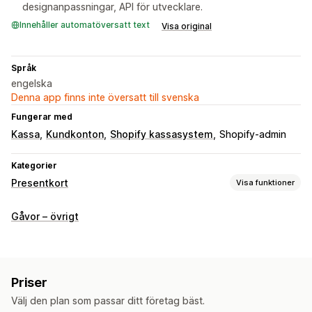
designanpassningar, API för utvecklare.
Innehåller automatöversatt text
Visa original
Språk
engelska
Denna app finns inte översatt till svenska
Fungerar med
Kassa
Kundkonton
Shopify kassasystem
Shopify-admin
Kategorier
Presentkort
Visa funktioner
Korttyper
Gåvor – övrigt
Varumärkesanpassad
Bulk
Digital
Fysisk
Omladdningsbar
Värdecheck
Anpassning
Priser
Anpassade belopp
Anpassad design
Anpassad e-post
Välj den plan som passar ditt företag bäst.