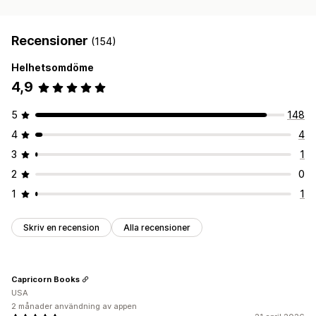
Recensioner
(154)
Helhetsomdöme
4,9
5
148
4
4
3
1
2
0
1
1
Skriv en recension
Alla recensioner
Capricorn Books
USA
2 månader användning av appen