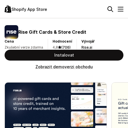
Shopify App Store
Rise Gift Cards & Store Credit
Cena
Hodnocení
Vývojář
Zkušební verze zdarma
4,8
(706)
Rise.ai
Instalovat
Zobrazit demoverzi obchodu