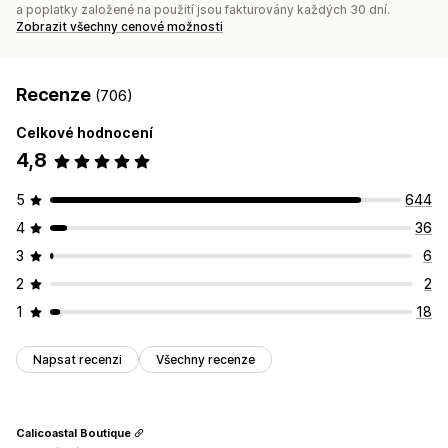
a poplatky založené na použití jsou fakturovány každých 30 dní.
Zobrazit všechny cenové možnosti
Recenze
(706)
Celkové hodnocení
4,8
5
644
4
36
3
6
2
2
1
18
Napsat recenzi
Všechny recenze
Calicoastal Boutique