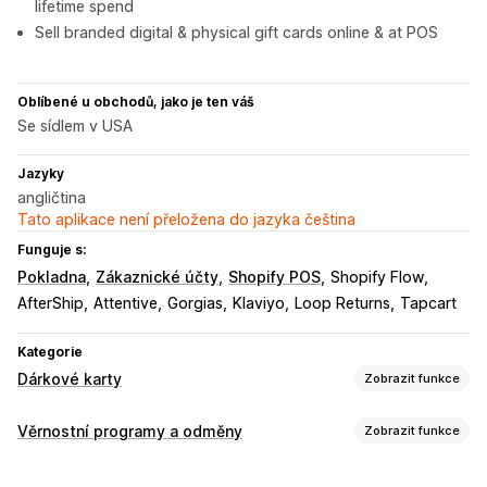
lifetime spend
Sell branded digital & physical gift cards online & at POS
Oblíbené u obchodů, jako je ten váš
Se sídlem v USA
Jazyky
angličtina
Tato aplikace není přeložena do jazyka čeština
Funguje s:
Pokladna
Zákaznické účty
Shopify POS
Shopify Flow
AfterShip
Attentive
Gorgias
Klaviyo
Loop Returns
Tapcart
Kategorie
Dárkové karty
Zobrazit funkce
Typy karet
Věrnostní programy a odměny
Zobrazit funkce
Značkové
Hromadné
Digitální
Fyzické
Dobíjecí
Typy programů
Kredit pro obchod