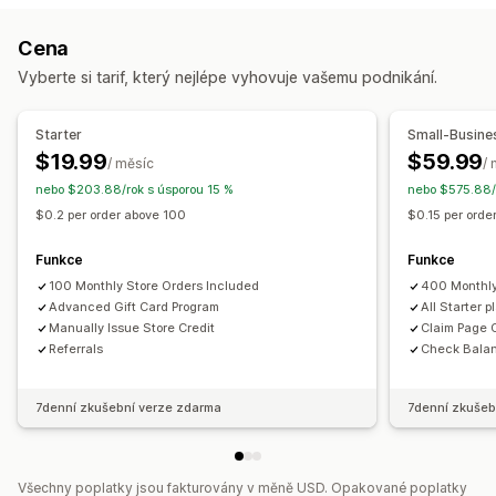
Programy odměn
Členství
Úrovně VIP
Referraly
Přizpůsobení
Cena
Předplatná
Seznamy přání
Vlastní částky
Vlastní design
Vlastní e-mail
Vyberte si tarif, který nejlépe vyhovuje vašemu podnikání.
Razítkovací nebo děrovací karty
Programy dárkových karet
Stránka uplatnění
Stránka zůstatku
Dárkové zprávy
Cashbackové programy
Digitální peněženky
Datum skončení platnosti
Připomenutí
Starter
Small-Busine
Vlastní programy
Import dárkových karet
$19.99
$59.99
/ měsíc
/
Odměny, které můžete nabízet
nebo $203.88/rok s úsporou 15 %
nebo $575.88/
Možnosti doručení
Dárky
Dárkové karty
Cashback
Kredit pro obchod
$0.2 per order above 100
$0.15 per ord
Hromadné odeslání
Vlastní datum
E-mail
Odměny POS
Doprava zdarma
Produkty zdarma
Naplánované doručení
SMS
Prezenční
Funkce
Funkce
Přednostní přístup
Exkluzivní přístup
Členské výhody
100 Monthly Store Orders Included
400 Monthly
Události
Odznaky
Vlastní odměny
Advanced Gift Card Program
All Starter 
Manually Issue Store Credit
Claim Page 
Referrals
Check Bala
7denní zkušební verze zdarma
7denní zkušeb
Všechny poplatky jsou fakturovány v měně USD. Opakované poplatky