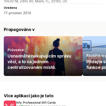
19530 NE 23RD AV, Miami, FL, 33180, US
Uvedena
17. prosinec 2014
Propagováno v
Průvodce
Usnadněte nakupujícím správu
Rozšiřte si
věcí, a to na jednom
Přidejte 
centralizovaném místě.
funkce po
Více aplikací jako je tato
Vify: Professional Gift Cards