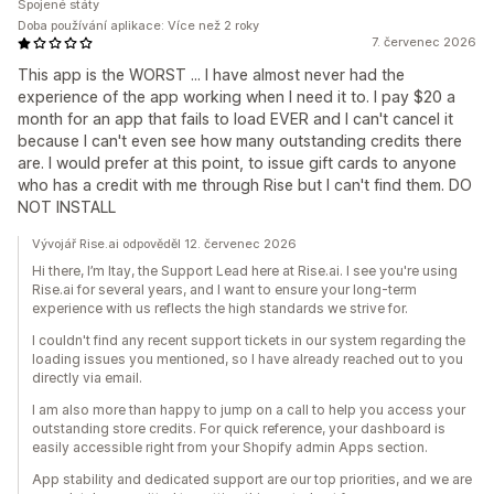
Spojené státy
Doba používání aplikace: Více než 2 roky
7. červenec 2026
This app is the WORST ... I have almost never had the
experience of the app working when I need it to. I pay $20 a
month for an app that fails to load EVER and I can't cancel it
because I can't even see how many outstanding credits there
are. I would prefer at this point, to issue gift cards to anyone
who has a credit with me through Rise but I can't find them. DO
NOT INSTALL
Vývojář Rise.ai odpověděl 12. červenec 2026
Hi there, I’m Itay, the Support Lead here at Rise.ai. I see you're using
Rise.ai for several years, and I want to ensure your long-term
experience with us reflects the high standards we strive for.
I couldn't find any recent support tickets in our system regarding the
loading issues you mentioned, so I have already reached out to you
directly via email.
I am also more than happy to jump on a call to help you access your
outstanding store credits. For quick reference, your dashboard is
easily accessible right from your Shopify admin Apps section.
App stability and dedicated support are our top priorities, and we are