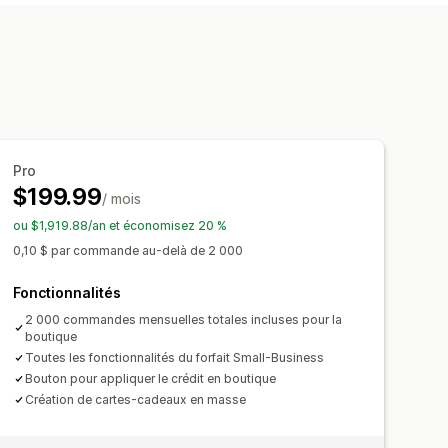
 de pointage ou perforées
nnalisé
E-mail personnalisé
grammes de remises en espèces
lde
Messages cadeaux
mmes personnalisés
on de carte-cadeau
en espèces
Crédits en magasin
mail
Livraison programmée
SMS
te
Produits gratuits
Accès anticipé
Pro
$199.99
 les abonnés
Événements
Badges
/ mois
ou $1,919.88/an et économisez 20 %
0,10 $ par commande au-delà de 2 000
Fonctionnalités
2 000 commandes mensuelles totales incluses pour la
boutique
Toutes les fonctionnalités du forfait Small-Business
Bouton pour appliquer le crédit en boutique
Création de cartes-cadeaux en masse