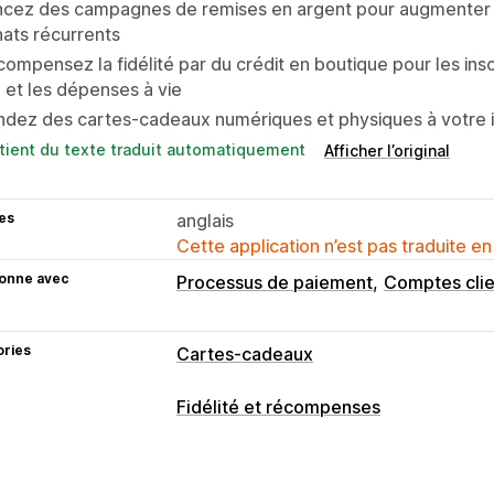
cez des campagnes de remises en argent pour augmenter le
ats récurrents
ompensez la fidélité par du crédit en boutique pour les inscr
 et les dépenses à vie
dez des cartes-cadeaux numériques et physiques à votre i
tient du texte traduit automatiquement
Afficher l’original
es
anglais
Cette application n’est pas traduite en
ionne avec
Processus de paiement
Comptes clie
ories
Cartes-cadeaux
Types de cartes
Fidélité et récompenses
À l’image de la marque
Groupée
Num
Types de programmes
Crédit en magasin
Programmes de récompenses
Adhés