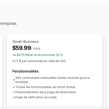
Personnalisation
Abonnements
Listes d’envies
Cartes
Montants personnalisés
Design perso
Programmes de cartes-cadeaux
Pro
Page de remboursement
Page du so
Porte-monnaie électroniques
Progra
ntreprise.
Date d’expiration
Rappels
Importati
Récompenses que vous pouvez offrir
Options de livraison
Cadeaux
Cartes-cadeaux
Remises 
Envoi groupé
Date personnalisée
E-
Récompenses POS
Expédition gratui
Small-Business
En personne
$59.99
Accès en exclusivité
Avantages pour
/ mois
Récompenses personnalisées
ou $575.88/an et économisez 20 %
0,15 $ par commande au-delà de 400
Fonctionnalités
400 commandes mensuelles totales incluses pour la
boutique
Toutes les fonctionnalités du forfait Starter
Personnalisation de la page de réclamation
Page de vérification du solde