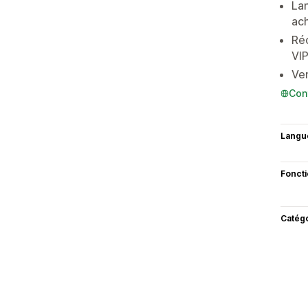
Lan
ach
Réc
VIP
Ven
Con
Langu
Fonct
Catég