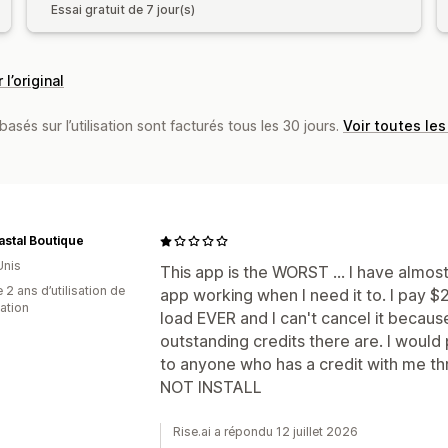
Essai gratuit de 7 jour(s)
 l’original
basés sur l’utilisation sont facturés tous les 30 jours.
Voir toutes les
astal Boutique
Unis
This app is the WORST ... I have almos
 2 ans d’utilisation de
app working when I need it to. I pay $2
cation
load EVER and I can't cancel it becau
outstanding credits there are. I would p
to anyone who has a credit with me thr
NOT INSTALL
Rise.ai a répondu 12 juillet 2026