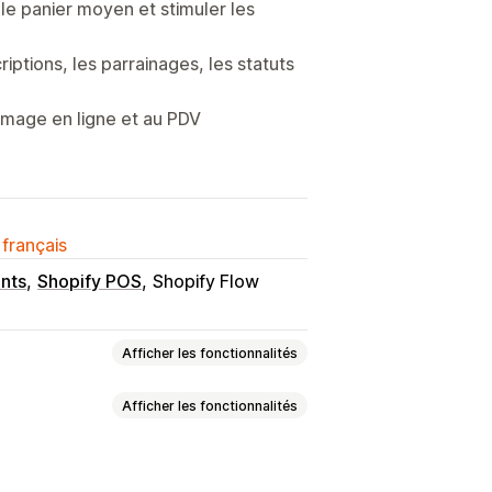
 panier moyen et stimuler les
iptions, les parrainages, les statuts
mage en ligne et au PDV
 français
nts
Shopify POS
Shopify Flow
Afficher les fonctionnalités
Afficher les fonctionnalités
érique
Physique
Rechargeable
ions
Niveaux VIP
Parrainages