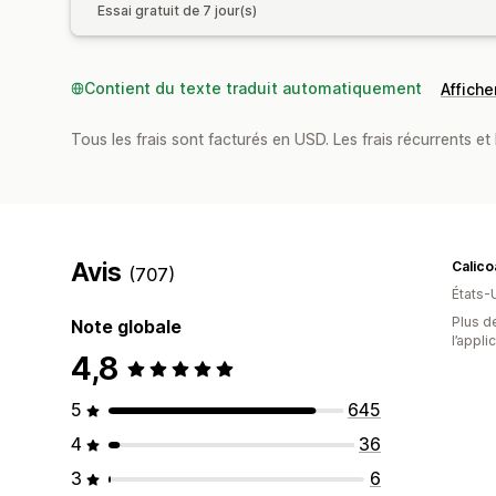
Essai gratuit de 7 jour(s)
Contient du texte traduit automatiquement
Afficher
Tous les frais sont facturés en USD. Les frais récurrents et 
Avis
Calico
(707)
États-
Plus de
Note globale
l’appli
4,8
5
645
4
36
3
6