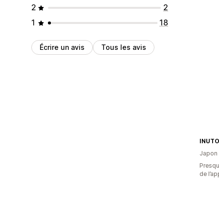
2
2
1
18
Écrire un avis
Tous les avis
INU
Japon
Presque
de l’ap