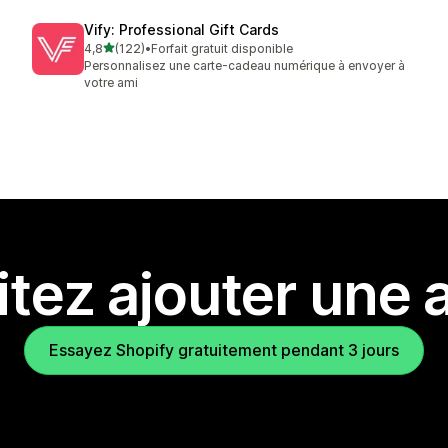
Vify: Professional Gift Cards
étoile(s) sur 5
4,8
(122)
•
Forfait gratuit disponible
122 avis au total
Personnalisez une carte-cadeau numérique à envoyer à
votre ami
tez ajouter une a
Essayez Shopify gratuitement pendant 3 jours