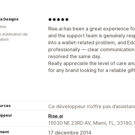
ia Designs
Unis
Rise.ai has been a great experience f
 d’utilisation de
and the support team is genuinely re
cation
into a wallet-related problem, and Edd
professionally — clear communication,
resolved the same day.
Really appreciate the level of care a
for any brand looking for a reliable gif
urces
Ce développeur n’offre pas d’assistanc
oppeur
Rise.ai
19530 NE 23RD AV, Miami, FL, 33180,
ment
17 décembre 2014