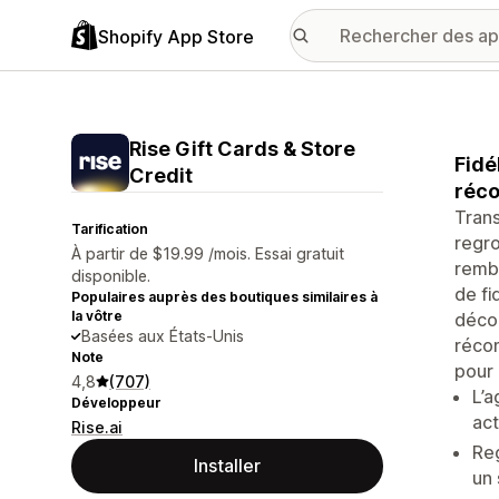
Shopify App Store
Rise Gift Cards & Store
Fidé
Credit
réco
Trans
Tarification
regro
À partir de $19.99 /mois. Essai gratuit
rembo
disponible.
de fi
Populaires auprès des boutiques similaires à
la vôtre
décou
Basées aux États-Unis
récom
Note
pour 
4,8
(707)
L’a
Développeur
act
Rise.ai
Re
Installer
un 