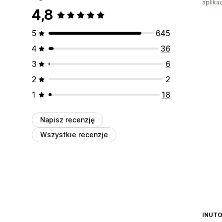
aplikac
4,8
5
645
4
36
3
6
2
2
1
18
Napisz recenzję
Wszystkie recenzje
INU