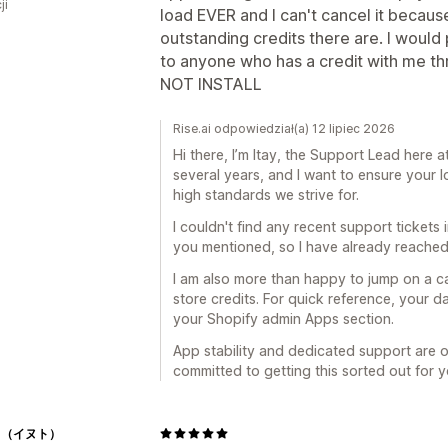
ji
load EVER and I can't cancel it becau
outstanding credits there are. I would p
to anyone who has a credit with me thr
NOT INSTALL
Rise.ai odpowiedział(a) 12 lipiec 2026
Hi there, I’m Itay, the Support Lead here at 
several years, and I want to ensure your l
high standards we strive for.
I couldn't find any recent support tickets
you mentioned, so I have already reached 
I am also more than happy to jump on a c
store credits. For quick reference, your d
your Shopify admin Apps section.
App stability and dedicated support are o
committed to getting this sorted out for y
TO（イヌト）