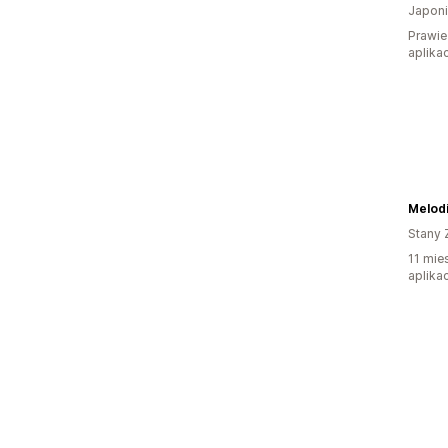
Japon
Prawie 
aplikac
Melod
Stany 
11 mie
aplikac