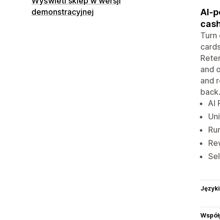
Wyświetl sklep w wersji
AI-p
demonstracyjnej
cash
Turn 
cards
Reten
and o
and r
back
AI
Uni
Run
Rew
Sel
Języki
Współ