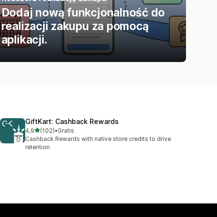
Dodaj nową funkcjonalność do
realizacji zakupu za pomocą
aplikacji.
GiftKart: Cashback Rewards
na 5 gwiazdek
4,9
(102)
•
Gratis
Łączna liczba recenzji: 102
Cashback Rewards with native store credits to drive
retention