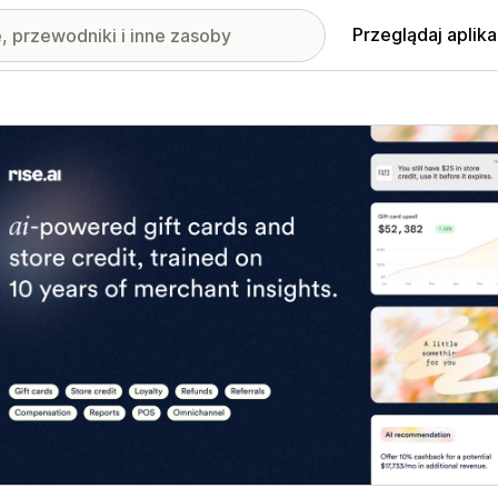
Przeglądaj aplika
nione obrazy w galerii