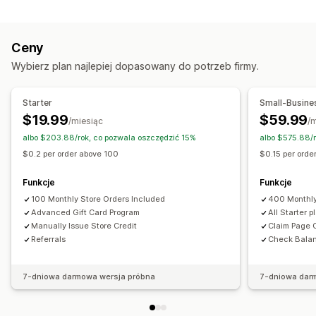
Rodzaje programów
Zasilana
Kredyt sklepowy
Program nagród
Członkostwa
Progi cenowe VIP
Dostosowanie
Ceny
Polecenia
Subskrypcje
Lista życzeń
Niestandardowe kwoty
Niestandardowy design
Wybierz plan najlepiej dopasowany do potrzeb firmy.
Karty na pieczątki lub do dziurkowania
Niestandardowy e-mail
Strona odbioru nagród
Programy kart prezentowych
Programy cashback
Strona salda
Wiadomość dołączona do prezentu
Starter
Small-Busine
Portfele cyfrowe
Programy niestandardowe
Koniec ważności
Przypomnienia e-mail
$19.99
$59.99
/miesiąc
/
Nagrody, które można zaoferować
Import karty prezentowej
albo $203.88/rok, co pozwala oszczędzić 15%
albo $575.88/
Prezenty
Karty prezentowe
Cashback
Kredyt sklepowy
$0.2 per order above 100
$0.15 per ord
Opcje dostawy
Nagrody POS
Darmowa wysyłka
Darmowe produkty
Zbiorcze wysyłanie
Niestandardowa data
E-mail
Funkcje
Funkcje
Wczesny dostęp
Wyłączny dostęp
Zaplanowana dostawa
SMS
Osobista
100 Monthly Store Orders Included
400 Monthly
Dodatkowe korzyści dla członków
Wydarzenia
Znaczki
Advanced Gift Card Program
All Starter 
Niestandardowe nagrody
Manually Issue Store Credit
Claim Page 
Referrals
Check Bala
7-dniowa darmowa wersja próbna
7-dniowa dar