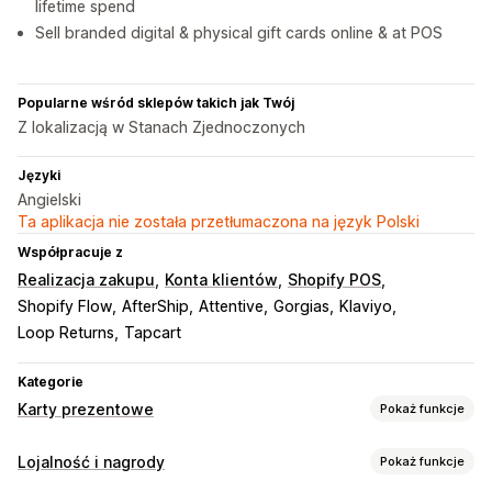
lifetime spend
Sell branded digital & physical gift cards online & at POS
Popularne wśród sklepów takich jak Twój
Z lokalizacją w Stanach Zjednoczonych
Języki
Angielski
Ta aplikacja nie została przetłumaczona na język Polski
Współpracuje z
Realizacja zakupu
Konta klientów
Shopify POS
Shopify Flow
AfterShip
Attentive
Gorgias
Klaviyo
Loop Returns
Tapcart
Kategorie
Karty prezentowe
Pokaż funkcje
Typy kart
Lojalność i nagrody
Pokaż funkcje
Z oznaczeniem marki
Zbiorcza
Cyfrowa
Fizyczna