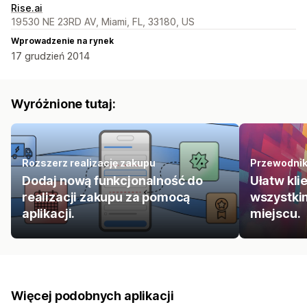
Rise.ai
19530 NE 23RD AV, Miami, FL, 33180, US
Wprowadzenie na rynek
17 grudzień 2014
Wyróżnione tutaj:
Rozszerz realizację zakupu
Przewodni
Dodaj nową funkcjonalność do
Ułatw kli
realizacji zakupu za pomocą
wszystki
aplikacji.
miejscu.
Więcej podobnych aplikacji