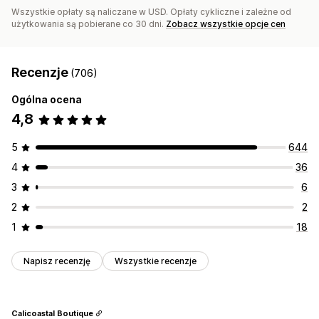
Wszystkie opłaty są naliczane w USD. Opłaty cykliczne i zależne od
użytkowania są pobierane co 30 dni.
Zobacz wszystkie opcje cen
Recenzje
(706)
Ogólna ocena
4,8
5
644
4
36
3
6
2
2
1
18
Napisz recenzję
Wszystkie recenzje
Calicoastal Boutique