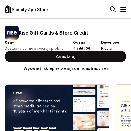
Shopify App Store
Rise Gift Cards & Store Credit
Ceny
Ocena
Deweloper
Dostępna darmowa wersja próbna
4,8
(706)
Rise.ai
Zainstaluj
Wyświetl sklep w wersji demonstracyjnej