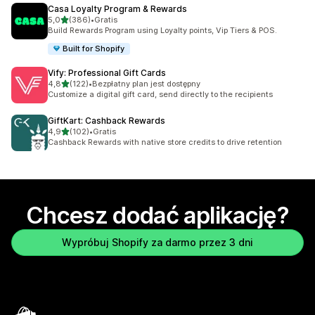
Casa Loyalty Program & Rewards
na 5 gwiazdek
5,0
(386)
•
Gratis
Łączna liczba recenzji: 386
Build Rewards Program using Loyalty points, Vip Tiers & POS.
Built for Shopify
Vify: Professional Gift Cards
na 5 gwiazdek
4,8
(122)
•
Bezpłatny plan jest dostępny
Łączna liczba recenzji: 122
Customize a digital gift card, send directly to the recipients
GiftKart: Cashback Rewards
na 5 gwiazdek
4,9
(102)
•
Gratis
Łączna liczba recenzji: 102
Cashback Rewards with native store credits to drive retention
Chcesz dodać aplikację?
Wypróbuj Shopify za darmo przez 3 dni