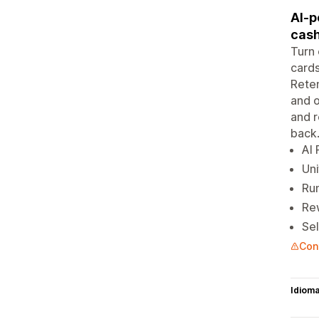
AI-p
cash
Turn 
cards
Reten
and o
and r
back
AI
Uni
Run
Rew
Sel
Con
Idiom