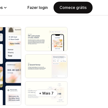
ps
Fazer login
Comece grátis
+ Mais 7