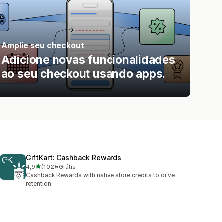
Amplie seu checkout
Adicione novas funcionalidades
ao seu checkout usando apps.
GiftKart: Cashback Rewards
de 5 estrelas
4,9
(102)
•
Grátis
102 avaliações ao todo
Cashback Rewards with native store credits to drive
retention