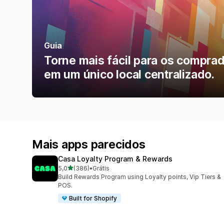
Guia
Torne mais fácil para os compra
em um único local centralizado.
Mais apps parecidos
Casa Loyalty Program & Rewards
de 5 estrelas
5,0
(386)
•
Grátis
386 avaliações ao todo
Build Rewards Program using Loyalty points, Vip Tiers &
POS.
Built for Shopify