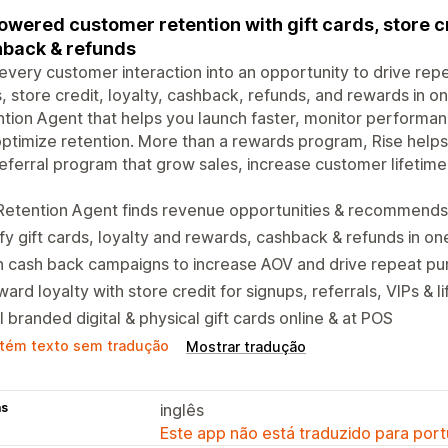
owered customer retention with gift cards, store cr
back & refunds
every customer interaction into an opportunity to drive rep
, store credit, loyalty, cashback, refunds, and rewards in 
tion Agent that helps you launch faster, monitor performa
ptimize retention. More than a rewards program, Rise helps
eferral program that grow sales, increase customer lifeti
.
 Retention Agent finds revenue opportunities & recommend
fy gift cards, loyalty and rewards, cashback & refunds in o
 cash back campaigns to increase AOV and drive repeat pu
ard loyalty with store credit for signups, referrals, VIPs & 
l branded digital & physical gift cards online & at POS
tém texto sem tradução
Mostrar tradução
as
inglês
Este app não está traduzido para port