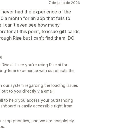
7 de julho de 2026
t never had the experience of the
0 a month for an app that fails to
se I can't even see how many
refer at this point, to issue gift cards
ough Rise but I can't find them. DO
26
Rise.ai. I see you're using Rise.ai for
ong-term experience with us reflects the
 in our system regarding the loading issues
out to you directly via email.
all to help you access your outstanding
ashboard is easily accessible right from
ur top priorities, and we are completely
ou.