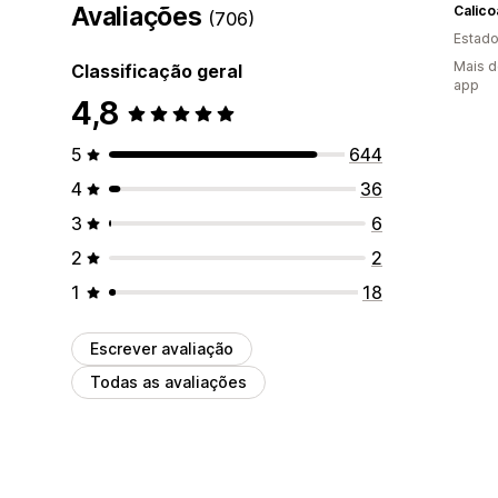
Avaliações
Calico
(706)
Estado
Mais d
Classificação geral
app
4,8
5
644
4
36
3
6
2
2
1
18
Escrever avaliação
Todas as avaliações