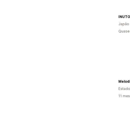
INU
Japão
Quase 
Melod
Estado
11 mes