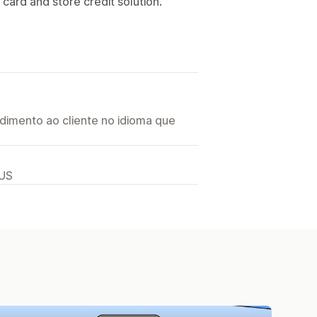
t card and store credit solution.
imento ao cliente no idioma que
 US