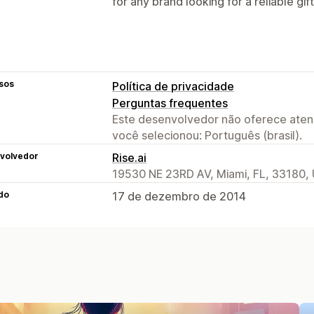
for any brand looking for a reliable gif
sos
Política de privacidade
Perguntas frequentes
Este desenvolvedor não oferece atend
você selecionou: Português (brasil).
volvedor
Rise.ai
19530 NE 23RD AV, Miami, FL, 33180,
do
17 de dezembro de 2014