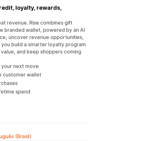
edit, loyalty, rewards,
eat revenue. Rise combines gift
one branded wallet, powered by an AI
nce, uncover revenue opportunities,
 you build a smarter loyalty program
me value, and keep shoppers coming
s your next move
ne customer wallet
rchases
lifetime spend
uguês (Brasil)