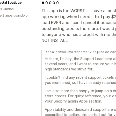
astal Boutique
s Unidos
This app is the WORST ... I have almos
e 2 anos usando o
app working when I need it to. I pay $2
load EVER and I can't cancel it becau
outstanding credits there are. I would p
to anyone who has a credit with me thr
NOT INSTALL
Rise.ai deixou uma resposta 12 de julho de 20
Hi there, I’m Itay, the Support Lead here at 
several years, and I want to ensure your l
high standards we strive for.
I couldn't find any recent support tickets
you mentioned, so I have already reached 
I am also more than happy to jump on a c
store credits. For quick reference, your d
your Shopify admin Apps section.
App stability and dedicated support are o
committed to getting this sorted out for y