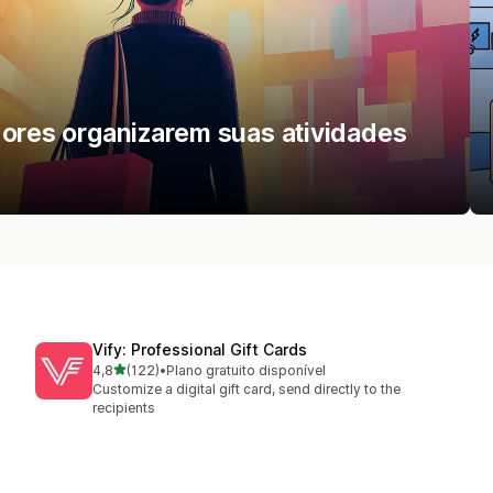
dores organizarem suas atividades
Vify: Professional Gift Cards
de 5 estrelas
4,8
(122)
•
Plano gratuito disponível
122 avaliações ao todo
Customize a digital gift card, send directly to the
recipients