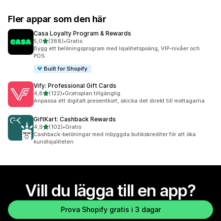
Fler appar som den här
Casa Loyalty Program & Rewards
av 5 stjärnor
5,0
(388)
•
Gratis
388 recensioner totalt
Bygg ett belöningsprogram med lojalitetspoäng, VIP-nivåer och
POS.
Built for Shopify
Vify: Professional Gift Cards
av 5 stjärnor
4,8
(122)
•
Gratisplan tillgänglig
122 recensioner totalt
Anpassa ett digitalt presentkort, skicka det direkt till mottagarna
GiftKart: Cashback Rewards
av 5 stjärnor
4,9
(102)
•
Gratis
102 recensioner totalt
Cashback-belöningar med inbyggda butikskrediter för att öka
kundlojaliteten
Vill du lägga till en app?
Prova Shopify gratis i 3 dagar