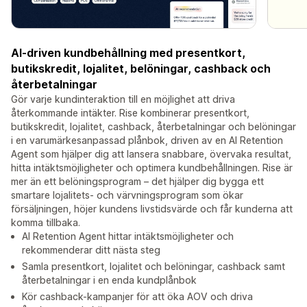
AI-driven kundbehållning med presentkort,
butikskredit, lojalitet, belöningar, cashback och
återbetalningar
Gör varje kundinteraktion till en möjlighet att driva
återkommande intäkter. Rise kombinerar presentkort,
butikskredit, lojalitet, cashback, återbetalningar och belöningar
i en varumärkesanpassad plånbok, driven av en AI Retention
Agent som hjälper dig att lansera snabbare, övervaka resultat,
hitta intäktsmöjligheter och optimera kundbehållningen. Rise är
mer än ett belöningsprogram – det hjälper dig bygga ett
smartare lojalitets- och värvningsprogram som ökar
försäljningen, höjer kundens livstidsvärde och får kunderna att
komma tillbaka.
AI Retention Agent hittar intäktsmöjligheter och
rekommenderar ditt nästa steg
Samla presentkort, lojalitet och belöningar, cashback samt
återbetalningar i en enda kundplånbok
Kör cashback-kampanjer för att öka AOV och driva