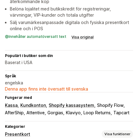
återkommande köp
Belöna lojalitet med butikskredit för registreringar,
värvningar, VIP-kunder och totala utgifter
Sälj varumärkesanpassade digitala och fysiska presentkort
online och i POS
Innehåller automatöversatt text
Visa original
Populärt i butiker som din
Baserat i USA
Språk
engelska
Denna app finns inte översatt till svenska
Fungerar med
Kassa
Kundkonton
Shopify kassasystem
Shopify Flow
AfterShip
Attentive
Gorgias
Klaviyo
Loop Returns
Tapcart
Kategorier
Presentkort
Visa funktioner