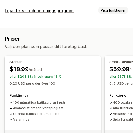
Korttyper
Lojalitets- och belöningsprogram
Visa funktioner
Varumärkesanpassad
Bulk
Digital
Fysisk
Programtyper
Omladdningsbar
Värdecheck
Belöningsprogram
Medlemskap
VIP-program
Anpassning
Priser
Hänvisningar
Prenumerationer
Önskelistor
Stämpelkort
Anpassade belopp
Anpassad design
Anpassad e-post
Välj den plan som passar ditt företag bäst.
Presentkortsprogram
Cashback-program
Inlösningssida
Saldosida
Gåvomeddelanden
Digitala plånböcker
Anpassade program
Utgångsdatum
Påminnelser
Import av presentkort
Starter
Small-Busine
Belöningar som du kan erbjuda
$19.99
$59.99
/månad
/
Leveransalternativ
Gåvor
Presentkort
Cashback
Värdecheck
eller $203.88/år och spara 15 %
eller $575.88/
Bulkutskick
Anpassat datum
E-post
Belöningar i kassan
Fri frakt
Gratisprodukter
0,20 USD per order över 100
0,15 USD per o
Schemalagd leverans
SMS
Personligt möte
Tidig åtkomst
Exklusiv åtkomst
Medlemsförmåner
Funktioner
Funktioner
Evenemang
Märken
Anpassade belöningar
100 månatliga butiksordrar ingår
400 totala m
Avancerat presentkortsprogram
Alla funktio
Utfärda butikskredit manuellt
Anpassning 
Värvningar
Sida för sald