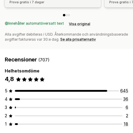
Prova gratis i 7 dagar
Prova gratis i
Innehåller automatöversatt text
Visa original
Alla avgifter debiteras i USD. Återkommande och användningsbaserade
avgifter faktureras var 30:e dag.
Se alla prisalternativ
Recensioner
(707)
Helhetsomdöme
4,8
5
645
4
36
3
6
2
2
1
18