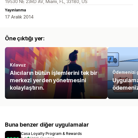
19530 NE 23RD AV, Miami, FL, 33180, US
Yayınlanma
17 Aralık 2014
Öne çıktığı yer:
Kılavuz
Alıcıların bütün işlemlerini tek bir
Ödemenizi g
merkezi yerden yönetmesini
Uygulamal
kolaylaştırın.
ödemenize
Buna benzer diğer uygulamalar
Casa Loyalty Program & Rewards