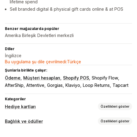
lifetime spend
Sell branded digital & physical gift cards online & at POS
Benzer mağazalarda popüler
Amerika Birleşik Devletleri merkezli
Diller
İngilizce
Bu uygulama şu dile çevrilmedi:Türkçe
Şunlarla birlikte çalışır:
Ödeme
Müşteri hesapları
Shopify POS
Shopify Flow
AfterShip
Attentive
Gorgias
Klaviyo
Loop Returns
Tapcart
Kategoriler
Hediye kartları
Özellikleri göster
Kart türleri
Bağlılık ve ödüller
Özellikleri göster
Markalı
Toplu
Dijital
Fiziksel
Yeniden yüklenebilir
Program türleri
Mağaza kredisi