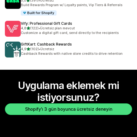
5 yıldız üzerinden
5,0
(391)
•
Ücretsiz
toplam 391 değerlendirme
Build Rewards Program w/ Loyalty points, Vip Tiers & Referrals
Built for Shopify
Vify: Professional Gift Cards
5 yıldız üzerinden
4,8
(122)
•
Ücretsiz plan mevcut
toplam 122 değerlendirme
Customize a digital gift card, send directly to the recipients
GiftKart: Cashback Rewards
5 yıldız üzerinden
4,9
(102)
•
Ücretsiz
toplam 102 değerlendirme
Cashback Rewards with native store credits to drive retention
Uygulama eklemek mi
istiyorsunuz?
Shopify'ı 3 gün boyunca ücretsiz deneyin