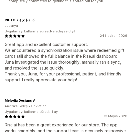
completely committed to getting this sorted out for you.
INUTO（イヌト）
Japonya
Uygulamayı kullanma süresi:Neredeyse 6 yıl
24 Haziran 2026
Great app and excellent customer support.
We encountered a synchronization issue where redeemed gift
cards still showed the full balance in the Rise.ai dashboard.
Juna investigated the issue thoroughly, manually ran a sync,
and resolved the issue quickly.
Thank you, Juna, for your professional, patient, and friendly
support. I really appreciate your help!
Melodia Designs
Amerika Birleşik Devletleri
Uygulamayı kullanma süresi:11 ay
13 Mayıs 2026
Rise.ai has been a great experience for our store. The app
works smoothly, and the support team is genuinely responsive