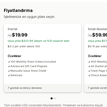
Ödül programları
Üyelikler
VIP kademeleri
Özelleştirme
Fiyatlandırma
Yönlendirmeler
Abonelikler
İstek listeleri
Özel tutarlar
Özel tasarım
Özel e-posta
Kullanım sayfası
İşletmenize en uygun planı seçin.
Damgalı veya delikli kartlar
Hediye kartı programları
Bakiye sayfası
Hediye mesajları
Son kullanma tarihi
Nakit iade programları
Dijital cüzdanlar
Özel programlar
Hatırlatıcılar
Hediye kartı aktarma
Starter
Small-Busine
Sunabileceğiniz ödüller
$19.99
$59.9
/ay
/ay
Teslimat seçenekleri
Hediyeler
Hediye kartları
Nakit iadesi
Mağaza kredisi
veya yılda $203.88 ödeyin ve %15 tasarruf edin
veya yılda $57
Toplu gönderim
Özel tarih
E-posta
Randevulu teslimat
POS ödülleri
Ücretsiz kargo
Ücretsiz ürünler
Erken erişim
$0.2 per order above 100
$0.15 per ord
SMS
Yüz yüze
Özel erişim
Üyelik avantajları
Etkinlikler
Rozetler
Özellikler
Özellikler
Özel ödüller
100 Monthly Store Orders Included
400 Monthly
Advanced Gift Card Program
All Starter 
Manually Issue Store Credit
Claim Page 
Referrals
Check Bala
7 günlük ücretsiz deneme
7 günlük ücre
Tüm ücretler USD cinsinden faturalandırılır. Yinelenen ve kullanıma dayalı