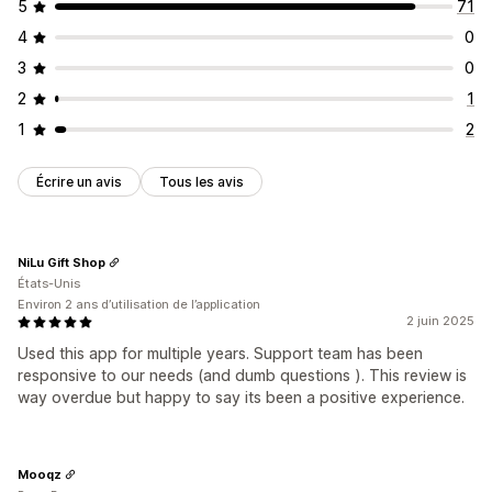
5
71
4
0
3
0
2
1
1
2
Écrire un avis
Tous les avis
NiLu Gift Shop
États-Unis
Environ 2 ans d’utilisation de l’application
2 juin 2025
Used this app for multiple years. Support team has been
responsive to our needs (and dumb questions ). This review is
way overdue but happy to say its been a positive experience.
Mooqz