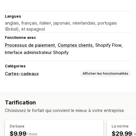
Langues
anglais, français, italien, japonais, néerlandais, portugais
(Brésil), et espagnol
Fonctionne avec
Processus de paiement
Comptes clients
Shopify Flow
Interface administrateur Shopify
Catégories
Cartes-cadeaux
Afficher les fonctionnalités
Types de cartes
À l’image de la marque
Groupée
Numérique
Physique
Tarification
Rechargeable
Choisissez le forfait qui convient le mieux à votre entreprise.
Personnalisation
Montants personnalisés
Design personnalisé
De base
La norme
E-mail personnalisé
Page de remboursement
$9.99
$29.99
/ mois
/ 