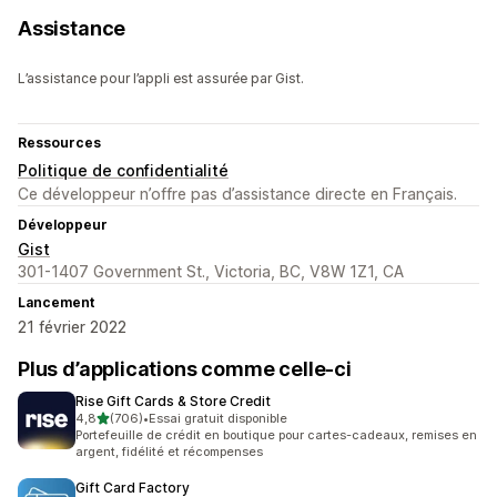
Assistance
L’assistance pour l’appli est assurée par Gist.
Ressources
Politique de confidentialité
Ce développeur n’offre pas d’assistance directe en Français.
Développeur
Gist
301-1407 Government St., Victoria, BC, V8W 1Z1, CA
Lancement
21 février 2022
Plus d’applications comme celle-ci
Rise Gift Cards & Store Credit
étoile(s) sur 5
4,8
(706)
•
Essai gratuit disponible
706 avis au total
Portefeuille de crédit en boutique pour cartes-cadeaux, remises en
argent, fidélité et récompenses
Gift Card Factory