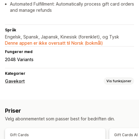
Automated Fulfillment: Automatically process gift card orders
and manage refunds
Språk
Engelsk, Spansk, Japansk, Kinesisk (forenklet), og Tysk
Denne appen er ikke oversatt til Norsk (bokmål)
Fungerer med
2048 Variants
Kategorier
Gavekort
Vis funksjoner
Korttyper
Merket
Multi
Digital
Oppladbart
Priser
Tilpasning
Velg abonnementet som passer best for bedriften din.
Tilpassede beløp
Tilpasset design
Tilpasset e-postadresse
Saldoside
Gavemeldinger
Gift Cards
Gift Cards AI