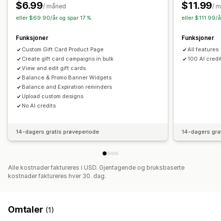
Utløpsdato
Påminnelser
Import av gavekort
$6.99
$11.99
/ måned
/ 
eller $69.90/år og spar 17 %
eller $111.99/
Leveringsalternativer
Masseutsending
Tilpasset dato
E-postadresse
Funksjoner
Funksjoner
Planlagt levering
SMS
Custom Gift Card Product Page
All features
Create gift card campaigns in bulk
100 AI credi
View and edit gift cards
Balance & Promo Banner Widgets
Balance and Expiration reminders
Upload custom designs
No AI credits
14-dagers gratis prøveperiode
14-dagers gra
Alle kostnader faktureres i USD. Gjentagende og bruksbaserte
kostnader faktureres hver 30. dag.
Omtaler
(1)