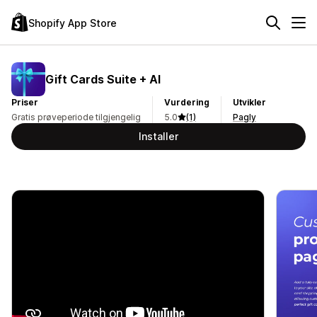
Shopify App Store
Gift Cards Suite + AI
Priser
Vurdering
Utvikler
Gratis prøveperiode tilgjengelig
5.0
(1)
Pagly
Installer