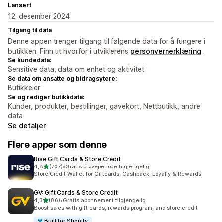
Lansert
12. desember 2024
Tilgang til data
Denne appen trenger tilgang til følgende data for å fungere i
butikken. Finn ut hvorfor i utviklerens
personvernerklæring
.
Se kundedata:
Sensitive data, data om enhet og aktivitet
Se data om ansatte og bidragsytere:
Butikkeier
Se og rediger butikkdata:
Kunder, produkter, bestillinger, gavekort, Nettbutikk, andre
data
Se detaljer
Flere apper som denne
Rise Gift Cards & Store Credit
av 5 stjerner
4,8
(707)
•
Gratis prøveperiode tilgjengelig
Totalt 707 omtaler
Store Credit Wallet for Giftcards, Cashback, Loyalty & Rewards
GV: Gift Cards & Store Credit
av 5 stjerner
4,3
(86)
•
Gratis abonnement tilgjengelig
Totalt 86 omtaler
Boost sales with gift cards, rewards program, and store credit
Built for Shopify