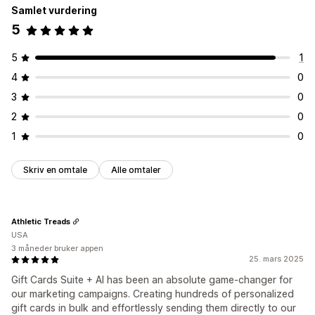
Samlet vurdering
5
5
1
4
0
3
0
2
0
1
0
Skriv en omtale
Alle omtaler
Athletic Treads
USA
3 måneder bruker appen
25. mars 2025
Gift Cards Suite + AI has been an absolute game-changer for
our marketing campaigns. Creating hundreds of personalized
gift cards in bulk and effortlessly sending them directly to our