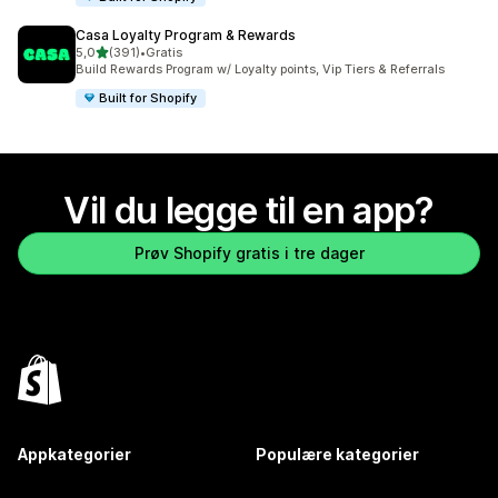
Casa Loyalty Program & Rewards
av 5 stjerner
5,0
(391)
•
Gratis
Totalt 391 omtaler
Build Rewards Program w/ Loyalty points, Vip Tiers & Referrals
Built for Shopify
Vil du legge til en app?
Prøv Shopify gratis i tre dager
Appkategorier
Populære kategorier