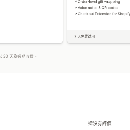
Order-level gift wrapping
Voice notes & QR codes
Checkout Extension for Shopif
7 天免費試用
 30 天為週期收費。
還沒有評價