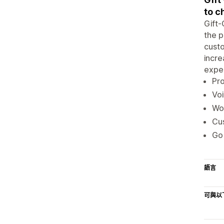
to c
Gift-
the p
custo
incre
exper
Pro
Voi
Wo
Cus
Go 
語言
可與以