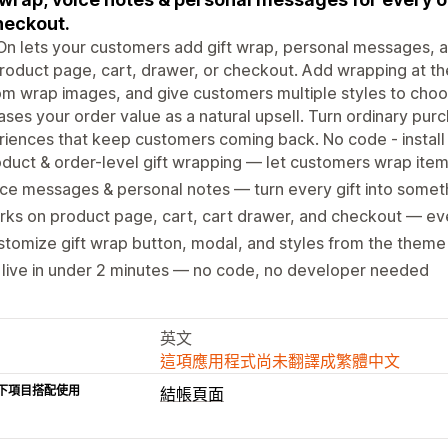
heckout.
On lets your customers add gift wrap, personal messages, a
roduct page, cart, drawer, or checkout. Add wrapping at th
m wrap images, and give customers multiple styles to choo
ases your order value as a natural upsell. Turn ordinary pur
iences that keep customers coming back. No code - install 
duct & order-level gift wrapping — let customers wrap item
ce messages & personal notes — turn every gift into someth
rks on product page, cart, cart drawer, and checkout — e
tomize gift wrap button, modal, and styles from the theme
live in under 2 minutes — no code, no developer needed
英文
這項應用程式尚未翻譯成繁體中文
下項目搭配使用
結帳頁面