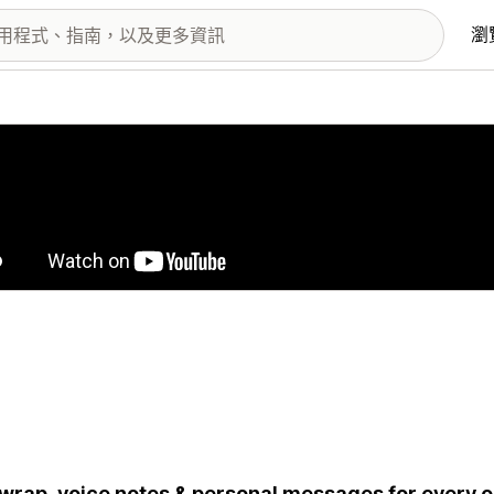
瀏
圖片圖庫
 wrap, voice notes & personal messages for every o