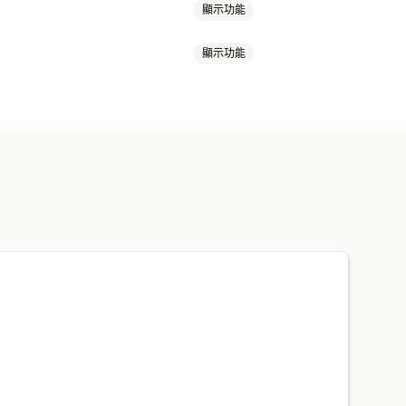
顯示功能
顯示功能
品頁面追加銷售
購物車
彈出式視窗