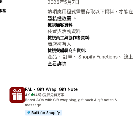
期
2026年5月7日
取權
這項應用程式需要存取以下資料，才能在
隱私權政策
。
檢視顧客資料:
裝置與活動資料
檢視員工與協作者資料:
商店擁有人
檢視與編輯商店資料:
產品、 訂單、 Shopify Functions、
查看詳情
PAL ‑ Gift Wrap, Gift Note
滿分 5 顆星
4.9
(45)
•
提供免費方案
共有 45 則評價
Boost AOV with Gift wrapping, gift pack & gift notes &
message
Built for Shopify