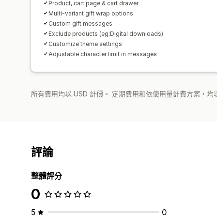
Product, cart page & cart drawer
Multi-variant gift wrap options
Custom gift messages
Exclude products (eg:Digital downloads)
Customize theme settings
Adjustable character limit in messages
所有費用均以 USD 計價。 定期費用和依使用量計費方案，均以
評論
整體評分
0
5
0