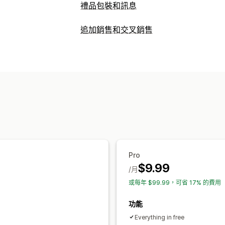
禮品包裝和訊息
禮品選項
追加銷售和交叉銷售
禮品包裝
禮盒
禮品訊息
備註
自訂
自訂
購物車追加銷售
結帳頁面追加銷售
產
禮品小工具
自訂設計
自訂 CSS
銷售內容和建議
禮品包裝
Pro
$9.99
/月
或每年 $99.99，可省 17% 的費用
功能
Everything in free