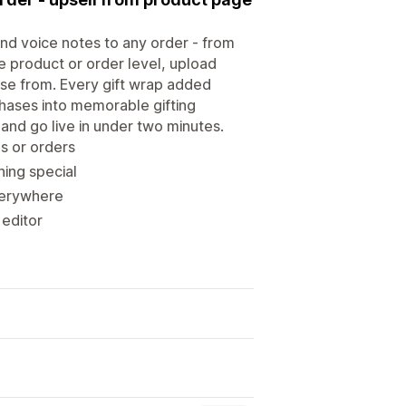
nd voice notes to any order - from
e product or order level, upload
se from. Every gift wrap added
chases into memorable gifting
and go live in under two minutes.
s or orders
ing special
verywhere
 editor