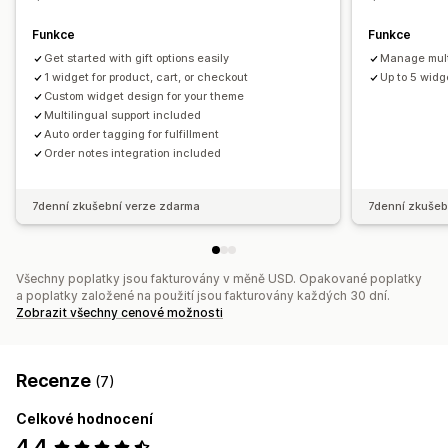
Balíčky
Funkce
Funkce
Analytika
Get started with gift options easily
Manage multi
Konverzní poměry
1 widget for product, cart, or checkout
Up to 5 wid
Custom widget design for your theme
Multilingual support included
Auto order tagging for fulfillment
Order notes integration included
7denní zkušební verze zdarma
7denní zkušeb
Všechny poplatky jsou fakturovány v měně USD. Opakované poplatky
a poplatky založené na použití jsou fakturovány každých 30 dní.
Zobrazit všechny cenové možnosti
Recenze
(7)
Celkové hodnocení
4,4