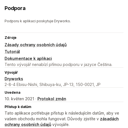
Podpora
Podporu k aplikaci poskytuje Dryworks.
Zdroje
Zásady ochrany osobních údajů
Tutoriál
Dokumentace k aplikaci
Tento vývojář nenabízí přímou podporu v jazyce Čeština.
Vývojář
Dryworks
2-8-4 Ebisu-Nishi, Shibuya-ku, JP-13, 150-0021, JP
Uvedena
10. květen 2021 ·
Protokol změn
Přístup k datům
Tato aplikace potřebuje přístup k následujícím datům, aby ve
vašem obchodu mohla fungovat. Důvody zjistíte v
zásadách
ochrany osobních údajů
vývojáře.