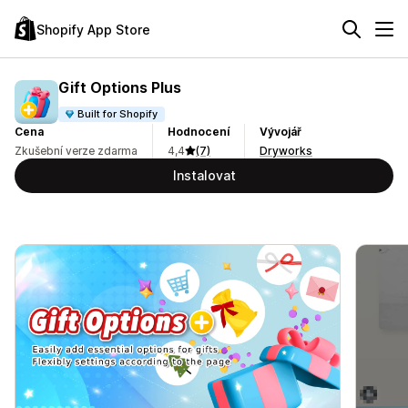
Shopify App Store
Gift Options Plus
Built for Shopify
Cena
Hodnocení
Vývojář
Zkušební verze zdarma
4,4
(7)
Dryworks
Instalovat