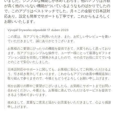
いました。シンプルな機能しか求めておらず、他のアプリは月額
が高く他のいらない機能がついているようなものばかりでしたの
で、このアプリはベストマッチでした。月々この金額で日本語対
応あり。設定も簡単でサポートも丁寧です。これからもよろしく
お願いいたします。
Vývojář Dryworks odpověděl 17. duben 2023
この度は、当アプリをご利用いただき、また、お忙しい中レビューを書い
ていただきまして、誠にありがとうございます。
お客様のご要望にぴったりの機能を提供できて、大変うれしく思っており
ます。当アプリはシンプルな操作で、ユーザー様にとって最適なギフトオ
プション設定を目指して開発されましたので、その点でお役に立てている
とのことで安心いたしました。
日本語対応やサポートに関しても、お客様に安心してご利用いただけるよ
う、引き続き努力してまいります。これからもアプリの改善や機能追加に
取り組んで参りますので、今後ともどうぞよろしくお願い申し上げます。
何かお困りの際やご要望がございましたら、お気軽にサポートまでお問い
合わせください。今後とも、お客様に喜んでいただけるサービスを提供で
きるよう努めてまいります。
改めまして、貴重なご意見と温かいお言葉をいただきまして、心より感謝
申し上げます。