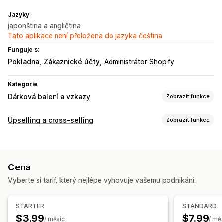
Jazyky
japonština a angličtina
Tato aplikace není přeložena do jazyka čeština
Funguje s:
Pokladna
Zákaznické účty
Administrátor Shopify
Kategorie
Dárková balení a vzkazy
Zobrazit funkce
Možnosti dárků
Upselling a cross-selling
Zobrazit funkce
Dárkové balení
Dárkové krabičky
Dárkové zprávy
Přizpůsobení
Blahopřání
Poznámky
Účtenky k daru
Dárkové karty
Upselling v košíku
Upselling na pokladně
Přizpůsobení
Cena
Upselling na stránce produktu
Doplňky jedním kliknutím
Automatické označování
Datum doručení
Více jazyků
Vyberte si tarif, který nejlépe vyhovuje vašemu podnikání.
Vlastní CSS
Vlastní HTML
Více měn
Více jazyků
Dárkový widget
Vlastní design
Vlastní kód
Nabídky a doporučení
STARTER
STANDARD
Dárkové balení
Doplňky produktů
Doporučené produkty
$3.99
$7.99
/ měsíc
/ mě