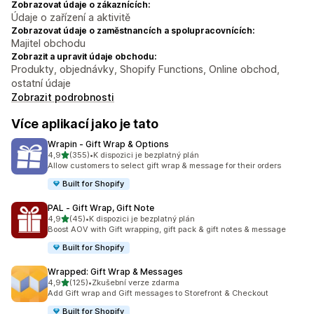
Zobrazovat údaje o zákaznících:
Údaje o zařízení a aktivitě
Zobrazovat údaje o zaměstnancích a spolupracovnících:
Majitel obchodu
Zobrazit a upravit údaje obchodu:
Produkty, objednávky, Shopify Functions, Online obchod,
ostatní údaje
Zobrazit podrobnosti
Více aplikací jako je tato
Wrapin ‑ Gift Wrap & Options
z 5 hvězd
4,9
(355)
•
K dispozici je bezplatný plán
Celkový počet recenzí: 355
Allow customers to select gift wrap & message for their orders
Built for Shopify
PAL ‑ Gift Wrap, Gift Note
z 5 hvězd
4,9
(45)
•
K dispozici je bezplatný plán
Celkový počet recenzí: 45
Boost AOV with Gift wrapping, gift pack & gift notes & message
Built for Shopify
Wrapped: Gift Wrap & Messages
z 5 hvězd
4,9
(125)
•
Zkušební verze zdarma
Celkový počet recenzí: 125
Add Gift wrap and Gift messages to Storefront & Checkout
Built for Shopify