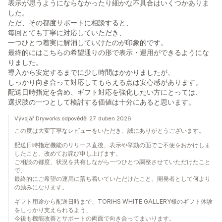
表示が思うようにならなかったり細かな不具合はいくつかありま
した。
ただ、その都度サポートに相談すると、
毎回とても丁寧に対応していただき、
一つひとつ着実に解消していけたのが印象的です。
最終的にはこちらの希望通りの形で表示・運用ができるようにな
りました。
導入から安定するまでに少し時間はかかりましたが、
しっかり向き合って対応してもらえる点は安心感があります。
配送日時指定を含め、ギフト対応を強化したい方にとっては、
選択肢の一つとして検討する価値は十分にあると思います。
Vývojář Dryworks odpověděl 27. duben 2026
この度は大変丁寧なレビューをいただき、誠にありがとうございます。
配送日時指定機能のリリース直後、表示や挙動の面でご不便をおかけしま
したこと、改めてお詫び申し上げます。
ご相談の都度、状況を共有しながら一つひとつ調整させていただけたこと
で、
最終的にご希望の運用に落ち着いていただけたこと、開発者として何より
の励みになります。
ギフト用途から配送日時まで、TORIHS WHITE GALLERY様のギフト体験
をしっかり支えられるよう、
今後も機能改善とサポートの両面で向き合ってまいります。