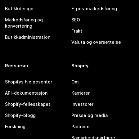
Butikkdesign
E-postmarkedsføring
Markedsføring og
SEO
konvertering
Frakt
Butikkadministrasjon
Valuta og oversettelse
Ressurser
Shopify
Shopifys hjelpesenter
Om
API-dokumentasjon
Karrierer
Shopify-fellesskapet
Investorer
Shopify-blogg
Presse og media
Forskning
Partnere
Samarbeidspartnere