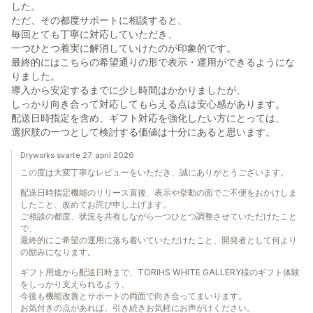
した。
ただ、その都度サポートに相談すると、
毎回とても丁寧に対応していただき、
一つひとつ着実に解消していけたのが印象的です。
最終的にはこちらの希望通りの形で表示・運用ができるようにな
りました。
導入から安定するまでに少し時間はかかりましたが、
しっかり向き合って対応してもらえる点は安心感があります。
配送日時指定を含め、ギフト対応を強化したい方にとっては、
選択肢の一つとして検討する価値は十分にあると思います。
Dryworks svarte 27. april 2026
この度は大変丁寧なレビューをいただき、誠にありがとうございます。
配送日時指定機能のリリース直後、表示や挙動の面でご不便をおかけしま
したこと、改めてお詫び申し上げます。
ご相談の都度、状況を共有しながら一つひとつ調整させていただけたこと
で、
最終的にご希望の運用に落ち着いていただけたこと、開発者として何より
の励みになります。
ギフト用途から配送日時まで、TORIHS WHITE GALLERY様のギフト体験
をしっかり支えられるよう、
今後も機能改善とサポートの両面で向き合ってまいります。
お気付きの点があれば、引き続きお気軽にお声がけください。