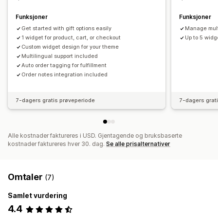
Gaveinnpakking
Tilleggsprogrammer for produkter
Produktanbefalinger
Pakker
Funksjoner
Funksjoner
Get started with gift options easily
Manage multi
Analyse
1 widget for product, cart, or checkout
Up to 5 wid
Koverteringsrater
Custom widget design for your theme
Multilingual support included
Auto order tagging for fulfillment
Order notes integration included
7-dagers gratis prøveperiode
7-dagers grat
Alle kostnader faktureres i USD. Gjentagende og bruksbaserte
kostnader faktureres hver 30. dag.
Se alle prisalternativer
Omtaler
(7)
Samlet vurdering
4.4