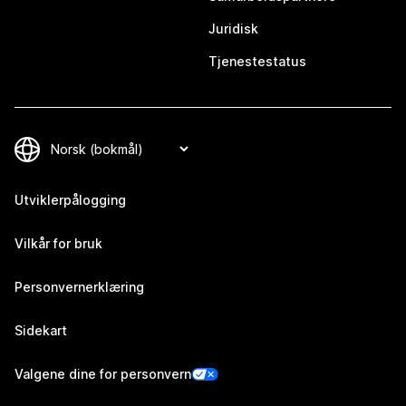
Juridisk
Tjenestestatus
Utviklerpålogging
Vilkår for bruk
Personvernerklæring
Sidekart
Valgene dine for personvern