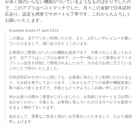
が高く他のいらない機能がついているようなものばかりでしたの
で、このアプリはベストマッチでした。月々この金額で日本語対
応あり。設定も簡単でサポートも丁寧です。これからもよろしく
お願いいたします。
Dryworks svarte 17. april 2023
この度は、当アプリをご利用いただき、また、お忙しい中レビューを書い
ていただきまして、誠にありがとうございます。
お客様のご要望にぴったりの機能を提供できて、大変うれしく思っており
ます。当アプリはシンプルな操作で、ユーザー様にとって最適なギフトオ
プション設定を目指して開発されましたので、その点でお役に立てている
とのことで安心いたしました。
日本語対応やサポートに関しても、お客様に安心してご利用いただけるよ
う、引き続き努力してまいります。これからもアプリの改善や機能追加に
取り組んで参りますので、今後ともどうぞよろしくお願い申し上げます。
何かお困りの際やご要望がございましたら、お気軽にサポートまでお問い
合わせください。今後とも、お客様に喜んでいただけるサービスを提供で
きるよう努めてまいります。
改めまして、貴重なご意見と温かいお言葉をいただきまして、心より感謝
申し上げます。