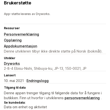
Brukerstøtte
App-støtte leveres av Dryworks.
Ressurser
Personvernerklæring
Opplæring
Appdokumentasjon
Denne utvikleren tilbyr ikke direkte støtte på Norsk (bokmål).
Utvikler
Dryworks
2-8-4 Ebisu-Nishi, Shibuya-ku, JP-13, 150-0021, JP
Lansert
10. mai 2021 ·
Endringslogg
Tilgang til data
Denne appen trenger tilgang til følgende data for å fungere i
butikken. Finn ut hvorfor i utviklerens
personvernerklæring
.
Se kundedata:
Data om enhet og aktivitet