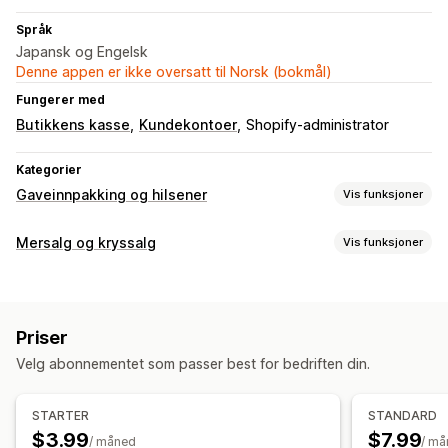
Språk
Japansk og Engelsk
Denne appen er ikke oversatt til Norsk (bokmål)
Fungerer med
Butikkens kasse
Kundekontoer
Shopify-administrator
Kategorier
Gaveinnpakking og hilsener
Vis funksjoner
Gavealternativer
Mersalg og kryssalg
Vis funksjoner
Gaveinnpakking
Gaveesker
Gavemeldinger
Tilpasning
Gratulasjonskort
Merknader
Byttelapper
Gavekort
Mersalg i handlekurv
Mersalg i kassen
Tilpasning
Priser
Mersalg på produktside
Automatisk tagging
Leveringsdato
Flere språk
Velg abonnementet som passer best for bedriften din.
Tilleggsprogrammer med ett klikk
Tilpasset CSS
Gavewidget
Tilpasset design
Egendefinert kode
Tilpasset HTML
Multivaluta
Flere språk
STARTER
STANDARD
Tilbud og anbefalinger
$3.99
$7.99
/ måned
/ m