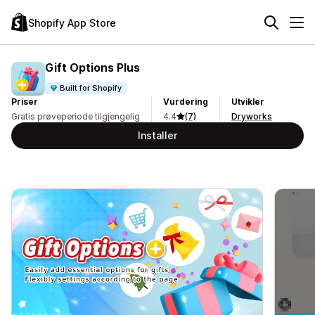
Shopify App Store
Gift Options Plus
Built for Shopify
Priser
Vurdering
Utvikler
Gratis prøveperiode tilgjengelig
4.4
(7)
Dryworks
Installer