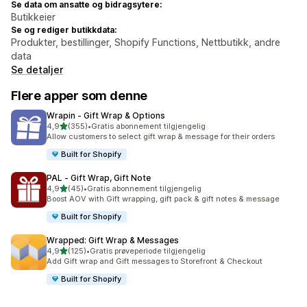
Se data om ansatte og bidragsytere:
Butikkeier
Se og rediger butikkdata:
Produkter, bestillinger, Shopify Functions, Nettbutikk, andre
data
Se detaljer
Flere apper som denne
Wrapin ‑ Gift Wrap & Options
av 5 stjerner
4,9
(355)
•
Gratis abonnement tilgjengelig
Totalt 355 omtaler
Allow customers to select gift wrap & message for their orders
Built for Shopify
PAL ‑ Gift Wrap, Gift Note
av 5 stjerner
4,9
(45)
•
Gratis abonnement tilgjengelig
Totalt 45 omtaler
Boost AOV with Gift wrapping, gift pack & gift notes & message
Built for Shopify
Wrapped: Gift Wrap & Messages
av 5 stjerner
4,9
(125)
•
Gratis prøveperiode tilgjengelig
Totalt 125 omtaler
Add Gift wrap and Gift messages to Storefront & Checkout
Built for Shopify