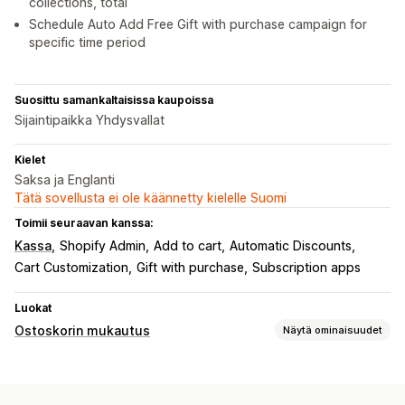
collections, total
Schedule Auto Add Free Gift with purchase campaign for
specific time period
Suosittu samankaltaisissa kaupoissa
Sijaintipaikka Yhdysvallat
Kielet
Saksa ja Englanti
Tätä sovellusta ei ole käännetty kielelle Suomi
Toimii seuraavan kanssa:
Kassa
Shopify Admin
Add to cart
Automatic Discounts
Cart Customization
Gift with purchase
Subscription apps
Luokat
Ostoskorin mukautus
Näytä ominaisuudet
Ostoskorin näkymä
Ilmoitukset
Mukautetut tyylit
Mukautetut säännöt