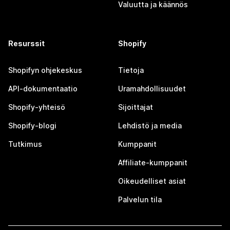
Valuutta ja käännös
Resurssit
Shopify
Shopifyn ohjekeskus
Tietoja
API-dokumentaatio
Uramahdollisuudet
Shopify-yhteisö
Sijoittajat
Shopify-blogi
Lehdistö ja media
Tutkimus
Kumppanit
Affiliate-kumppanit
Oikeudelliset asiat
Palvelun tila