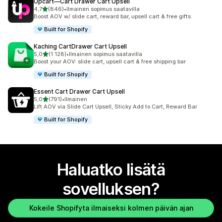
Upcart—Cart Drawer Cart Upsell
/ 5 tähteä
4,7
(846)
•
Ilmainen sopimus saatavilla
846 arvostelua yhteensä
Boost AOV w/ slide cart, reward bar, upsell cart & free gifts
Built for Shopify
Kaching CartDrawer Cart Upsell
/ 5 tähteä
5,0
(1 128)
•
Ilmainen sopimus saatavilla
1128 arvostelua yhteensä
Boost your AOV: slide cart, upsell cart & free shipping bar
Built for Shopify
Essent Cart Drawer Cart Upsell
/ 5 tähteä
5,0
(791)
•
Ilmainen
791 arvostelua yhteensä
Lift AOV via Slide Cart Upsell, Sticky Add to Cart, Reward Bar
Built for Shopify
Haluatko lisätä
sovelluksen?
Kokeile Shopifyta ilmaiseksi kolmen päivän ajan