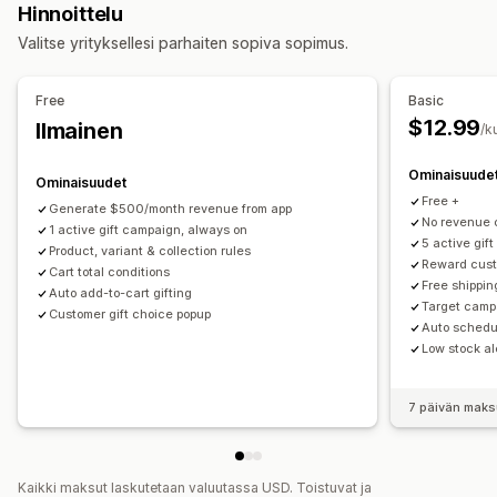
Hinnoittelu
Mukautettu HTML-koodi
Mukautettu CSS-koodi
Valitse yrityksellesi parhaiten sopiva sopimus.
Alennuskentät
Kampanjat
Lahjan paketointi
Mobiiliresponsiivisuus
Ajastimet
Free
Basic
Lisämyynti
$12.99
Ilmainen
/k
Säästä ostamalla enemmän
Porrastetut palkinnot
Ilmaislahja
Ominaisuude
Ominaisuudet
Free +
Generate $500/month revenue from app
Kassan mukauttaminen
No revenue c
1 active gift campaign, always on
Automaattiset alennukset
5 active gif
Product, variant & collection rules
Reward custo
Cart total conditions
Free shippin
Auto add-to-cart gifting
Target camp
Customer gift choice popup
Auto schedu
Low stock al
7 päivän maks
Kaikki maksut laskutetaan valuutassa USD. Toistuvat ja