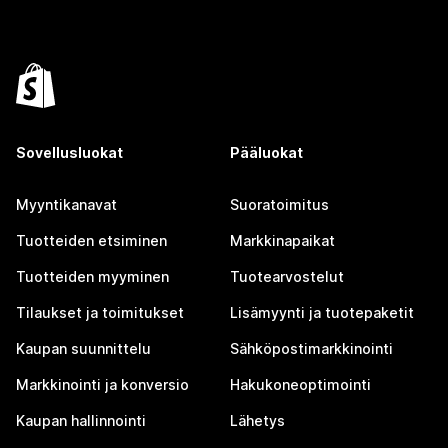
Sovellusluokat
Pääluokat
Myyntikanavat
Suoratoimitus
Tuotteiden etsiminen
Markkinapaikat
Tuotteiden myyminen
Tuotearvostelut
Tilaukset ja toimitukset
Lisämyynti ja tuotepaketit
Kaupan suunnittelu
Sähköpostimarkkinointi
Markkinointi ja konversio
Hakukoneoptimointi
Kaupan hallinnointi
Lähetys