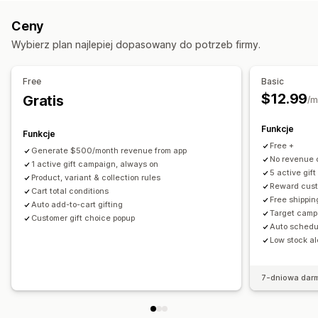
Ogłoszenia
Style niestandardowe
Reguły niestandardowe
Ceny
Niestandardowy HTML
Niestandardowy CSS
Pola rabatu
Wybierz plan najlepiej dopasowany do potrzeb firmy.
Promocje
Opakowanie prezentu
Responsywność na urządzeniach mobilnych
Free
Basic
Zegary do odliczania
$12.99
Gratis
/m
Sprzedaż droższych produktów
Większe zakupy, większe oszczędności
Funkcje
Funkcje
Nagrody w progach
Gratisy
Free +
Generate $500/month revenue from app
No revenue c
1 active gift campaign, always on
Personalizacja realizacji zakupu
5 active gif
Product, variant & collection rules
Reward custo
Automatyczne rabaty
Cart total conditions
Free shippin
Auto add-to-cart gifting
Target camp
Customer gift choice popup
Auto schedu
Low stock al
7-dniowa dar