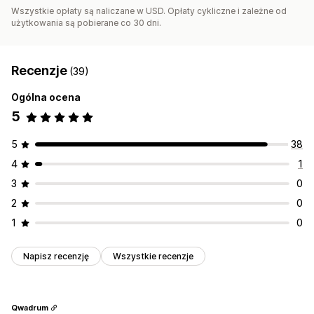
Wszystkie opłaty są naliczane w USD. Opłaty cykliczne i zależne od
użytkowania są pobierane co 30 dni.
Recenzje
(39)
Ogólna ocena
5
5
38
4
1
3
0
2
0
1
0
Napisz recenzję
Wszystkie recenzje
Qwadrum