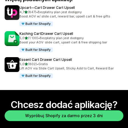
Upcart—Cart Drawer Cart Upsell
na 5 gwiazdek
4,7
(847)
•
Bezpłatny plan jest dostępny
Łączna liczba recenzji: 847
Boost AOV w/ slide cart, reward bar, upsell cart & free gifts
Built for Shopify
Kaching CartDrawer Cart Upsell
na 5 gwiazdek
5,0
(1 130)
•
Bezpłatny plan jest dostępny
Łączna liczba recenzji: 1130
Boost your AOV: slide cart, upsell cart & free shipping bar
Built for Shopify
Essent Cart Drawer Cart Upsell
na 5 gwiazdek
5,0
(802)
•
Gratis
Łączna liczba recenzji: 802
Lift AOV via Slide Cart Upsell, Sticky Add to Cart, Reward Bar
Built for Shopify
Chcesz dodać aplikację?
Wypróbuj Shopify za darmo przez 3 dni