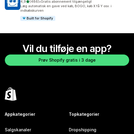
ud af 5 stjerner
4,9
(486)
•
Gratis abonnement tilgængeligt
486 anmeldelser i alt
Læg automatisk en gave ved køb, BOGO, køb X få Y osv. i
indkøbskurven
Built for Shopify
Vil du tilføje en app?
Prøv Shopify gratis i 3 dage
Appkategorier
Topkategorier
Salgskanaler
Dropshipping