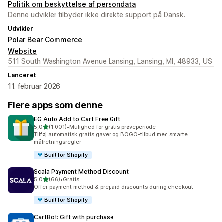
Politik om beskyttelse af persondata
Denne udvikler tilbyder ikke direkte support på Dansk.
Udvikler
Polar Bear Commerce
Website
511 South Washington Avenue Lansing, Lansing, MI, 48933, US
Lanceret
11. februar 2026
Flere apps som denne
EG Auto Add to Cart Free Gift
ud af 5 stjerner
5,0
(1.001)
•
Mulighed for gratis prøveperiode
1001 anmeldelser i alt
Tilføj automatisk gratis gaver og BOGO-tilbud med smarte
målretningsregler
Built for Shopify
Scala Payment Method Discount
ud af 5 stjerner
5,0
(66)
•
Gratis
66 anmeldelser i alt
Offer payment method & prepaid discounts during checkout
Built for Shopify
CartBot: Gift with purchase