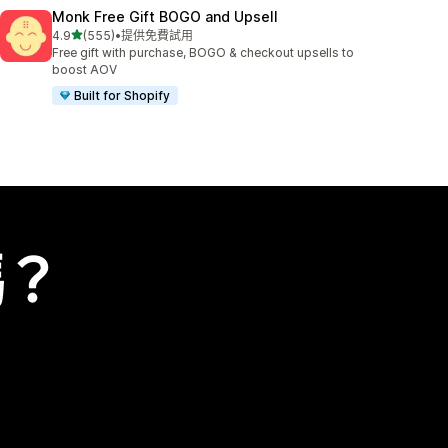
Monk Free Gift BOGO and Upsell
滿分 5 顆星
4.9
(555)
•
提供免費試用
共有 555 則評價
Free gift with purchase, BOGO & checkout upsells to
boost AOV
Built for Shopify
嗎？