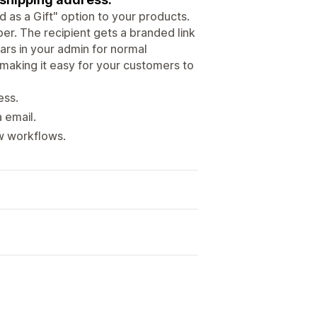
 as a Gift" option to your products.
er. The recipient gets a branded link
ars in your admin for normal
by making it easy for your customers to
ess.
a email.
ew workflows.