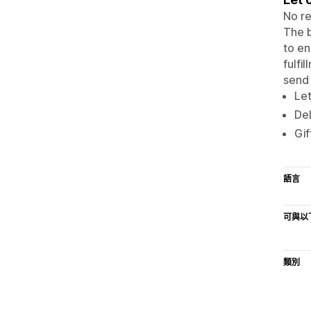
No re
The b
to en
fulfi
send 
Let
Del
Gif
語言
可與以
類別