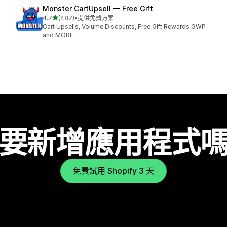
Monster CartUpsell — Free Gift
滿分 5 顆星
4.7
(487)
•
提供免費方案
共有 487 則評價
Cart Upsells, Volume Discounts, Free Gift Rewards GWP
and MORE
要新增應用程式
免費試用 Shopify 3 天