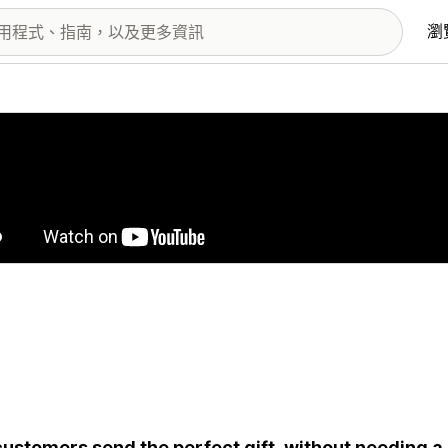
瀏
圖片圖庫
customers send the perfect gift, without needing a