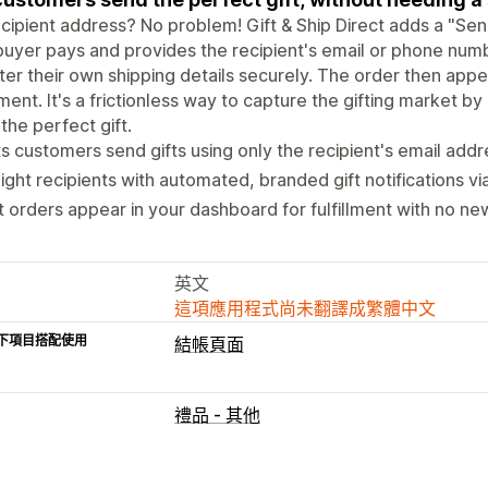
cipient address? No problem! Gift & Ship Direct adds a "Send
uyer pays and provides the recipient's email or phone numb
ter their own shipping details securely. The order then appe
llment. It's a frictionless way to capture the gifting market 
the perfect gift.
s customers send gifts using only the recipient's email addr
ight recipients with automated, branded gift notifications vi
t orders appear in your dashboard for fulfillment with no n
英文
這項應用程式尚未翻譯成繁體中文
下項目搭配使用
結帳頁面
禮品 - 其他