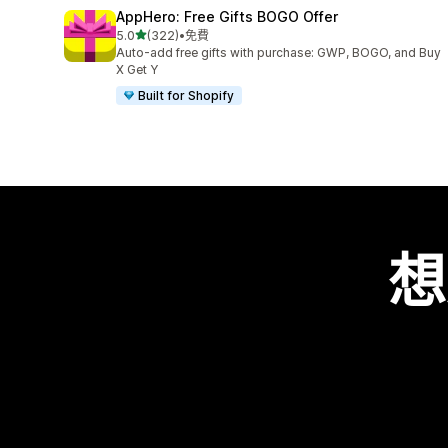
AppHero: Free Gifts BOGO Offer
滿分 5 顆星
5.0
(322)
•
免費
共有 322 則評價
Auto-add free gifts with purchase: GWP, BOGO, and Buy
X Get Y
Built for Shopify
想