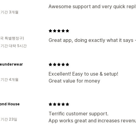
Awesome support and very quick reply
 기간 3개월
국 특별행정구)
Great app, doing exactly what it says 
 기간 대략 5시간
eunderwear
Excellent! Easy to use & setup!
 기간 4개월
Great value for money
ond House
Terrific customer support.
 기간 23일
App works great and increases reven