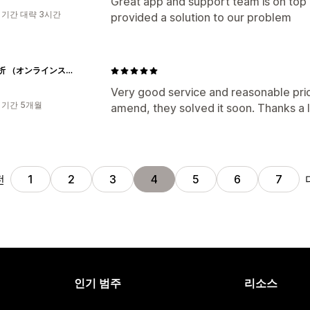
Great app and support team is on top o
 기간 대략 3시간
provided a solution to our problem
四季折折 （オンラインストア）
Very good service and reasonable pri
 기간 5개월
amend, they solved it soon. Thanks a l
전
1
2
3
4
5
6
7
인기 범주
리소스