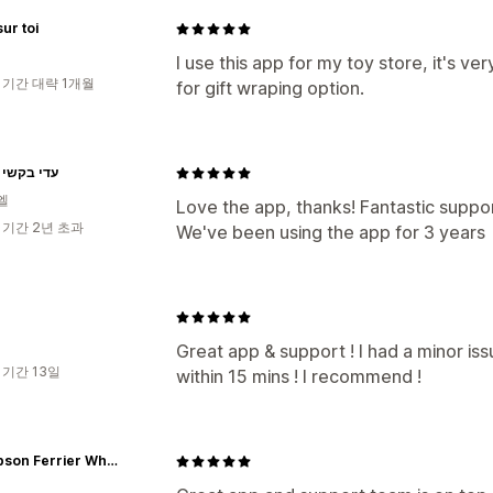
sur toi
I use this app for my toy store, it's v
 기간 대략 1개월
for gift wraping option.
עדי בקשי 
엘
Love the app, thanks! Fantastic suppor
 기간 2년 초과
We've been using the app for 3 years
Great app & support ! I had a minor issu
 기간 13일
within 15 mins ! I recommend !
Thompson Ferrier Wholesale