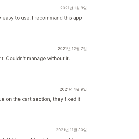
2021년 1월 8일
ery easy to use. I recommand this app
2021년 12월 7일
t. Couldn't manage without it.
2021년 4월 9일
e on the cart section, they fixed it
2021년 11월 30일