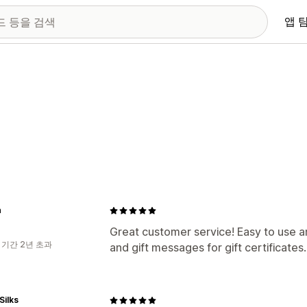
앱 
n
Great customer service! Easy to use a
 기간 2년 초과
and gift messages for gift certificates.
Silks