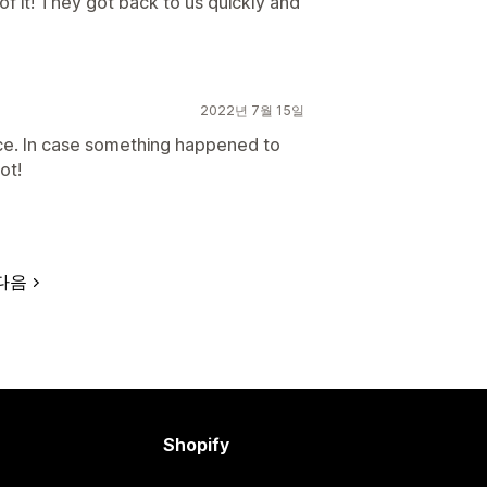
f it! They got back to us quickly and
2022년 7월 15일
ce. In case something happened to
ot!
다음
Shopify