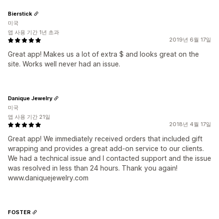
Bierstick
미국
앱 사용 기간 1년 초과
2019년 6월 17일
Great app! Makes us a lot of extra $ and looks great on the
site. Works well never had an issue.
Danique Jewelry
미국
앱 사용 기간 21일
2018년 4월 17일
Great app! We immediately received orders that included gift
wrapping and provides a great add-on service to our clients.
We had a technical issue and I contacted support and the issue
was resolved in less than 24 hours. Thank you again!
www.daniquejewelry.com
FOSTER