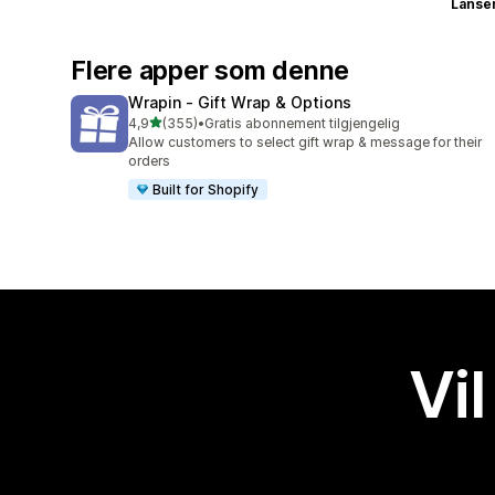
Lanse
Flere apper som denne
Wrapin ‑ Gift Wrap & Options
av 5 stjerner
4,9
(355)
•
Gratis abonnement tilgjengelig
Totalt 355 omtaler
Allow customers to select gift wrap & message for their
orders
Built for Shopify
Vil