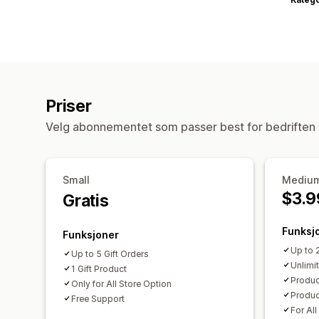
Priser
Velg abonnementet som passer best for bedriften 
Small
Mediu
$3.9
Gratis
Funksj
Funksjoner
Up to 
Up to 5 Gift Orders
Unlimi
1 Gift Product
Produc
Only for All Store Option
Produc
Free Support
For All