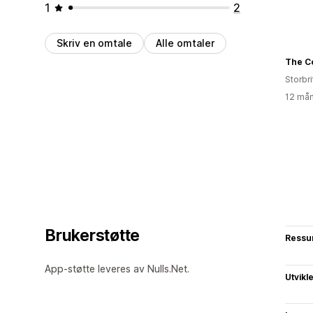
1
2
Skriv en omtale
Alle omtaler
The Co
Storbri
12 mån
Brukerstøtte
Ressu
App-støtte leveres av Nulls.Net.
Utvikl