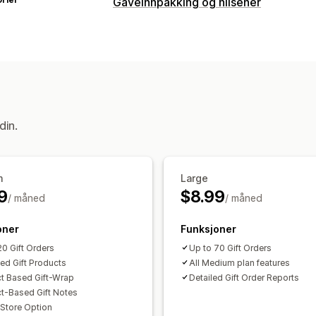
Gaveinnpakking og hilsener
Gavealternativer
Gaveinnpakking
Gaveesker
Gavemel
Gavekort
Tilpasning
Gavewidget
din.
m
Large
9
$8.99
/ måned
/ måned
oner
Funksjoner
20 Gift Orders
Up to 70 Gift Orders
ted Gift Products
All Medium plan features
t Based Gift-Wrap
Detailed Gift Order Reports
t-Based Gift Notes
 Store Option