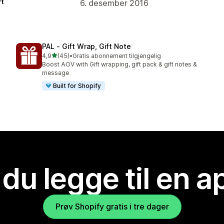
rt
6. desember 2016
PAL ‑ Gift Wrap, Gift Note
av 5 stjerner
4,9
(45)
•
Gratis abonnement tilgjengelig
Totalt 45 omtaler
Boost AOV with Gift wrapping, gift pack & gift notes &
message
Built for Shopify
 du legge til en 
Prøv Shopify gratis i tre dager