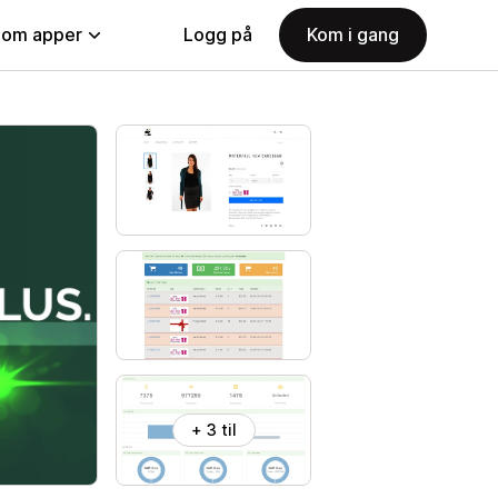
nom apper
Logg på
Kom i gang
+ 3 til