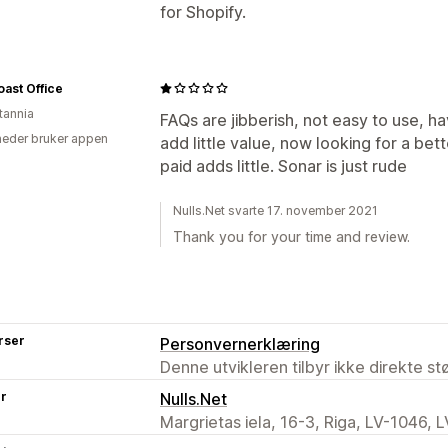
for Shopify.
ast Office
tannia
FAQs are jibberish, not easy to use, h
eder bruker appen
add little value, now looking for a bet
paid adds little. Sonar is just rude
Nulls.Net svarte 17. november 2021
Thank you for your time and review.
rser
Personvernerklæring
Denne utvikleren tilbyr ikke direkte s
er
Nulls.Net
Margrietas iela, 16-3, Riga, LV-1046, L