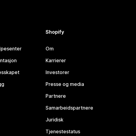
Shopify
lpesenter
Om
ntasjon
Karrierer
lesskapet
Investorer
gg
Presse og media
Partnere
Samarbeidspartnere
Juridisk
Tjenestestatus