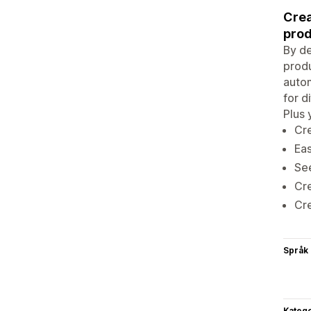
Crea
prod
By de
produ
autom
for d
Plus 
Cre
Eas
See
Cre
Cre
Språk
Katego