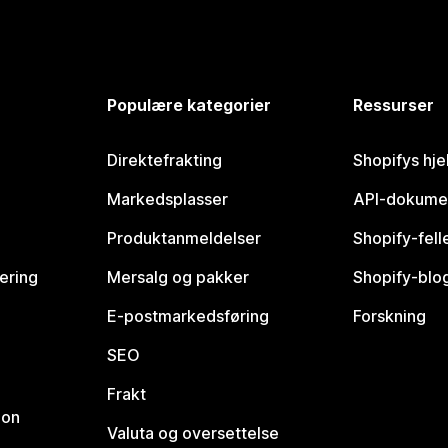
Populære kategorier
Ressurser
Direktefrakting
Shopifys hje
Markedsplasser
API-dokume
Produktanmeldelser
Shopify-fel
vering
Mersalg og pakker
Shopify-blo
E-postmarkedsføring
Forskning
SEO
Frakt
jon
Valuta og oversettelse