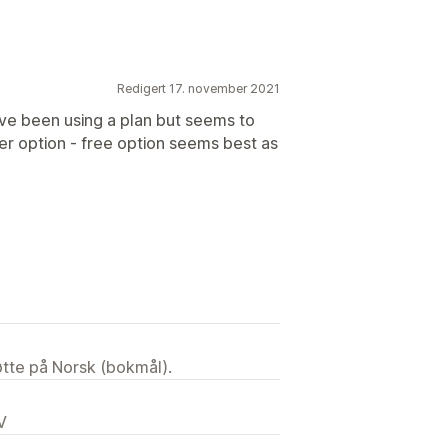
Redigert 17. november 2021
ave been using a plan but seems to
ter option - free option seems best as
tøtte på Norsk (bokmål).
V