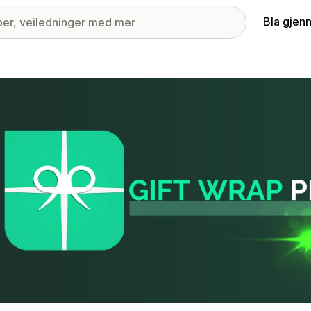
Bla gjen
ri med fremhevede bilder