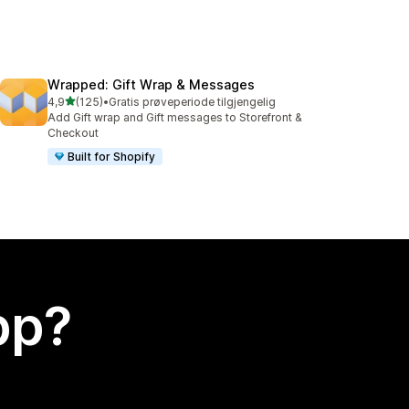
Wrapped: Gift Wrap & Messages
av 5 stjerner
4,9
(125)
•
Gratis prøveperiode tilgjengelig
Totalt 125 omtaler
Add Gift wrap and Gift messages to Storefront &
Checkout
Built for Shopify
app?