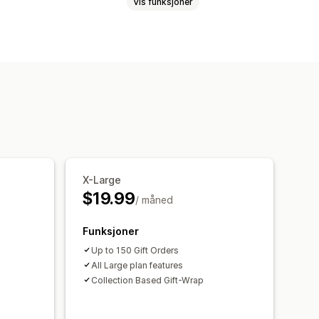
Vis funksjoner
dinger
Merknader
Byttelapper
X-Large
$19.99
/ måned
Funksjoner
Up to 150 Gift Orders
All Large plan features
Collection Based Gift-Wrap