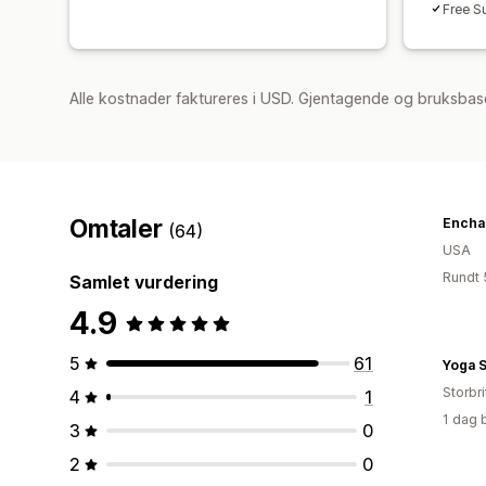
Free S
Alle kostnader faktureres i USD. Gjentagende og bruksbas
Omtaler
(64)
USA
Rundt 
Samlet vurdering
4.9
5
61
Yoga S
Storbri
4
1
1 dag 
3
0
2
0