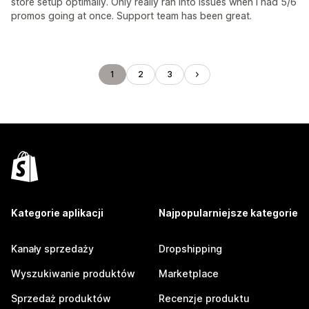
store setup optimally. Only really ran into issues when I had 5/6
promos going at once. Support team has been great.
1
2
3
Kategorie aplikacji
Najpopularniejsze kategorie
Kanały sprzedaży
Dropshipping
Wyszukiwanie produktów
Marketplace
Sprzedaż produktów
Recenzje produktu