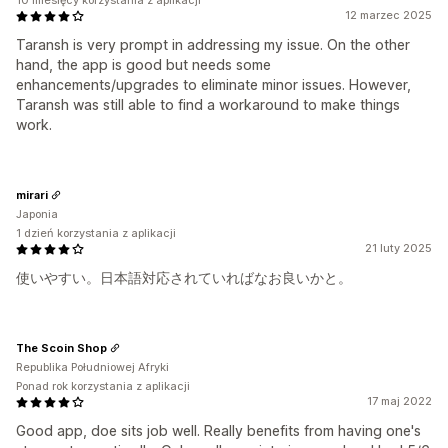
10 miesięcy korzystania z aplikacji
12 marzec 2025
Taransh is very prompt in addressing my issue. On the other
hand, the app is good but needs some
enhancements/upgrades to eliminate minor issues. However,
Taransh was still able to find a workaround to make things
work.
mirari
Japonia
1 dzień korzystania z aplikacji
21 luty 2025
使いやすい。日本語対応されていればなお良いかと。
The Scoin Shop
Republika Południowej Afryki
Ponad rok korzystania z aplikacji
17 maj 2022
Good app, doe sits job well. Really benefits from having one's