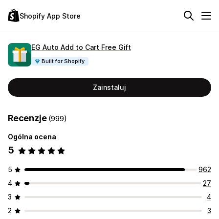
Shopify App Store
EG Auto Add to Cart Free Gift
Built for Shopify
Zainstaluj
Recenzje
(999)
Ogólna ocena
5
5
962
4
27
3
4
2
3