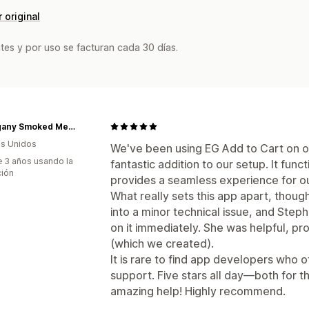
 original
tes y por uso se facturan cada 30 días.
Mahogany Smoked Meats
s Unidos
We've been using EG Add to Cart on ou
 3 años usando la
fantastic addition to our setup. It fun
ción
provides a seamless experience for o
What really sets this app apart, though
into a minor technical issue, and Ste
on it immediately. She was helpful, pr
(which we created).
It is rare to find app developers who of
support. Five stars all day—both for th
amazing help! Highly recommend.