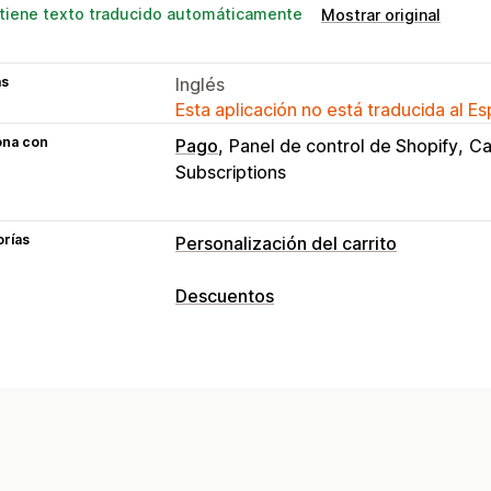
tiene texto traducido automáticamente
Mostrar original
as
Inglés
Esta aplicación no está traducida al E
ona con
Pago
Panel de control de Shopify
Ca
Subscriptions
orías
Personalización del carrito
Visualización de carrito
Descuentos
Anuncios
Reglas personalizadas
Pro
Tipos de descuentos
Hacer una venta adicional
BOGO
Regalos
Recompensas
Descu
Recomendaciones de productos
Com
Descuentos por venta cruzada
Venta
Canje de recompensas
Recompensas 
Descuentos personalizados
Regalos gratis
Gestión de descuentos