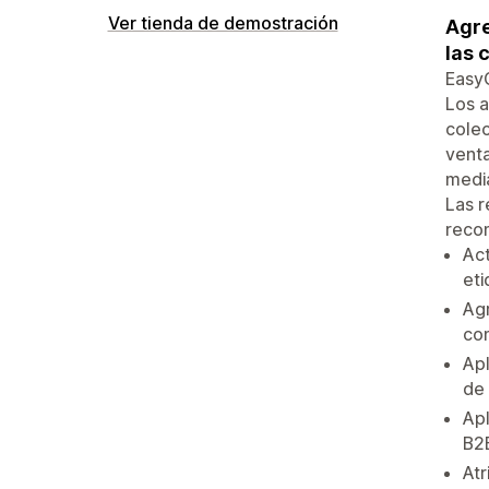
Ver tienda de demostración
Agre
las 
EasyG
Los a
colec
vent
media
Las r
recom
Act
eti
Agr
com
Apl
de
Apl
B2
Atr