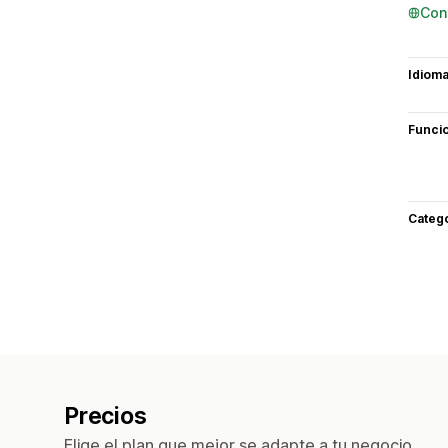
Con
Idiom
Funci
Categ
Precios
Elige el plan que mejor se adapte a tu negocio.