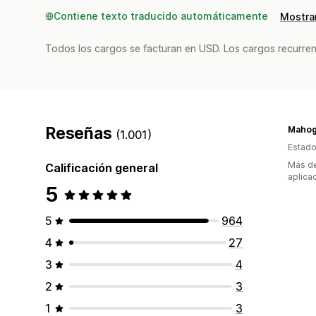
Contiene texto traducido automáticamente
Mostrar
Todos los cargos se facturan en USD. Los cargos recurren
Reseñas
(1.001)
Estado
Más de
Calificación general
aplica
5
5
964
4
27
3
4
2
3
1
3