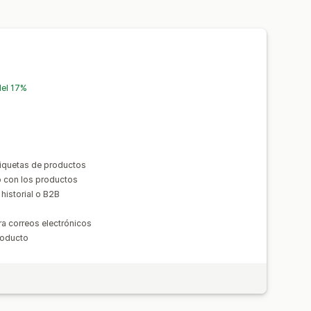
 y reglas
Descuentos por pila
uetas
Informes y estadísticas
del 17%
tiquetas de productos
to con los productos
historial o B2B
a correos electrónicos
roducto