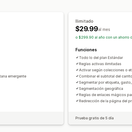
Personalización de pago
Conversión de monedas
Activadores
Descuentos automáticos
Segmentación
Geolocalización
Etiq
Ilimitado
$29.99
al mes
o $299.90 al año con un ahorro 
Funciones
Todo lo del plan Estándar
Reglas activas ilimitadas
Activar según colecciones o e
ntana emergente
Combinar el subtotal del carri
Segmentar por etiqueta, gasto, 
Segmentación geográfica
Reglas de enlaces mágicos par
Redirección de la página del p
Prueba gratis de 5 día