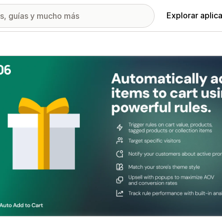
Explorar aplic
ía de imágenes destacadas