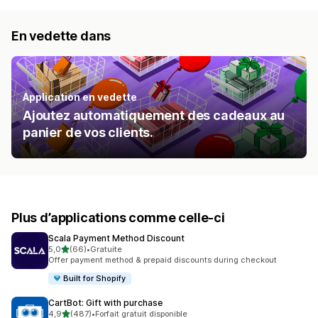
En vedette dans
Application en vedette
Ajoutez automatiquement des cadeaux au
panier de vos clients.
Plus d’applications comme celle-ci
Scala Payment Method Discount
étoile(s) sur 5
5,0
(66)
•
Gratuite
66 avis au total
Offer payment method & prepaid discounts during checkout
Built for Shopify
CartBot: Gift with purchase
étoile(s) sur 5
4,9
(487)
•
Forfait gratuit disponible