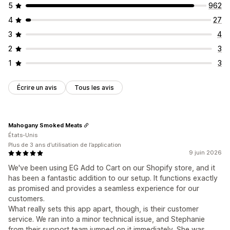
5
962
4
27
3
4
2
3
1
3
Écrire un avis
Tous les avis
Mahogany Smoked Meats
États-Unis
Plus de 3 ans d’utilisation de l’application
9 juin 2026
We've been using EG Add to Cart on our Shopify store, and it
has been a fantastic addition to our setup. It functions exactly
as promised and provides a seamless experience for our
customers.
What really sets this app apart, though, is their customer
service. We ran into a minor technical issue, and Stephanie
from their support team jumped on it immediately. She was