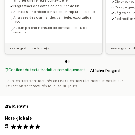
afficher une fenêtre contextuelle
Cibler par b
Programmer des dates de début et de fin
Ciblage géo
Alertes si une récompense est en rupture de stock
Règles de li
Analyses des commandes par règle, exportation
Redirection 
CSV
Aucun plafond mensuel de commandes ou de
revenus
Essai gratuit de 5 jour(s)
Essai gratuit d
Contient du texte traduit automatiquement
Afficher l’original
Tous les frais sont facturés en USD. Les frais récurrents et basés sur
l’utilisation sont facturés tous les 30 jours.
Avis
(999)
Note globale
5