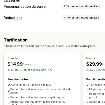
Catégories
Personnalisation du panier
Afficher les fonctionnalités
Affichage du panier
Réductions
Afficher les fonctionnalités
Annonces
Règles personnalisées
Promotions
Types de réductions
Vente incitative
Deux pour le prix d’un
Cadeaux
Récompenses
Recommandations de produits
Tarification
Réductions de ventes incitatives
Plus d’achats, plus d’économies
Choisissez le forfait qui convient le mieux à votre entreprise.
Réductions de ventes croisées
Pop-ups
Utilisation des récompenses
Récompenses échelonnées
Réductions personnalisées
Frais supplémentaires
Cadeaux
Standard
Illimité
Gestion des réductions
$14.99
$29.99
/ mois
/ 
Personnalisation du processus de paiement
Conversion de devises
Déclencheurs et règles
ou $149.90/an et économisez 17 %
ou $299.90/an
Réductions automatiques
Cumul des réductions
Ciblage
Géolocalisation
Balisage
Fonctionnalités
Fonctionnalit
Analyses de données
Activer jusqu’à 3 règles à la fois
Toutes les f
Déclencher selon le sous-total ou la quantité du
Règles activ
panier
Déclencher s
Déclencher selon des produits spécifiques
produit
Ajouter automatiquement la récompense ou
Associer le 