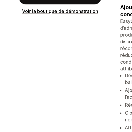
Ajou
Voir la boutique de démonstration
cond
EasyG
d’adm
produ
discr
récom
réduc
condi
attri
Déc
bal
Ajo
l’a
Réd
Cib
no
Att