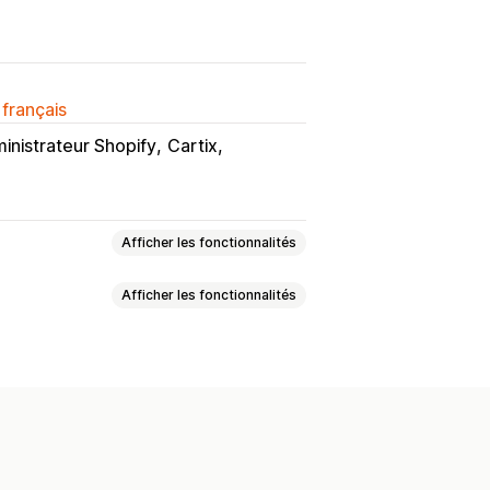
 français
inistrateur Shopify
Cartix
Afficher les fonctionnalités
Afficher les fonctionnalités
omotions
ompenses
’achats, plus d’économies
uctions de ventes croisées
enses échelonnées