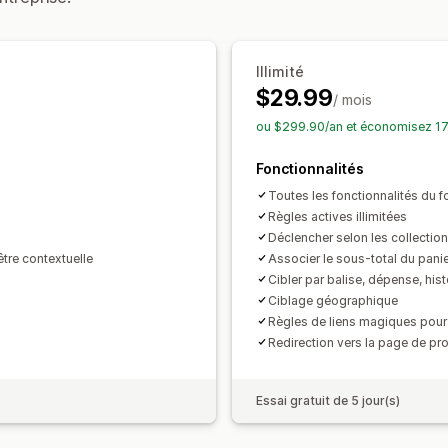
Personnalisation du processus de pai
Conversion de devises
Déclencheurs 
Réductions automatiques
Ciblage
Géolocalisation
Balisage
A
Illimité
$29.99
/ mois
ou $299.90/an et économisez 1
Fonctionnalités
Toutes les fonctionnalités du f
Règles actives illimitées
Déclencher selon les collection
tre contextuelle
Associer le sous-total du pani
Cibler par balise, dépense, his
Ciblage géographique
Règles de liens magiques pour 
Redirection vers la page de pro
Essai gratuit de 5 jour(s)