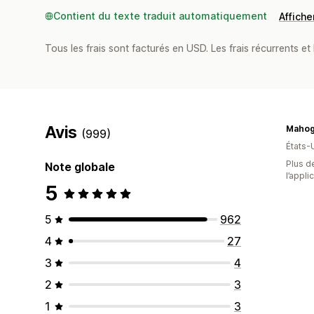
Contient du texte traduit automatiquement
Afficher
Tous les frais sont facturés en USD. Les frais récurrents et b
Avis
(999)
États-
Plus de
Note globale
l’appli
5
5
962
4
27
3
4
2
3
1
3