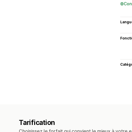
Con
Langu
Fonct
Catég
Tarification
Choisissez le forfait qui convient le mieux à votre e