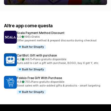
Altre app come questa
Scala Payment Method Discount
stelle su 5
5,0
(66)
•
Gratis
66 recensioni totali
Offer payment method & prepaid discounts during checkout
Built for Shopify
CartBot: Gift with purchase
stelle su 5
4,9
(487)
•
Piano gratuito disponibile
487 recensioni totali
Auto add to cart a gift with purchase, BOGO, buy X get Y, etc.
Built for Shopify
Fokkio Free Gift With Purchase
stelle su 5
4,8
(70)
•
Piano gratuito disponibile
70 recensioni totali
Boost sales with auto-added gifts & products - smart targeting
Built for Shopify