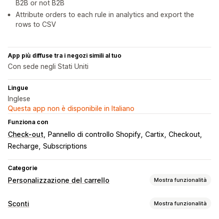
B2B or not B2B
Attribute orders to each rule in analytics and export the
rows to CSV
App più diffuse tra i negozi simili al tuo
Con sede negli Stati Uniti
Lingue
Inglese
Questa app non è disponibile in Italiano
Funziona con
Check-out
Pannello di controllo Shopify
Cartix
Checkout
Recharge
Subscriptions
Categorie
Personalizzazione del carrello
Mostra funzionalità
Visualizzazione del carrello
Sconti
Mostra funzionalità
Annunci
Regole personalizzate
Promozioni