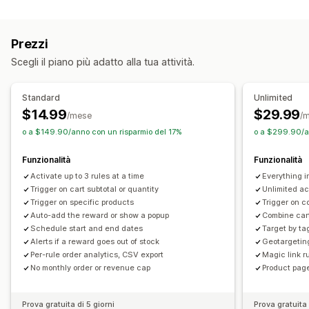
Tipo di sconto
Upselling
Paga uno, prendi due
Regali
Premi
Sconti di upselling
Prodotti consigliati
Più compri, più risparmi
Prezzi
Sconti di cross-selling
Pop-up
Sconti personalizzati
Riscatto dei premi
Premi progressivi
Costi aggiuntivi
Scegli il piano più adatto alla tua attività.
Gestione sconti
Omaggi
Conversione delle valute
Trigger e regole
Standard
Unlimited
Personalizzazione del check-out
Accumulo degli sconti
Targeting
Geolocalizzazione
$14.99
$29.99
/mese
/
Sconti automatici
Aggiunta di tag
Analisi
o a $149.90/anno con un risparmio del 17%
o a $299.90/a
Funzionalità
Funzionalità
Activate up to 3 rules at a time
Everything 
Trigger on cart subtotal or quantity
Unlimited ac
Trigger on specific products
Trigger on c
Auto-add the reward or show a popup
Combine cart
Schedule start and end dates
Target by ta
Alerts if a reward goes out of stock
Geotargetin
Per-rule order analytics, CSV export
Magic link ru
No monthly order or revenue cap
Product page
Prova gratuita di 5 giorni
Prova gratuita 