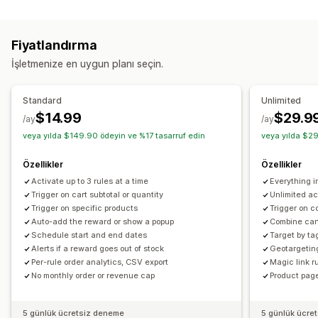
İndirim türleri
Yukarı satış
Bir alana bir bedava
Hediyeler
Ödüller
Ürün önerileri
Daha fazla satın alın, daha fazla tasarruf edin
Fiyatlandırma
Yukarı satış indirimleri
Çapraz satış indirimleri
Ödüllerin kullanımı
Kademeli ödüller
Ek ücretler
İşletmenize en uygun planı seçin.
Açılır pencereler
Özel indirimler
Ücretsiz hediyeler
İndirimleri yönetme
Standard
Unlimited
Ödeme sayfası özelleştirme
Para birimi dönüştürme
Tetikleyiciler ve kurallar
$14.99
$29.9
/ay
/ay
Otomatik indirimler
İndirim birleştirme
Hedefleme
Coğrafi konum
Etiketleme
veya yılda $149.90 ödeyin ve %17 tasarruf edin
veya yılda $29
Analizler
Özellikler
Özellikler
Activate up to 3 rules at a time
Everything 
Trigger on cart subtotal or quantity
Unlimited ac
Trigger on specific products
Trigger on c
Auto-add the reward or show a popup
Combine cart
Schedule start and end dates
Target by ta
Alerts if a reward goes out of stock
Geotargetin
Per-rule order analytics, CSV export
Magic link ru
No monthly order or revenue cap
Product page
5 günlük ücretsiz deneme
5 günlük ücre