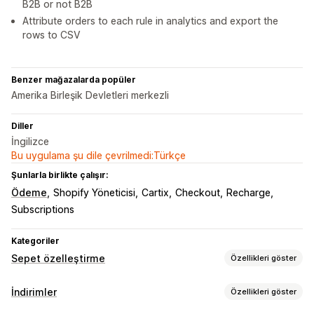
B2B or not B2B
Attribute orders to each rule in analytics and export the
rows to CSV
Benzer mağazalarda popüler
Amerika Birleşik Devletleri merkezli
Diller
İngilizce
Bu uygulama şu dile çevrilmedi:Türkçe
Şunlarla birlikte çalışır:
Ödeme
Shopify Yöneticisi
Cartix
Checkout
Recharge
Subscriptions
Kategoriler
Sepet özelleştirme
Özellikleri göster
Sepet ekranı
İndirimler
Özellikleri göster
Duyurular
Özel kurallar
Promosyonlar