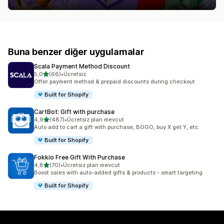
Buna benzer diğer uygulamalar
Scala Payment Method Discount
5 yıldız üzerinden
5,0
(66)
•
Ücretsiz
toplam 66 değerlendirme
Offer payment method & prepaid discounts during checkout
Built for Shopify
CartBot: Gift with purchase
5 yıldız üzerinden
4,9
(487)
•
Ücretsiz plan mevcut
toplam 487 değerlendirme
Auto add to cart a gift with purchase, BOGO, buy X get Y, etc.
Built for Shopify
Fokkio Free Gift With Purchase
5 yıldız üzerinden
4,8
(70)
•
Ücretsiz plan mevcut
toplam 70 değerlendirme
Boost sales with auto-added gifts & products - smart targeting
Built for Shopify