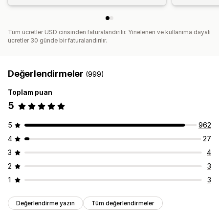
Tüm ücretler USD cinsinden faturalandırılır. Yinelenen ve kullanıma dayalı
ücretler 30 günde bir faturalandırılır.
Değerlendirmeler
(999)
Toplam puan
5
5
962
4
27
3
4
2
3
1
3
Değerlendirme yazın
Tüm değerlendirmeler