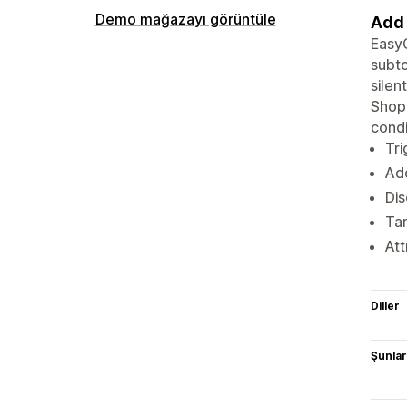
Demo mağazayı görüntüle
Add 
EasyG
subto
silen
Shopi
condi
Tri
Add
Dis
Tar
Att
Diller
Şunlarl