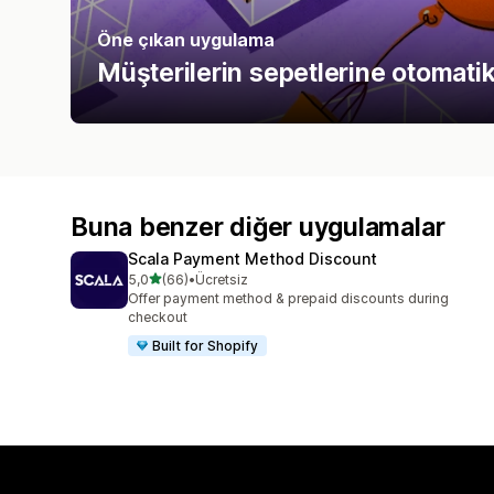
Öne çıkan uygulama
Müşterilerin sepetlerine otomatik
Buna benzer diğer uygulamalar
Scala Payment Method Discount
5 yıldız üzerinden
5,0
(66)
•
Ücretsiz
toplam 66 değerlendirme
Offer payment method & prepaid discounts during
checkout
Built for Shopify