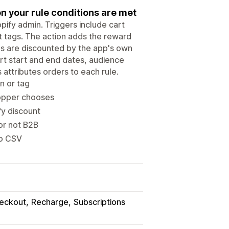
en your rule conditions are met
pify admin. Triggers include cart
ct tags. The action adds the reward
ds are discounted by the app's own
rt start and end dates, audience
 attributes orders to each rule.
on or tag
hopper chooses
fy discount
 or not B2B
to CSV
eckout
Recharge
Subscriptions