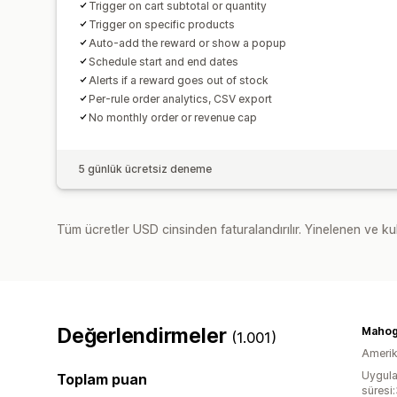
Trigger on cart subtotal or quantity
Trigger on specific products
Auto-add the reward or show a popup
Schedule start and end dates
Alerts if a reward goes out of stock
Per-rule order analytics, CSV export
No monthly order or revenue cap
5 günlük ücretsiz deneme
Tüm ücretler USD cinsinden faturalandırılır. Yinelenen ve kul
Değerlendirmeler
(1.001)
Amerika
Uygula
Toplam puan
süresi: