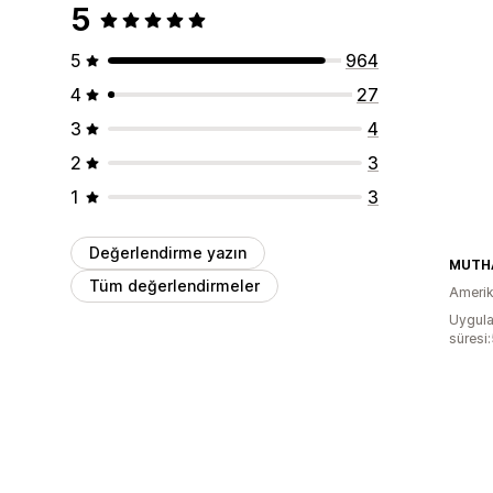
5
5
964
4
27
3
4
2
3
1
3
Değerlendirme yazın
MUTH
Tüm değerlendirmeler
Amerika
Uygula
süresi: