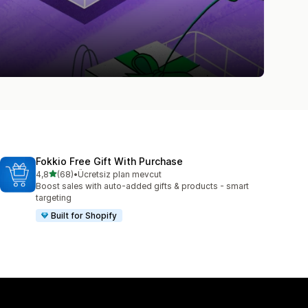
Fokkio Free Gift With Purchase
5 yıldız üzerinden
4,8
(68)
•
Ücretsiz plan mevcut
toplam 68 değerlendirme
Boost sales with auto-added gifts & products - smart
targeting
Built for Shopify