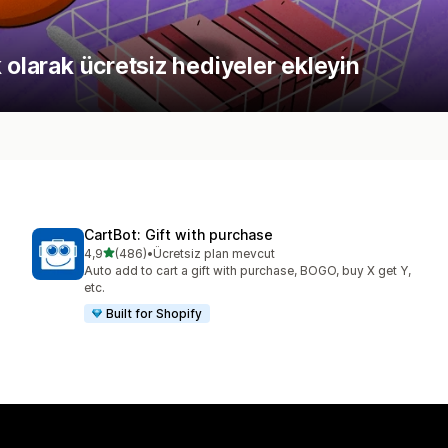
 olarak ücretsiz hediyeler ekleyin
CartBot: Gift with purchase
5 yıldız üzerinden
4,9
(486)
•
Ücretsiz plan mevcut
toplam 486 değerlendirme
Auto add to cart a gift with purchase, BOGO, buy X get Y,
etc.
Built for Shopify