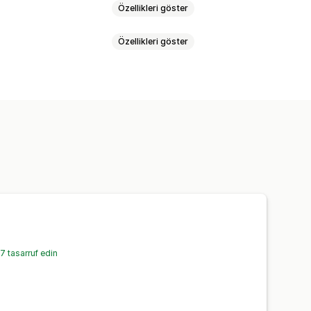
Özellikleri göster
Özellikleri göster
r
er
Yukarı satış indirimleri
aha fazla tasarruf edin
eler
Özel indirimler
Ek ücretler
Ücretsiz hediyeler
 ve kurallar
İndirim birleştirme
me
Analizler
 tasarruf edin