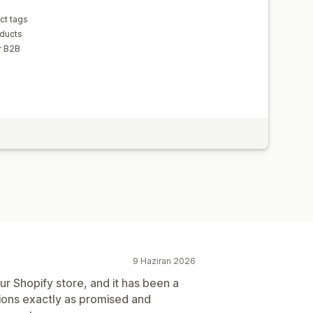
ct tags
oducts
r B2B
9 Haziran 2026
r Shopify store, and it has been a
ctions exactly as promised and