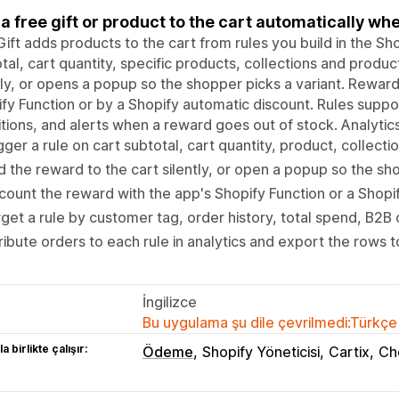
a free gift or product to the cart automatically wh
ift adds products to the cart from rules you build in the Sho
tal, cart quantity, specific products, collections and produ
tly, or opens a popup so the shopper picks a variant. Rewar
fy Function or by a Shopify automatic discount. Rules suppo
tions, and alerts when a reward goes out of stock. Analytics
gger a rule on cart subtotal, cart quantity, product, collecti
 the reward to the cart silently, or open a popup so the s
count the reward with the app's Shopify Function or a Shopi
get a rule by customer tag, order history, total spend, B2B
ribute orders to each rule in analytics and export the rows 
İngilizce
Bu uygulama şu dile çevrilmedi:Türkçe
a birlikte çalışır:
Ödeme
Shopify Yöneticisi
Cartix
Ch