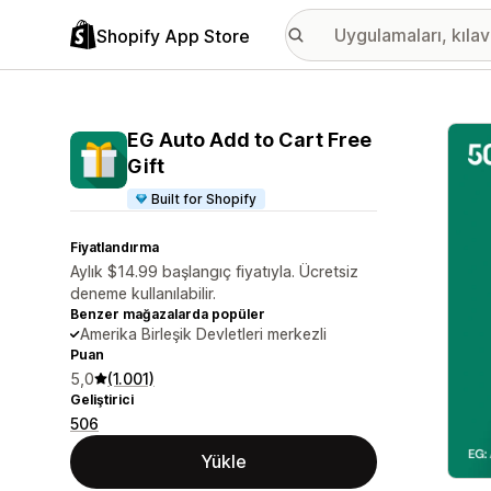
Shopify App Store
Öne ç
EG Auto Add to Cart Free
Gift
Built for Shopify
Fiyatlandırma
Aylık $14.99 başlangıç fiyatıyla. Ücretsiz
deneme kullanılabilir.
Benzer mağazalarda popüler
Amerika Birleşik Devletleri merkezli
Puan
5,0
(1.001)
Geliştirici
506
Yükle