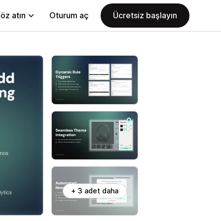
öz atın
Oturum aç
Ücretsiz başlayın
+ 3 adet daha